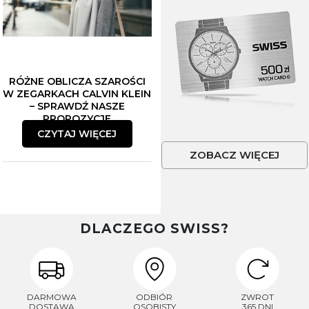
RÓŻNE OBLICZA SZAROŚCI
W ZEGARKACH CALVIN KLEIN
– SPRAWDŹ NASZE
PROPOZYCJE
CZYTAJ WIĘCEJ
ZOBACZ WIĘCEJ
DLACZEGO SWISS?
DARMOWA
ODBIÓR
ZWROT
DOSTAWA
OSOBISTY
365 DNI