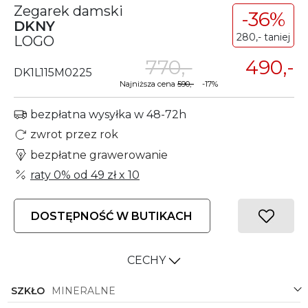
Zegarek damski
-36%
DKNY
280,- taniej
LOGO
770,-
490,-
DK1L115M0225
Najniższa cena
590,-
-17%
bezpłatna wysyłka w 48-72h
zwrot przez rok
bezpłatne grawerowanie
raty 0% od
49 zł
x 10
DOSTĘPNOŚĆ W BUTIKACH
CECHY
SZKŁO
MINERALNE