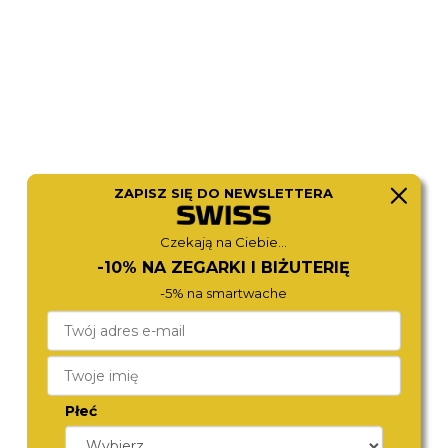
ZAPISZ SIĘ DO NEWSLETTERA
ROSEFIELD
ROSEFIELD
Czekają na Ciebie...
MWGMG-M02
OCGSG-O65
590,-
590,-
-10% NA ZEGARKI I BIŻUTERIĘ
-5% na smartwache
Płeć