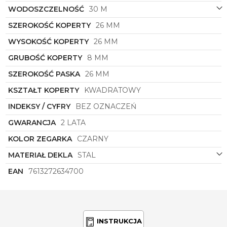
wieczorowych kreacji.
Przemyślana gra matowych
WODOSZCZELNOŚĆ
30 M
płaszczyzn stali nadaje mu wyjątkowego charakteru
i czyni go trwałym,
solidnym,
a jednocześnie
SZEROKOŚĆ KOPERTY
26 MM
kunsztownym elementem garderoby.
WYSOKOŚĆ KOPERTY
26 MM
GRUBOŚĆ KOPERTY
8 MM
SZEROKOŚĆ PASKA
26 MM
KSZTAŁT KOPERTY
KWADRATOWY
INDEKSY / CYFRY
BEZ OZNACZEŃ
GWARANCJA
2 LATA
KOLOR ZEGARKA
CZARNY
MATERIAŁ DEKLA
STAL
EAN
7613272634700
INSTRUKCJA