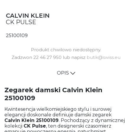
CALVIN KLEIN
CK PULSE
25100109
Produkt chwilowo niedostępny.
Zadzwon 22 46 27 950 lub napisz
butik@swiss.eu
OPIS
Zegarek damski Calvin Klein
25100109
Kwintesencja wielkomiejskiego stylu i surowej
elegancji doskonale definiuje damski zegarek
Calvin Klein 25100109
.
Pochodzący z dynamicznej
kolekcji
CK Pulse
,
ten designerski czasomierz
emanuje nowoczesną energią,
natychmiast