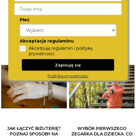
B41BG.BB
B41BG.BA
590,-
590,-
Płeć
Akceptacja regulaminu
Akcetpuję regulamin i politykę
prywatności
Zapisuję się
Polityka prywatności
JAK ŁĄCZYĆ BIŻUTERIĘ?
WYBÓR PIERWSZEGO
POZNAJ SPOSOBY NA
ZEGARKA DLA DZIECKA. CO