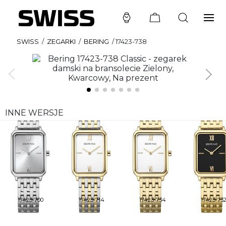
SWISS
/
ZEGARKI
/
BERING
/
17423-738
INNE WERSJE
17423-700
17423-714
17423-734
17423-73