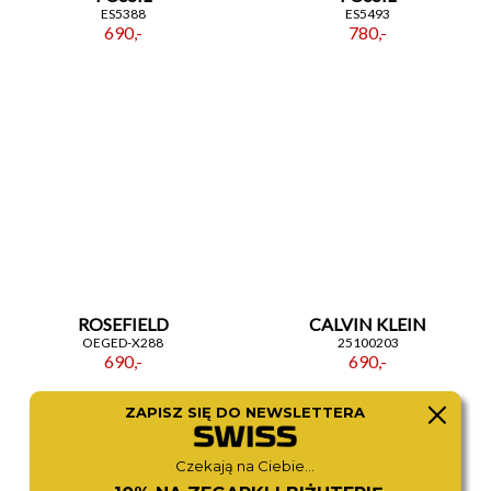
ES5388
ES5493
690,-
780,-
ROSEFIELD
CALVIN KLEIN
OEGED-X288
25100203
690,-
690,-
ZAPISZ SIĘ DO NEWSLETTERA
Czekają na Ciebie...