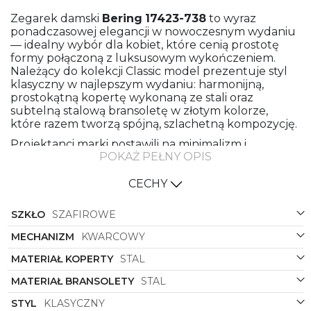
Zegarek damski
Bering
17423-738
to wyraz
ponadczasowej elegancji w nowoczesnym wydaniu
— idealny wybór dla kobiet, które cenią prostotę
formy połączoną z luksusowym wykończeniem.
Należący do kolekcji Classic model prezentuje styl
klasyczny w najlepszym wydaniu: harmonijną,
prostokątną kopertę wykonaną ze stali oraz
subtelną stalową bransoletę w złotym kolorze,
które razem tworzą spójną, szlachetną kompozycję.
Projektanci marki postawili na minimalizm i
POKAŻ PEŁNY OPIS
funkcjonalność. Prostokątny kształt koperty
wyróżnia się na tle tradycyjnych, okrągłych
zegarków — dodaje sylwetce zmysłowej elegancji i
CECHY
wysmukla nadgarstek, podkreślając kobiecą
delikatność. Złote wykończenie koperty i bransolety
SZKŁO
SZAFIROWE
nadaje całości ciepłego, prestiżowego charakteru,
który łatwo dopasować do biżuterii oraz formalnych
MECHANIZM
KWARCOWY
stylizacji. Stalowa konstrukcja gwarantuje trwałość i
MATERIAŁ KOPERTY
STAL
odporność na codzienne użytkowanie, a precyzyjne
wykończenie ogniw bransolety przekłada się na
MATERIAŁ BRANSOLETY
STAL
komfort noszenia przez cały dzień.
STYL
KLASYCZNY
Zielona tarcza to element, który nadaje modelowi