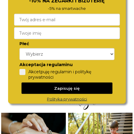
-10% NA ZEGARKI I BIŻUTERIĘ
-5% na smartwache
Płeć
TOMMY HILFIGER
LACOSTE
1782860
2001356
670,-
790,-
Akceptacja regulaminu
Akcetpuję regulamin i politykę
prywatności
Zapisuję się
Polityka prywatności