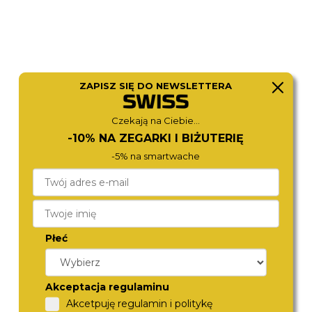
ZAPISZ SIĘ DO NEWSLETTERA
Czekają na Ciebie...
-10% NA ZEGARKI I BIŻUTERIĘ
-5% na smartwache
ROSEFIELD
CALVIN KLEIN
OCWSS-O41
25100171
590,-
690,-
Płeć
Akceptacja regulaminu
Akcetpuję regulamin i politykę