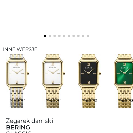
INNE WERSJE
17423-714
17423-734
17423-732
17423-73
Zegarek damski
BERING