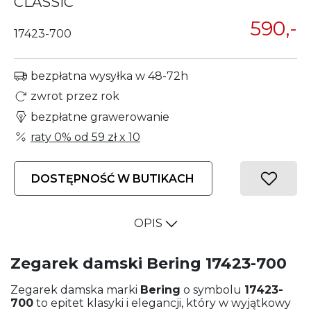
CLASSIC
590,-
17423-700
bezpłatna wysyłka w 48-72h
zwrot przez rok
bezpłatne grawerowanie
raty 0% od
59 zł
x 10
DOSTĘPNOŚĆ W BUTIKACH
OPIS
Zegarek damski Bering 17423-700
Zegarek damska marki
Bering
o symbolu
17423-
700
to epitet klasyki i elegancji, który w wyjątkowy