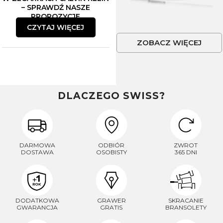
– SPRAWDŹ NASZE
PROPOZYCJE
CZYTAJ WIĘCEJ
ZOBACZ WIĘCEJ
DLACZEGO SWISS?
DARMOWA
ODBIÓR
ZWROT
DOSTAWA
OSOBISTY
365 DNI
DODATKOWA
GRAWER
SKRACANIE
GWARANCJA
GRATIS
BRANSOLETY