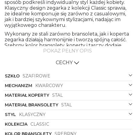
sposób podkreśli indywidualny styl każdej kobiety.
Klasyczny design zegarka z kolekcji Classic sprawia,
że idealnie komponuje się zarówno z casualowymi,
jak i bardziej szykownymi stylizacjami, nadając im
wyjątkowego charakteru.
Wykonany ze stali zarówno bransoleta, jak i koperta
zegarka działają harmonijnie i tworzą spójną całość.
Srebrny kolor bransolety, koperty i tarczy dodaje
POKAŻ PEŁNY OPIS
mu subtelności i szlachetności, podkreślając
jednocześnie jego uniwersalność i ponadczasowy
styl. Kształt koperty w formie prostokąta nadał
CECHY
zegarkowi unikatowość, która wyróżnia go spośród
innych czasomierzy.
SZKŁO
SZAFIROWE
To nie tylko piękny dodatek, ale także praktyczne
MECHANIZM
KWARCOWY
narzędzie, które pomoże śledzić upływający czas z
niezawodnością i precyzją. Zegarek dopasuje się do
MATERIAŁ KOPERTY
STAL
każdej okazji, stanowiąc elegancką ozdobę na
MATERIAŁ BRANSOLETY
STAL
nadgarstku zarówno podczas ważnego spotkania
biznesowego, jak i wieczornej kolacji czy spotkania
STYL
KLASYCZNY
towarzyskiego.
KOLEKCJA
CLASSIC
Zegarek damski
Bering
symbol
17423-700
to
doskonały wybór dla kobiet ceniących klasykę,
KOLOR BRANSOLETY
SREBRNY