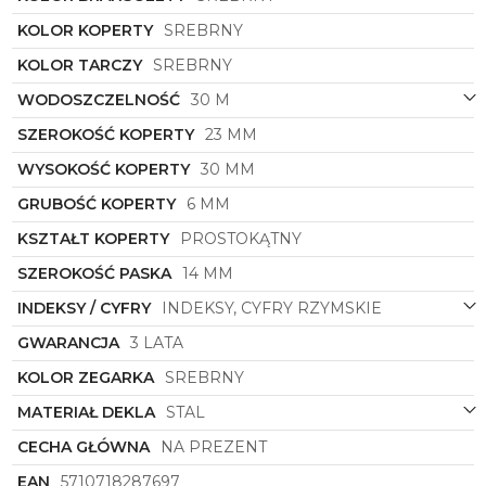
elegancję i wysoką jakość wykonania. Dzięki
połączeniu ponadczasowego designu z
KOLOR KOPERTY
SREBRNY
funkcjonalnością, ten model stanie się nie tylko
KOLOR TARCZY
SREBRNY
praktycznym narzędziem do mierzenia czasu, ale
również wyjątkowym akcentem stylizacyjnym, który
WODOSZCZELNOŚĆ
30 M
podkreśli indywidualny gust i wyczucie estetyki
jego właścicielki.
SZEROKOŚĆ KOPERTY
23 MM
WYSOKOŚĆ KOPERTY
30 MM
GRUBOŚĆ KOPERTY
6 MM
KSZTAŁT KOPERTY
PROSTOKĄTNY
SZEROKOŚĆ PASKA
14 MM
INDEKSY / CYFRY
INDEKSY, CYFRY RZYMSKIE
GWARANCJA
3 LATA
KOLOR ZEGARKA
SREBRNY
MATERIAŁ DEKLA
STAL
CECHA GŁÓWNA
NA PREZENT
EAN
5710718287697