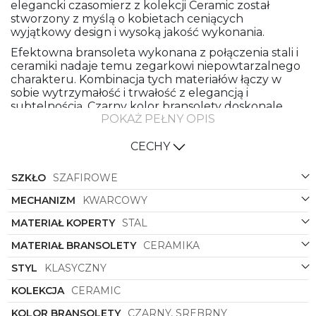
elegancki czasomierz z kolekcji Ceramic został
stworzony z myślą o kobietach ceniących
wyjątkowy design i wysoką jakość wykonania.
Efektowna bransoleta wykonana z połączenia stali i
ceramiki nadaje temu zegarkowi niepowtarzalnego
charakteru. Kombinacja tych materiałów łączy w
sobie wytrzymałość i trwałość z elegancją i
subtelnością. Czarny kolor bransolety doskonale
POKAŻ PEŁNY OPIS
kontrastuje z srebrnymi elementami, dodając całości
wyjątkowej głębi i stylu.
CECHY
Materiał koperty również został wykonany ze stali,
zapewniając solidność oraz odporność na
SZKŁO
SZAFIROWE
zarysowania i uszkodzenia. Czarna lub srebrna
kolorystyka koperty doskonale komponuje się z
MECHANIZM
KWARCOWY
innymi elementami tego zegarka, tworząc
harmonijną całość.
MATERIAŁ KOPERTY
STAL
Dyskretna tarcza w kolorze czarnym podkreśla
MATERIAŁ BRANSOLETY
CERAMIKA
elegancki charakter tego modelu. Czyste linie i
minimalistyczne indeksy sprawiają, że odczyt godzin
STYL
KLASYCZNY
jest łatwy i przyjemny. Okrągła forma koperty
KOLEKCJA
CERAMIC
dodaje zegarkowi ponadczasowego uroku, który
nigdy nie wychodzi z mody.
KOLOR BRANSOLETY
CZARNY, SREBRNY