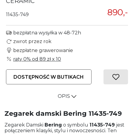
CERAMIC
890,-
11435-749
bezpłatna wysyłka w 48-72h
zwrot przez rok
bezpłatne grawerowanie
raty 0% od
89 zł
x 10
DOSTĘPNOŚĆ W BUTIKACH
OPIS
Zegarek damski Bering 11435-749
Zegarek Damski
Bering
o symbolu
11435-749
jest
połączeniem klasyki, stylu i nowoczesności. Ten