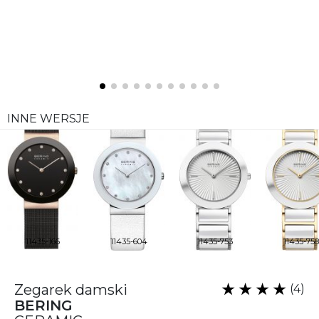
INNE WERSJE
11435-166
11435-604
11435-753
11435-758
Zegarek damski
(4)
BERING