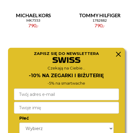
MICHAEL KORS
TOMMY HILFIGER
MK7553
1782882
790,-
790,-
ZAPISZ SIĘ DO NEWSLETTERA
Czekają na Ciebie...
-10% NA ZEGARKI I BIŻUTERIĘ
-5% na smartwache
CALVIN KLEIN
CALVIN KLEIN
25200105
25100112
890,-
790,-
Płeć