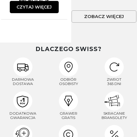
PROPOZYCJE
CZYTAJ WIĘCEJ
ZOBACZ WIĘCEJ
DLACZEGO SWISS?
DARMOWA
ODBIÓR
ZWROT
DOSTAWA
OSOBISTY
365 DNI
DODATKOWA
GRAWER
SKRACANIE
GWARANCJA
GRATIS
BRANSOLETY