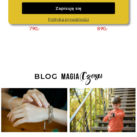
Zapisuję się
FOSSIL
MICHAEL KORS
Polityka prywatności
ES5220
MK4919
790,-
890,-