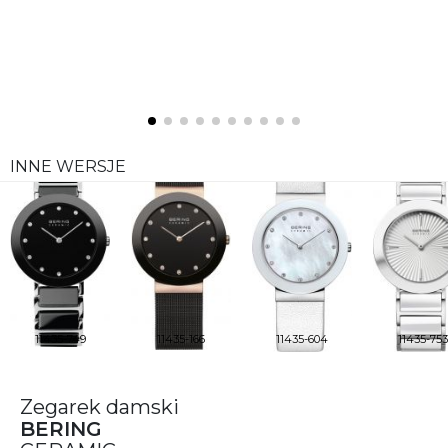
INNE WERSJE
11435-749
11435-166
11435-604
11435-753
Zegarek damski
BERING