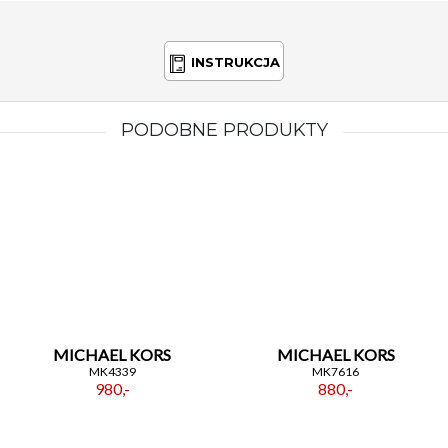
wyborem dla każdej kobiety ceniącej wyjątkowość i
perfekcję w każdym detalu.
INSTRUKCJA
PODOBNE PRODUKTY
MICHAEL KORS
MICHAEL KORS
MK4339
MK7616
980,-
880,-