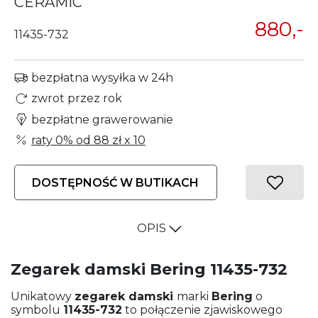
CERAMIC
880,-
11435-732
bezpłatna wysyłka w 24h
zwrot przez rok
bezpłatne grawerowanie
raty 0% od
88 zł
x 10
DOSTĘPNOŚĆ W BUTIKACH
OPIS
Zegarek damski Bering 11435-732
Unikatowy
zegarek damski
marki
Bering
o
symbolu
11435-732
to połączenie zjawiskowego