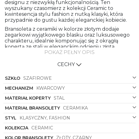
designu z niezwykłą funkcjonalnością. Ten
wyszukany czasomierz z kolekcji Ceramic to
kwintesencja stylu fashion z nutką klasyki, która
przypadnie do gustu każdej eleganckiej kobiecie.
Bransoleta z ceramiki w kolorze złotym dodaje
zegarkowi wyjątkowego blasku oraz luksusowego
charakteru, idealnie komponując się z okrągłą
kopertą ze stali w eleganckim odcieniu złota.
POKAŻ PEŁNY OPIS
Klasyczne połączenie czerni i złota nadaje zegarkowi
wyjątkowego charakteru oraz sprawia, że staje się on
prawdziwą biżuterią dla nadchodzących
CECHY
wieczornych wyjść czy specjalnych okazji.
SZKŁO
SZAFIROWE
Czarna tarcza zegarka wyjątkowo kontrastuje z
złotymi detalami, co sprawia, że odczyt czasu staje
MECHANIZM
KWARCOWY
się łatwy i intuicyjny. Precyzyjne wskazówki oraz
wyraźne cyfry podkreślają funkcjonalność tego
MATERIAŁ KOPERTY
STAL
zegarka, pozwalając noszącej go kobiecie z
MATERIAŁ BRANSOLETY
CERAMIKA
łatwością śledzić upływający czas.
Bering
11435-732
to nie tylko elegancki zegarek,
STYL
KLASYCZNY, FASHION
ale również doskonałe połączenie wysokiej jakości
KOLEKCJA
CERAMIC
materiałów. Ceramika bransolety sprawia, że zegarek
jest niezwykle lekki i wygodny w noszeniu,
KOLOR BRANSOLETY
ZŁOTY, CZARNY