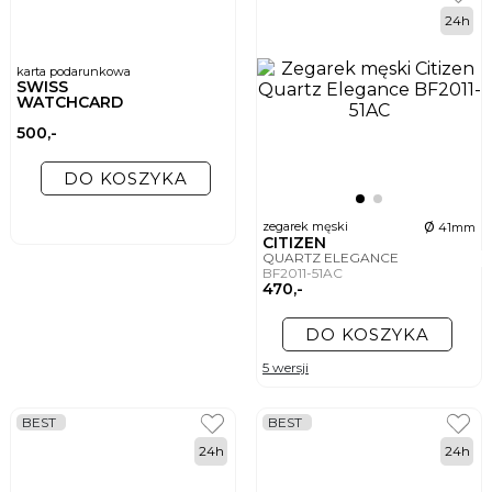
24h
karta podarunkowa
SWISS
WATCHCARD
500,-
DO KOSZYKA
ø
zegarek męski
41mm
CITIZEN
QUARTZ ELEGANCE
BF2011-51AC
470,-
DO KOSZYKA
5 wersji
BEST
BEST
24h
24h