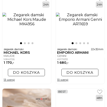
24h
24h
zegarek damski
zegarek damski
22x32mm
MICHAEL KORS
EMPORIO ARMANI
MAUDE
GENNI
MK4956
AR11659
1 170,-
1 680,-
DO KOSZYKA
DO KOSZYKA
13 wersji
13 wersji
BEST
48h