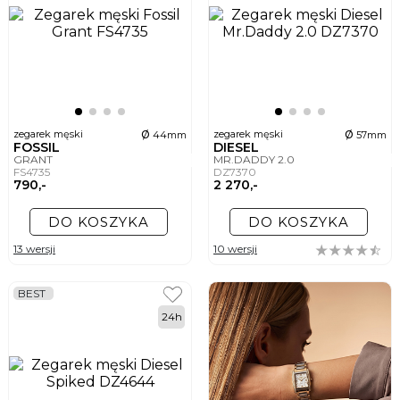
ø
ø
zegarek męski
zegarek męski
44mm
57mm
FOSSIL
DIESEL
GRANT
MR.DADDY 2.0
FS4735
DZ7370
790,-
2 270,-
DO KOSZYKA
DO KOSZYKA
13 wersji
10 wersji
BEST
24h