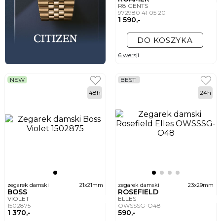
R8 GENTS
972980 41 05 20
1 590,-
DO KOSZYKA
6 wersji
NEW
BEST
48h
24h
zegarek damski
21x21mm
zegarek damski
23x29mm
BOSS
ROSEFIELD
VIOLET
ELLES
1502875
OWSSSG-O48
1 370,-
590,-