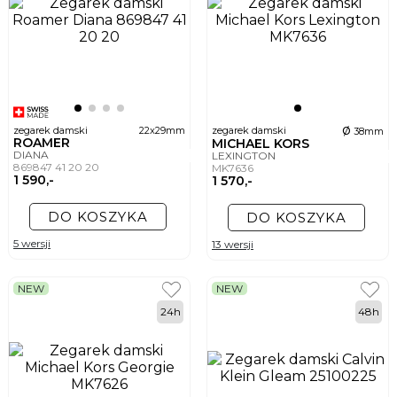
ø
zegarek damski
22x29mm
zegarek damski
38mm
ROAMER
MICHAEL KORS
DIANA
LEXINGTON
869847 41 20 20
MK7636
1 590,-
1 570,-
DO KOSZYKA
DO KOSZYKA
5 wersji
13 wersji
NEW
NEW
24h
48h