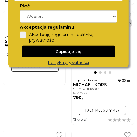
Płeć
BEST
24h
Akceptacja regulaminu
Akcetpuję regulamin i politykę
karta podarunkowa
prywatności
SWISS
WATCHCARD
Zapisuję się
100,-
Polityka prywatności
DO KOSZYKA
ø
zegarek damski
38mm
MICHAEL KORS
SLIM RUNWAY
MK7553
790,-
DO KOSZYKA
13 wersji