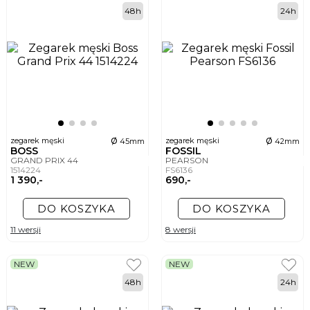
48h
24h
ø
ø
zegarek męski
zegarek męski
45mm
42mm
BOSS
FOSSIL
GRAND PRIX 44
PEARSON
1514224
FS6136
1 390,-
690,-
DO KOSZYKA
DO KOSZYKA
11 wersji
8 wersji
NEW
NEW
48h
24h