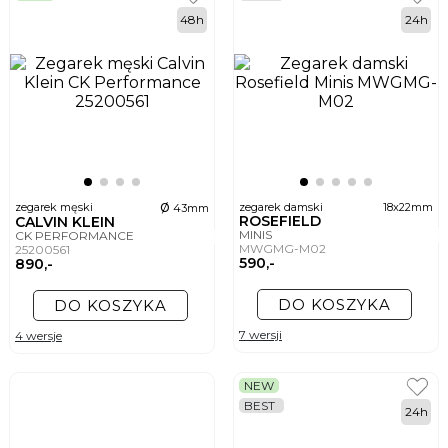
48h
24h
ø
zegarek męski
zegarek damski
18x22mm
43mm
ROSEFIELD
CALVIN KLEIN
MINIS
CK PERFORMANCE
MWGMG-M02
25200561
590,-
890,-
DO KOSZYKA
DO KOSZYKA
7 wersji
4 wersje
NEW
BEST
24h