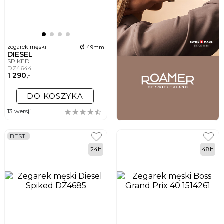
ø
zegarek męski
49mm
DIESEL
SPIKED
DZ4644
1 290,-
DO KOSZYKA
13 wersji
BEST
24h
48h