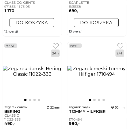
CLASSICO GENTS
SCARLETTE
971856 41 75 05
ES5338
1 170,-
690,-
DO KOSZYKA
DO KOSZYKA
12 wersji
13 wersji
BEST
BEST
24h
24h
ø
ø
zegarek damski
zegarek męski
22mm
50mm
BERING
TOMMY HILFIGER
CLASSIC
11022-333
1710494
490,-
980,-