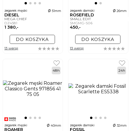
ø
ø
zegarek męski
zegarek damski
51mm
26mm
DIESEL
ROSEFIELD
MEGA CHIEF
SMALL EDIT
DZ4581
SMGMG-S06
1 380,-
450,-
DO KOSZYKA
DO KOSZYKA
13 wersji
13 wersji
48h
24h
ø
ø
zegarek męski
zegarek damski
40mm
32mm
ROAMER
FOSSIL