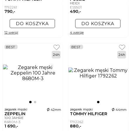
HEIDI
1792261
ES5501
790,-
490,-
DO KOSZYKA
DO KOSZYKA
12 wersji
4 wersje
BEST
BEST
24h
24h
ø
ø
zegarek męski
zegarek męski
42mm
44mm
ZEPPELIN
TOMMY HILFIGER
100 JAHRE
8680M-3
1792262
1 690,-
880,-