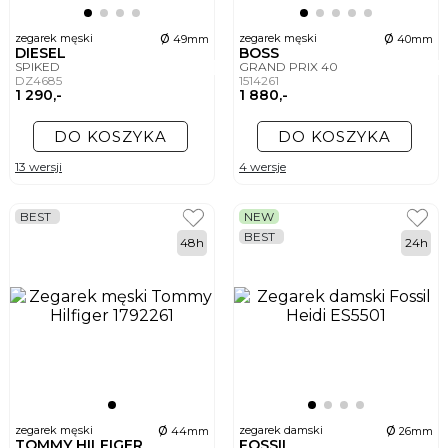
ø
ø
zegarek męski
zegarek męski
49mm
40mm
DIESEL
BOSS
SPIKED
GRAND PRIX 40
DZ4685
1514261
1 290,-
1 880,-
DO KOSZYKA
DO KOSZYKA
13 wersji
4 wersje
BEST
NEW
BEST
48h
24h
ø
ø
zegarek męski
zegarek damski
44mm
26mm
TOMMY HILFIGER
FOSSIL