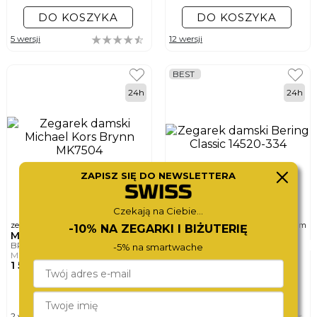
DO KOSZYKA
DO KOSZYKA
5 wersji
12 wersji
BEST
24h
24h
ZAPISZ SIĘ DO NEWSLETTERA
Czekają na Ciebie...
ø
zegarek damski
zegarek damski
20x26mm
40mm
-10% NA ZEGARKI I BIŻUTERIĘ
BERING
MICHAEL KORS
CLASSIC
BRYNN
-5% na smartwache
14520-334
MK7504
690,-
1 590,-
DO KOSZYKA
DO KOSZYKA
12 wersji
2 wersje