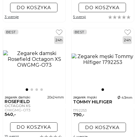
DO KOSZYKA
DO KOSZYKA
3 wersje
5 wersji
BEST
BEST
24h
24h
ø
zegarek damski
20x24mm
zegarek męski
43mm
ROSEFIELD
TOMMY HILFIGER
OCTAGON XS
OWGMG-O73
1792253
540,-
790,-
DO KOSZYKA
DO KOSZYKA
13 wersji
4 wersje