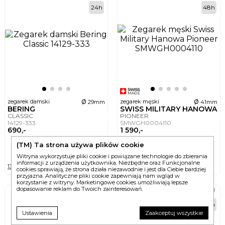
24h
48h
ø
ø
zegarek damski
zegarek męski
29mm
41mm
BERING
SWISS MILITARY HANOWA
CLASSIC
PIONEER
14129-333
SMWGH0004110
690,-
1 590,-
(TM) Ta strona używa plików cookie
DO KOSZYKA
DO KOSZYKA
Witryna wykorzystuje pliki cookie i powiązane technologie do zbierania
informacji z urządzenia użytkownika. Niezbędne oraz Funkcjonalne
13 wersji
4 wersje
cookies sprawiają, że strona działa niezawodnie i jest dla Ciebie bardziej
przyjazna. Analityczne pliki cookie zapewniają nam wgląd w
korzystanie z witryny. Marketingowe cookies umożliwiają lepsze
dopasowanie reklam do Twoich zainteresowań.
BEST
48h
24h
Ustawienia
Zaakceptuj wszystkie