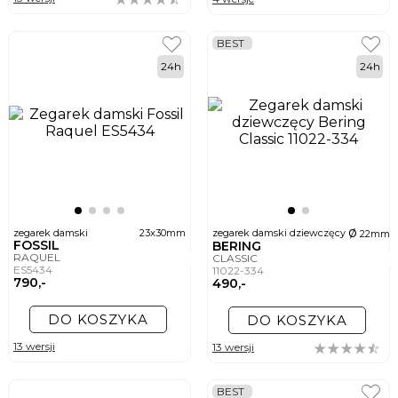
BEST
24h
24h
ø
zegarek damski
23x30mm
zegarek damski dziewczęcy
22mm
FOSSIL
BERING
RAQUEL
CLASSIC
ES5434
11022-334
790,-
490,-
DO KOSZYKA
DO KOSZYKA
13 wersji
13 wersji
BEST