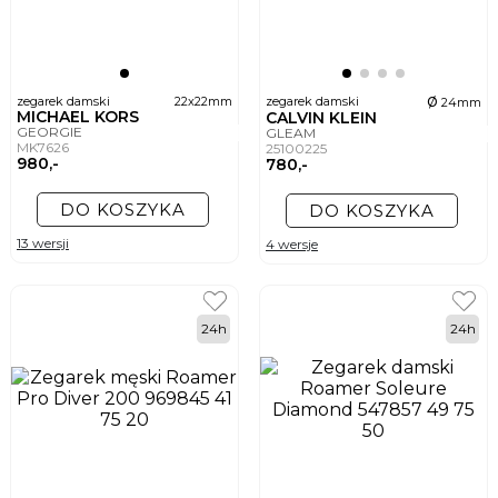
ø
zegarek damski
22x22mm
zegarek damski
24mm
MICHAEL KORS
CALVIN KLEIN
GEORGIE
GLEAM
MK7626
25100225
980,-
780,-
DO KOSZYKA
DO KOSZYKA
13 wersji
4 wersje
24h
24h