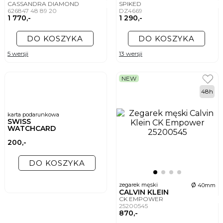
CASSANDRA DIAMOND
SPIKED
626847 48 89 20
DZ4669
1 770,-
1 290,-
DO KOSZYKA
DO KOSZYKA
5 wersji
13 wersji
NEW
48h
karta podarunkowa
SWISS
WATCHCARD
200,-
DO KOSZYKA
ø
zegarek męski
40mm
CALVIN KLEIN
CK EMPOWER
25200545
870,-