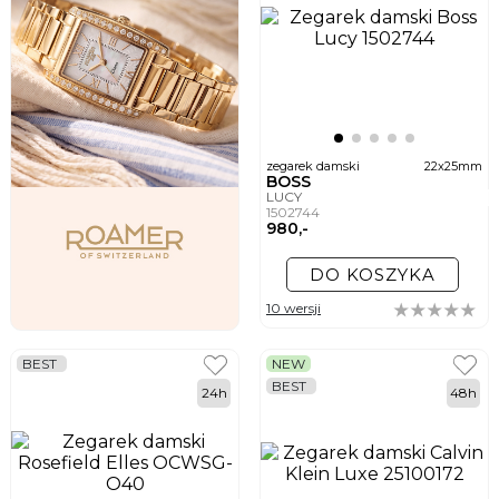
zegarek damski
22x25mm
BOSS
LUCY
1502744
980,-
DO KOSZYKA
10 wersji
BEST
NEW
BEST
24h
48h