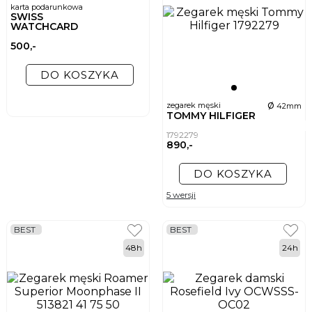
karta podarunkowa
SWISS
WATCHCARD
500,-
DO KOSZYKA
ø
zegarek męski
42mm
TOMMY HILFIGER
1792279
890,-
DO KOSZYKA
5 wersji
BEST
BEST
48h
24h