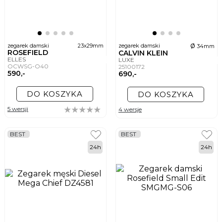
ø
zegarek damski
23x29mm
zegarek damski
34mm
ROSEFIELD
CALVIN KLEIN
ELLES
LUXE
OCWSG-O40
25100172
590,-
690,-
DO KOSZYKA
DO KOSZYKA
5 wersji
4 wersje
BEST
BEST
24h
24h