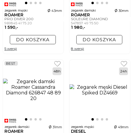
ø
ø
zegarek męski
zegarek damski
43mm
30mm
ROAMER
ROAMER
PRO DIVER 200
SOLEURE DIAMOND
969845 41 75 20
547857 49 75 50
1 590,-
1 980,-
DO KOSZYKA
DO KOSZYKA
5 wersji
8 wersji
BEST
48h
24h
ø
ø
zegarek damski
zegarek męski
31mm
49mm
ROAMER
DIESEL