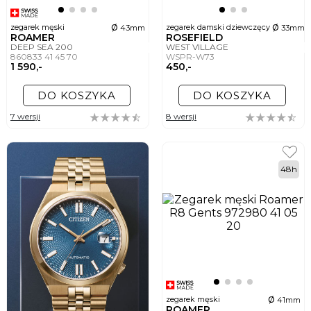
ø
ø
zegarek męski
zegarek damski dziewczęcy
43mm
33mm
ROAMER
ROSEFIELD
DEEP SEA 200
WEST VILLAGE
860833 41 45 70
WSPR-W73
1 590,-
450,-
DO KOSZYKA
DO KOSZYKA
7 wersji
8 wersji
48h
ø
zegarek męski
41mm
ROAMER