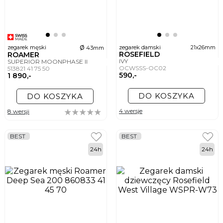
ø
zegarek męski
zegarek damski
21x26mm
43mm
ROSEFIELD
ROAMER
IVY
SUPERIOR MOONPHASE II
OCWSSS-OC02
513821 41 75 50
590,-
1 890,-
DO KOSZYKA
DO KOSZYKA
4 wersje
8 wersji
BEST
BEST
24h
24h