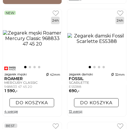
NEW
24h
24h
ø
ø
zegarek męski
zegarek damski
42mm
32mm
ROAMER
FOSSIL
MERCURY CLASSIC
SCARLETTE
968833 47 45 20
ES5388
1 590,-
690,-
DO KOSZYKA
DO KOSZYKA
4 wersje
13 wersji
BEST