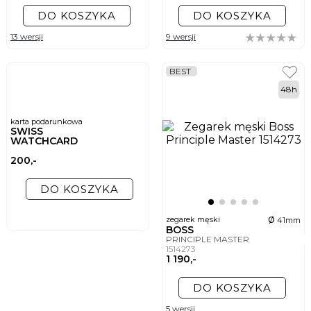
DO KOSZYKA
DO KOSZYKA
13 wersji
9 wersji
BEST
48h
karta podarunkowa
SWISS
WATCHCARD
200,-
DO KOSZYKA
ø
zegarek męski
41mm
BOSS
PRINCIPLE MASTER
1514273
1 190,-
DO KOSZYKA
5 wersji