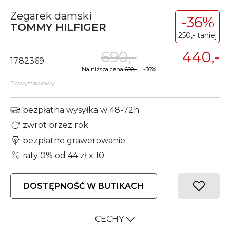
Zegarek damski
-36%
TOMMY HILFIGER
250,- taniej
690,-
440,-
1782369
Najniższa cena
690,-
-36%
Powystawowy
bezpłatna wysyłka w 48-72h
zwrot przez rok
bezpłatne grawerowanie
raty 0% od
44 zł
x 10
DOSTĘPNOŚĆ W BUTIKACH
CECHY