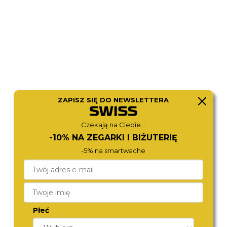
ZAPISZ SIĘ DO NEWSLETTERA
TORII
ROSEFIELD
Czekają na Ciebie...
R34RS.BR
26WR-265
-10% NA ZEGARKI I BIŻUTERIĘ
450,-
450,-
-5% na smartwache
Płeć