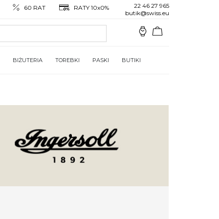
22 46 27 965
60 RAT
RATY 10x0%
butik@swiss.eu
BIŻUTERIA
TOREBKI
PASKI
BUTIKI