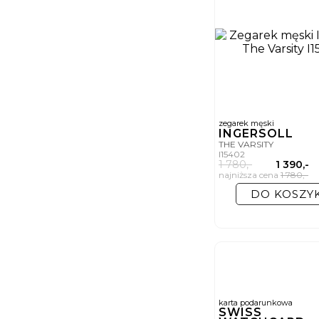
zegarek męski
INGERSOLL
THE VARSITY
I15402
1 780,-
1 390,-
najniższa cena
1 780,-
-
DO KOSZY
karta podarunkowa
SWISS