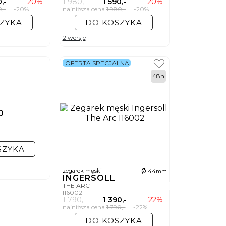
,-
-20%
1 980,-
1 590,-
-20%
0,-
-20%
najniższa cena
1 980,-
-20%
ZYKA
DO KOSZYKA
2 wersje
OFERTA SPECJALNA
48h
D
SZYKA
ø
zegarek męski
44mm
INGERSOLL
THE ARC
I16002
1 790,-
1 390,-
-22%
najniższa cena
1 790,-
-22%
DO KOSZYKA