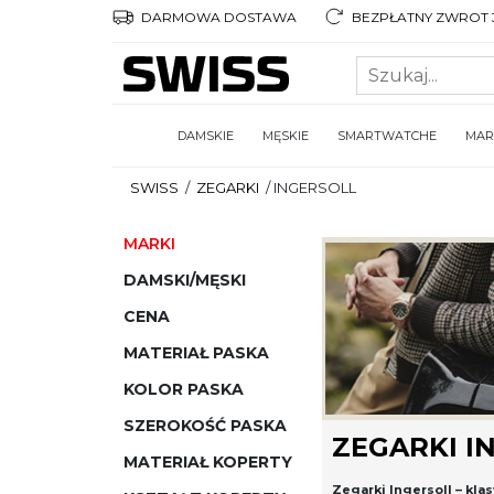
DARMOWA DOSTAWA
BEZPŁATNY ZWROT 3
DAMSKIE
MĘSKIE
SMARTWATCHE
MAR
SWISS
/
ZEGARKI
/
INGERSOLL
MARKI
DAMSKI/MĘSKI
CENA
MATERIAŁ PASKA
KOLOR PASKA
SZEROKOŚĆ PASKA
ZEGARKI I
MATERIAŁ KOPERTY
Zegarki Ingersoll – kl