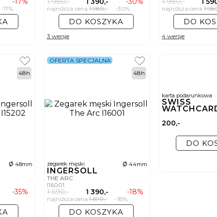
-17%
1 980,-
1 390,-
-30%
1 980,-
1 590
17%
najniższa cena
1 980,-
-30%
najniższa cena
1 98
KA
DO KOSZYKA
DO KOS
3 wersje
4 wersje
OFERTA SPECJALNA
48h
48h
karta podarunkowa
SWISS
WATCHCAR
200,-
DO KO
ø
ø
zegarek męski
48mm
44mm
INGERSOLL
THE ARC
I16001
-35%
1 690,-
1 390,-
-18%
najniższa cena
1 690,-
-18%
KA
DO KOSZYKA