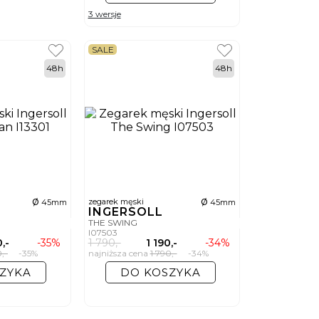
3 wersje
SALE
48h
48h
ø
ø
zegarek męski
45mm
45mm
INGERSOLL
THE SWING
I07503
,-
-35%
1 790,-
1 190,-
-34%
0,-
-35%
najniższa cena
1 790,-
-34%
ZYKA
DO KOSZYKA