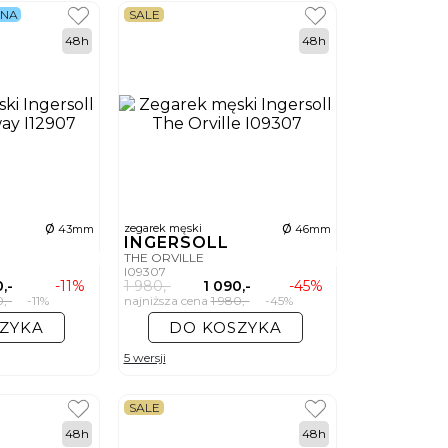
LNA
SALE
48h
48h
ø
ø
zegarek męski
43mm
46mm
INGERSOLL
THE ORVILLE
I09307
,-
-11%
1 980,-
1 090,-
-45%
0,-
-11%
najniższa cena
1 980,-
-45%
ZYKA
DO KOSZYKA
5 wersji
SALE
48h
48h