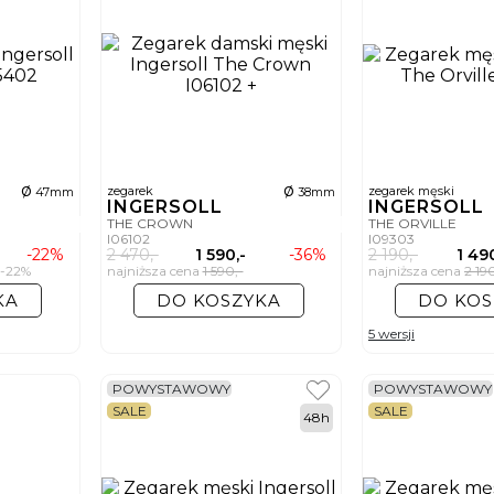
ø
ø
zegarek
zegarek męski
47mm
38mm
INGERSOLL
INGERSOLL
THE CROWN
THE ORVILLE
I06102
I09303
-22%
2 470,-
1 590,-
-36%
2 190,-
1 49
22%
najniższa cena
1 590,-
najniższa cena
2 19
KA
DO KOSZYKA
DO KOS
5 wersji
POWYSTAWOWY
POWYSTAWOWY
SALE
SALE
48h