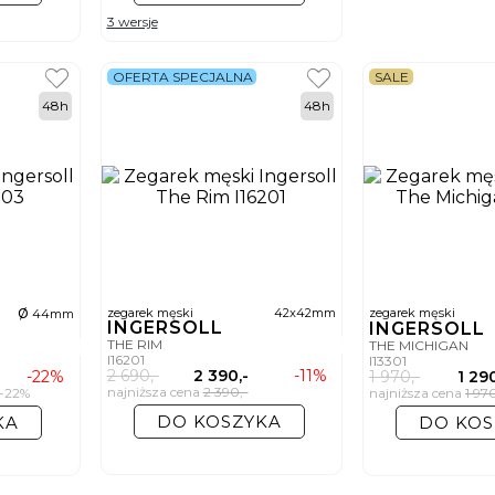
3 wersje
OFERTA SPECJALNA
SALE
48h
48h
ø
zegarek męski
42x42mm
zegarek męski
44mm
INGERSOLL
INGERSOLL
THE RIM
THE MICHIGAN
I16201
I13301
2 690,-
2 390,-
-11%
-22%
1 970,-
1 290
najniższa cena
2 390,-
22%
najniższa cena
1 97
DO KOSZYKA
KA
DO KOS