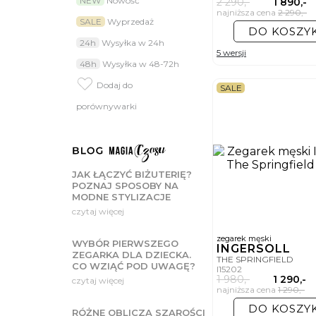
NEW
Nowość
2 290,-
1 890,-
najniższa cena
2 290,-
-
SALE
Wyprzedaż
DO KOSZY
24h
Wysyłka w 24h
5 wersji
48h
Wysyłka w 48-72h
Dodaj do
SALE
porównywarki
JAK ŁĄCZYĆ BIŻUTERIĘ?
POZNAJ SPOSOBY NA
MODNE STYLIZACJE
czytaj więcej
zegarek męski
WYBÓR PIERWSZEGO
INGERSOLL
ZEGARKA DLA DZIECKA.
THE SPRINGFIELD
CO WZIĄĆ POD UWAGĘ?
I15202
1 980,-
1 290,-
czytaj więcej
najniższa cena
1 290,-
DO KOSZY
RÓŻNE OBLICZA SZAROŚCI