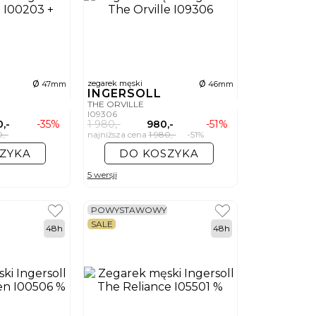
ø
ø
zegarek męski
47mm
46mm
INGERSOLL
THE ORVILLE
I09306
0,-
-35%
1 980,-
980,-
-51%
0,-
najniższa cena
1 980,-
-51%
ZYKA
DO KOSZYKA
5 wersji
POWYSTAWOWY
SALE
48h
48h