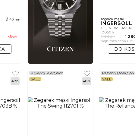
ø
zegarek męski
40mm
INGERSOLL
THE NEW HAVEN
I00506
-35%
1 980,-
1 290
najniższa cena
1 98
KA
DO KOS
POWYSTAWOWY
POWYSTAWOWY
SALE
SALE
48h
48h