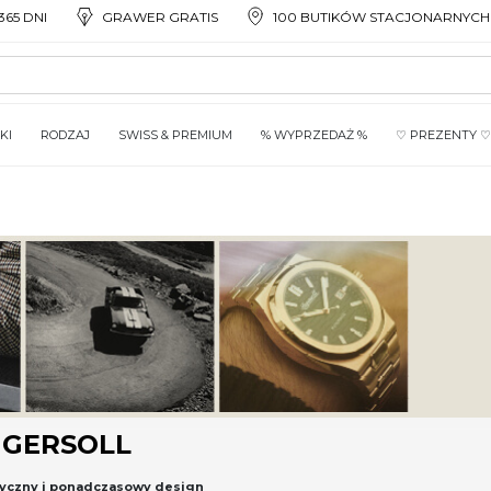
65 DNI
GRAWER GRATIS
100 BUTIKÓW STACJONARNYCH
KI
RODZAJ
SWISS & PREMIUM
% WYPRZEDAŻ %
♡ PREZENTY ♡
NGERSOLL
asyczny i ponadczasowy design