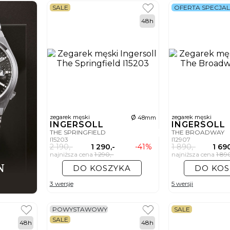
SALE
OFERTA SPECJA
48h
ø
zegarek męski
zegarek męski
48mm
INGERSOLL
INGERSOLL
THE SPRINGFIELD
THE BROADWAY
I15203
I12907
2 190,-
1 290,-
-41%
1 890,-
1 690
najniższa cena
1 290,-
najniższa cena
1 89
DO KOSZYKA
DO KOS
3 wersje
5 wersji
POWYSTAWOWY
SALE
SALE
48h
48h