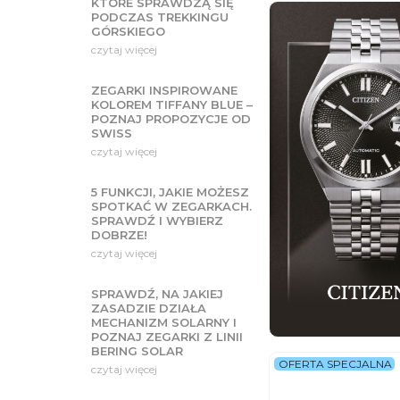
KTÓRE SPRAWDZĄ SIĘ
PODCZAS TREKKINGU
GÓRSKIEGO
czytaj więcej
ZEGARKI INSPIROWANE
KOLOREM TIFFANY BLUE –
POZNAJ PROPOZYCJE OD
SWISS
czytaj więcej
5 FUNKCJI, JAKIE MOŻESZ
SPOTKAĆ W ZEGARKACH.
SPRAWDŹ I WYBIERZ
DOBRZE!
czytaj więcej
SPRAWDŹ, NA JAKIEJ
ZASADZIE DZIAŁA
MECHANIZM SOLARNY I
POZNAJ ZEGARKI Z LINII
BERING SOLAR
OFERTA SPECJALNA
czytaj więcej