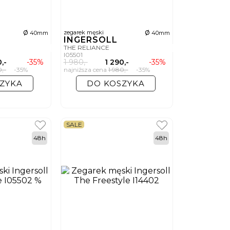
ø
ø
zegarek męski
40mm
40mm
INGERSOLL
THE RELIANCE
I05501
,-
-35%
1 980,-
1 290,-
-35%
0,-
-35%
najniższa cena
1 980,-
-35%
ZYKA
DO KOSZYKA
SALE
48h
48h