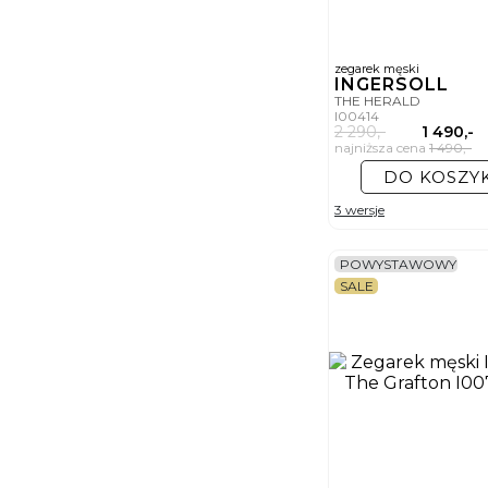
zegarek męski
INGERSOLL
THE HERALD
I00414
2 290,-
1 490,-
najniższa cena
1 490,-
DO KOSZY
3 wersje
POWYSTAWOWY
SALE