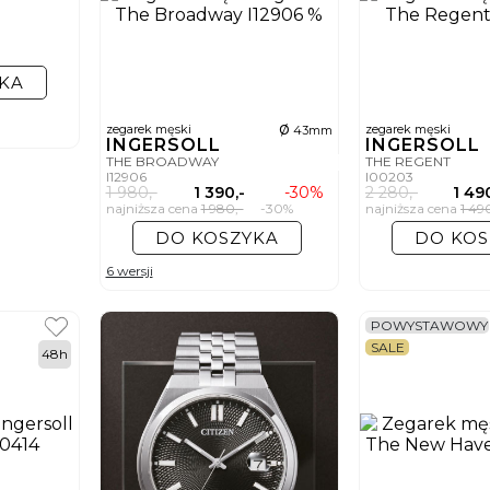
KA
ø
zegarek męski
zegarek męski
43mm
INGERSOLL
INGERSOLL
THE BROADWAY
THE REGENT
I12906
I00203
1 980,-
1 390,-
-30%
2 280,-
1 49
najniższa cena
1 980,-
-30%
najniższa cena
1 49
DO KOSZYKA
DO KOS
6 wersji
POWYSTAWOWY
SALE
48h