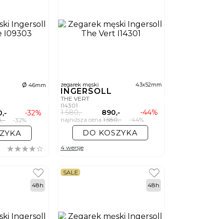
ø
zegarek męski
43x52mm
46mm
INGERSOLL
THE VERT
I14301
1 580,-
890,-
-44%
0,-
-32%
najniższa cena
1 580,-
-44%
0,-
-32%
DO KOSZYKA
ZYKA
4 wersje
SALE
48h
48h