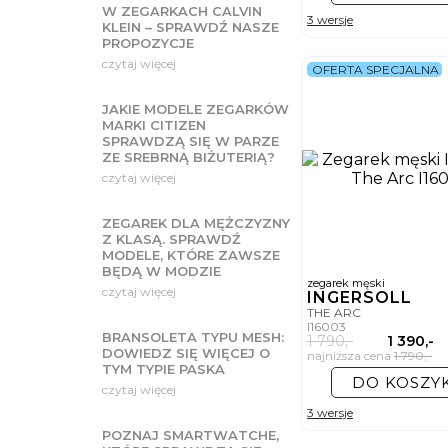
W ZEGARKACH CALVIN
3 wersje
KLEIN – SPRAWDŹ NASZE
PROPOZYCJE
czytaj więcej
OFERTA SPECJALNA
JAKIE MODELE ZEGARKÓW
MARKI CITIZEN
SPRAWDZĄ SIĘ W PARZE
ZE SREBRNĄ BIŻUTERIĄ?
czytaj więcej
ZEGAREK DLA MĘŻCZYZNY
Z KLASĄ. SPRAWDŹ
MODELE, KTÓRE ZAWSZE
BĘDĄ W MODZIE
zegarek męski
czytaj więcej
INGERSOLL
THE ARC
I16003
BRANSOLETA TYPU MESH:
1 790,-
1 390,-
DOWIEDZ SIĘ WIĘCEJ O
najniższa cena
1 790,-
-
TYM TYPIE PASKA
DO KOSZY
czytaj więcej
3 wersje
POZNAJ SMARTWATCHE,