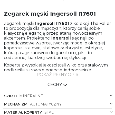
Zegarek męski Ingersoll I17601
Zegarek męski
Ingersoll
I17601
z kolekcji The Faller
to propozycja dla mężczyzn, którzy cenią sobie
klasyczną elegancję przeplataną nowoczesnym
akcentem. Projektanci
Ingersoll
sięgnęli po
ponadczasowe wzorce, tworząc model o okrągłej
kopercie i stalowej, stalowo-srebrzystej estetyce,
która pasuje zarówno do garnituru, jak i do
codziennej, bardziej swobodnej stylizacji.
Koperta z wysokiej jakości stali w kolorze stalowym
podkreśla surową elegancję, jednocześnie
POKAŻ PEŁNY OPIS
gwarantując trwałość i odporność na codzienne
użytkowanie. Stalowa bransoleta, precyzyjnie
wykończona, leży pewnie na nadgarstku,
CECHY
zapewniając komfort noszenia i wyrafinowany
wygląd. Neutralna, metaliczna kolorystyka sprawia,
SZKŁO
MINERALNE
że zegarek łatwo łączy się z innymi akcesoriami — od
spinek do mankietów po metaliczne detale obuwia
MECHANIZM
AUTOMATYCZNY
czy pasków.
MATERIAŁ KOPERTY
STAL