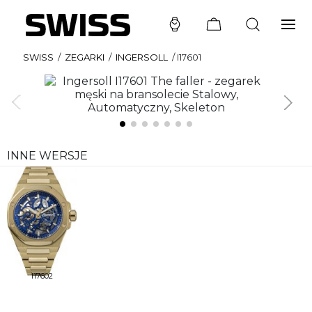
SWISS
/
ZEGARKI
/
INGERSOLL
/
I17601
INNE WERSJE
I17602