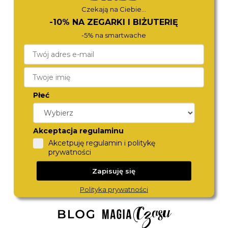
Czekają na Ciebie...
-10% NA ZEGARKI I BIŻUTERIĘ
-5% na smartwache
Płeć
ROAMER
ROAMER
968833 41 85 20
993819 41 85 20
Akceptacja regulaminu
1 490,-
1 680,-
Akcetpuję regulamin i politykę
prywatności
Zapisuję się
Polityka prywatności