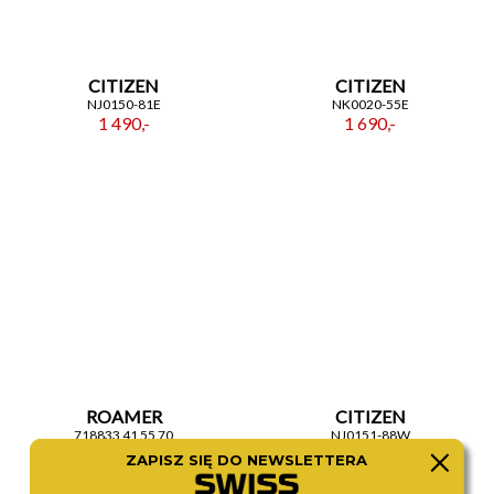
CITIZEN
CITIZEN
NJ0150-81E
NK0020-55E
1 490,-
1 690,-
ROAMER
CITIZEN
718833 41 55 70
NJ0151-88W
1 370,-
1 490,-
ZAPISZ SIĘ DO NEWSLETTERA