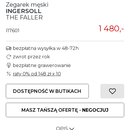
Zegarek męski
INGERSOLL
THE FALLER
1 480,-
I17601
bezpłatna wysyłka w 48-72h
zwrot przez rok
bezpłatne grawerowanie
raty 0% od
148 zł
x 10
DOSTĘPNOŚĆ W BUTIKACH
MASZ TAŃSZĄ OFERTĘ -
NEGOCJUJ
OPIS