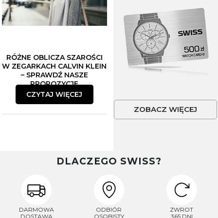
RÓŻNE OBLICZA SZAROŚCI
W ZEGARKACH CALVIN KLEIN
– SPRAWDŹ NASZE
PROPOZYCJE
CZYTAJ WIĘCEJ
ZOBACZ WIĘCEJ
DLACZEGO SWISS?
DARMOWA
ODBIÓR
ZWROT
DOSTAWA
OSOBISTY
365 DNI