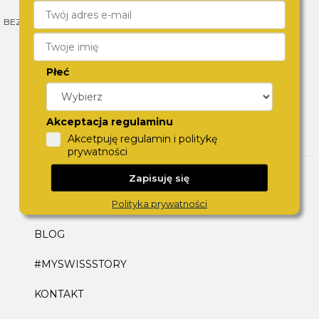
BEZPŁATNA WYMIANA
13672
NAWET
BATERII
PRODUKTÓW
60 RAT
Płeć
Akceptacja regulaminu
FIRMA
Akcetpuję regulamin i politykę
prywatności
O NAS
Zapisuję się
Polityka prywatności
PRACA
BLOG
#MYSWISSSTORY
KONTAKT