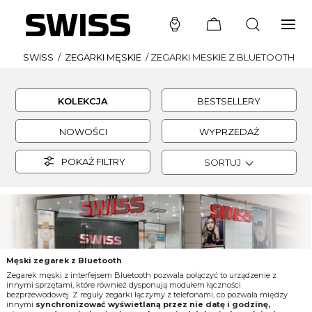
SWISS
/
ZEGARKI MĘSKIE
/
ZEGARKI MESKIE Z BLUETOOTH
KOLEKCJA
BESTSELLERY
NOWOŚCI
WYPRZEDAŻ
POKAŻ FILTRY
SORTUJ
Męski zegarek z Bluetooth
Zegarek męski z interfejsem Bluetooth pozwala połączyć to urządzenie z
innymi sprzętami, które również dysponują modułem łączności
bezprzewodowej. Z reguły zegarki łączymy z telefonami, co pozwala między
innymi
synchronizować wyświetlaną przez nie datę i godzinę,