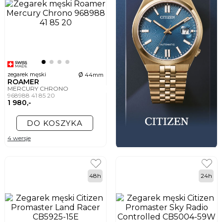
ø
zegarek męski
44mm
ROAMER
MERCURY CHRONO
968988 41 85 20
1 980,-
DO KOSZYKA
4 wersje
48h
24h