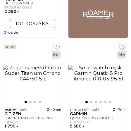
HELIOS POWER
973981 44 85 20
2 390,-
DO KOSZYKA
3 wersje
NEW
24h
48h
ø
ø
zegarek męski
smartwatch męski
40mm
47mm
CITIZEN
GARMIN
SUPER TITANIUM CHRONO
QUATIX 8 PRO AMOLED
CA4750-51L
010-03198-51
1 790,-
5 580,-