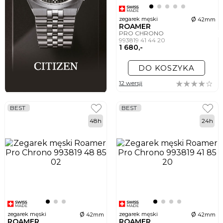
ø
zegarek męski
42mm
ROAMER
PRO CHRONO
993819 41 44 20
1 680,-
DO KOSZYKA
12 wersji
BEST
BEST
48h
24h
ø
ø
zegarek męski
zegarek męski
42mm
42mm
ROAMER
ROAMER