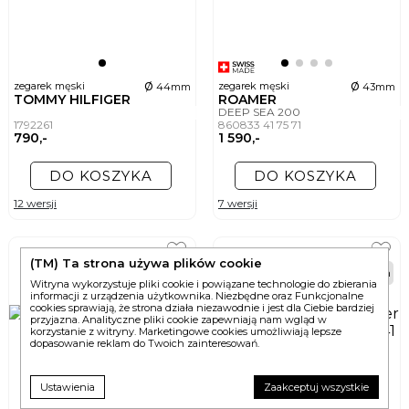
ø
ø
zegarek męski
zegarek męski
44mm
43mm
TOMMY HILFIGER
ROAMER
DEEP SEA 200
1792261
860833 41 75 71
790,-
1 590,-
DO KOSZYKA
DO KOSZYKA
12 wersji
7 wersji
(TM) Ta strona używa plików cookie
24h
24h
Witryna wykorzystuje pliki cookie i powiązane technologie do zbierania
informacji z urządzenia użytkownika. Niezbędne oraz Funkcjonalne
cookies sprawiają, że strona działa niezawodnie i jest dla Ciebie bardziej
przyjazna. Analityczne pliki cookie zapewniają nam wgląd w
korzystanie z witryny. Marketingowe cookies umożliwiają lepsze
dopasowanie reklam do Twoich zainteresowań.
Ustawienia
Zaakceptuj wszystkie