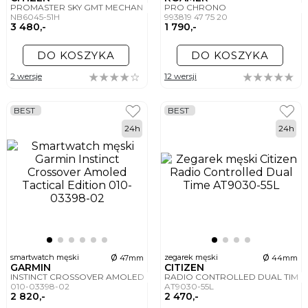
PROMASTER SKY GMT MECHANICAL
PRO CHRONO
NB6045-51H
993819 47 75 20
3 480,-
1 790,-
DO KOSZYKA
DO KOSZYKA
2 wersje
12 wersji
BEST
BEST
24h
24h
ø
ø
smartwatch męski
zegarek męski
47mm
44mm
GARMIN
CITIZEN
INSTINCT CROSSOVER AMOLED TACTICAL EDITION
RADIO CONTROLLED DUAL TIME
010-03398-02
AT9030-55L
2 820,-
2 470,-