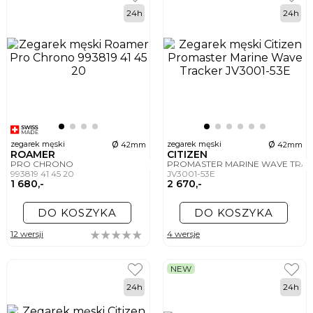
24h
24h
ø
ø
zegarek męski
zegarek męski
42mm
42mm
ROAMER
CITIZEN
PRO CHRONO
PROMASTER MARINE WAVE TRA
993819 41 45 20
JV3001-53E
1 680,-
2 670,-
DO KOSZYKA
DO KOSZYKA
12 wersji
4 wersje
NEW
24h
24h