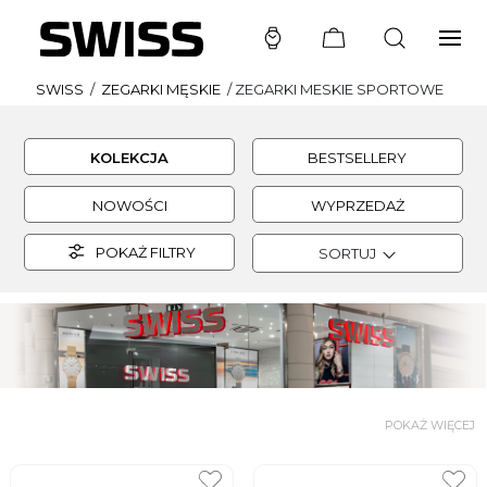
SWISS
/
ZEGARKI MĘSKIE
/
ZEGARKI MESKIE SPORTOWE
KOLEKCJA
BESTSELLERY
NOWOŚCI
WYPRZEDAŻ
POKAŻ FILTRY
SORTUJ
POKAŻ WIĘCEJ