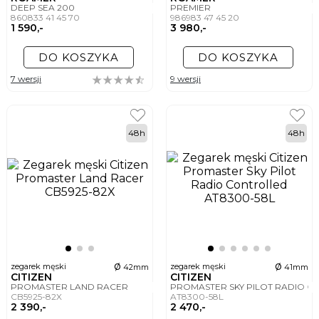
DEEP SEA 200
PREMIER
860833 41 45 70
986983 47 45 20
1 590,-
3 980,-
DO KOSZYKA
DO KOSZYKA
7 wersji
9 wersji
48h
48h
ø
ø
zegarek męski
zegarek męski
42mm
41mm
CITIZEN
CITIZEN
PROMASTER LAND RACER
PROMASTER SKY PILOT RADIO 
CB5925-82X
AT8300-58L
2 390,-
2 470,-