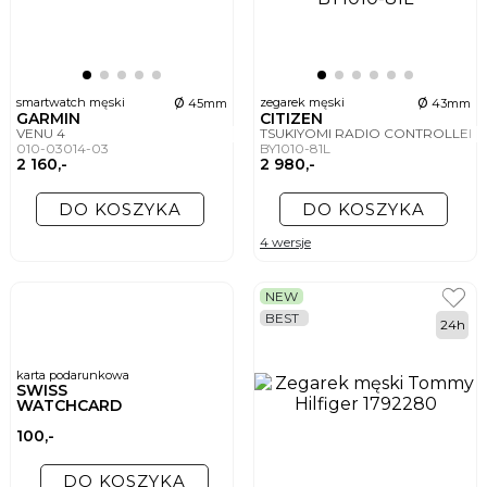
ø
ø
smartwatch męski
zegarek męski
45mm
43mm
GARMIN
CITIZEN
VENU 4
TSUKIYOMI RADIO CONTROLLE
010-03014-03
BY1010-81L
2 160,-
2 980,-
DO KOSZYKA
DO KOSZYKA
4 wersje
NEW
BEST
24h
karta podarunkowa
SWISS
WATCHCARD
100,-
DO KOSZYKA