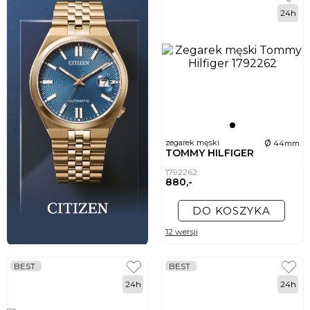
24h
ø
zegarek męski
44mm
TOMMY HILFIGER
1792262
880,-
DO KOSZYKA
12 wersji
BEST
BEST
24h
24h