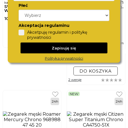
karta podarunkowa
Płeć
SWISS
WATCHCARD
100,-
Akceptacja regulaminu
DO KOSZYKA
Akcetpuję regulamin i politykę
prywatności
ø
zegarek męski
42mm
CITIZEN
Zapisuję się
QUARTZ CHRONO
AN8190-51L
Polityka prywatności
770,-
DO KOSZYKA
2 wersje
NEW
24h
24h