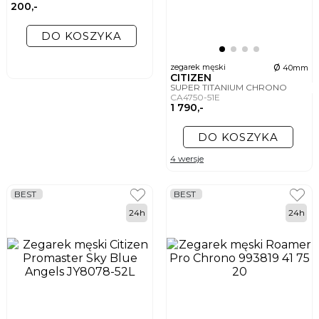
200,-
DO KOSZYKA
ø
zegarek męski
40mm
CITIZEN
SUPER TITANIUM CHRONO
CA4750-51E
1 790,-
DO KOSZYKA
4 wersje
BEST
BEST
24h
24h