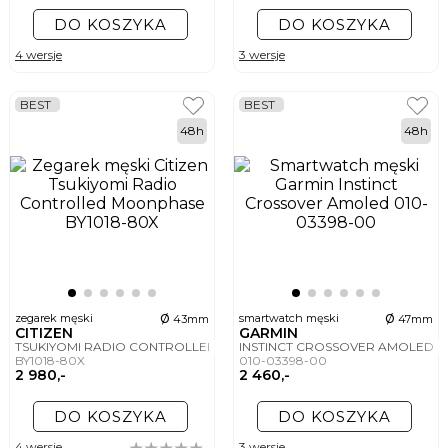
DO KOSZYKA
DO KOSZYKA
4 wersje
3 wersje
BEST
BEST
48h
48h
ø
ø
zegarek męski
smartwatch męski
43mm
47mm
CITIZEN
GARMIN
TSUKIYOMI RADIO CONTROLLED MOONPHASE
INSTINCT CROSSOVER AMOLED
BY1018-80X
010-03398-00
2 980,-
2 460,-
DO KOSZYKA
DO KOSZYKA
4 wersje
3 wersje