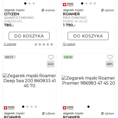
ø
ø
zegarek męski
zegarek męski
44mm
42mm
CITIZEN
ROAMER
QUARTZ CHRONO
PRO CHRONO
AN8201-57L
993819 47 45 20
780,-
1 790,-
DO KOSZYKA
DO KOSZYKA
2 wersje
12 wersji
BEST
NEW
24h
48h
ø
ø
zegarek męski
zegarek męski
43mm
42mm
ROAMER
ROAMER