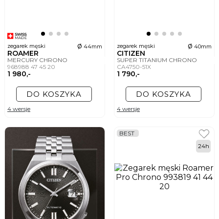
ø
ø
zegarek męski
zegarek męski
44mm
40mm
ROAMER
CITIZEN
MERCURY CHRONO
SUPER TITANIUM CHRONO
968988 47 45 20
CA4750-51X
1 980,-
1 790,-
DO KOSZYKA
DO KOSZYKA
4 wersje
4 wersje
BEST
24h