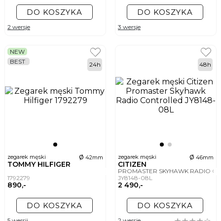
DO KOSZYKA
DO KOSZYKA
2 wersje
3 wersje
NEW
BEST
24h
48h
ø
ø
zegarek męski
zegarek męski
42mm
46mm
TOMMY HILFIGER
CITIZEN
PROMASTER SKYHAWK RADIO C
1792279
JY8148-08L
890,-
2 490,-
DO KOSZYKA
DO KOSZYKA
5 wersji
2 wersje