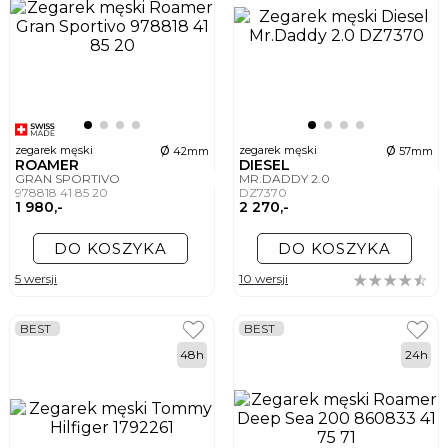
ø
ø
zegarek męski
zegarek męski
42mm
57mm
ROAMER
DIESEL
GRAN SPORTIVO
MR.DADDY 2.0
978818 41 85 20
DZ7370
1 980,-
2 270,-
DO KOSZYKA
DO KOSZYKA
5 wersji
10 wersji
BEST
BEST
48h
24h