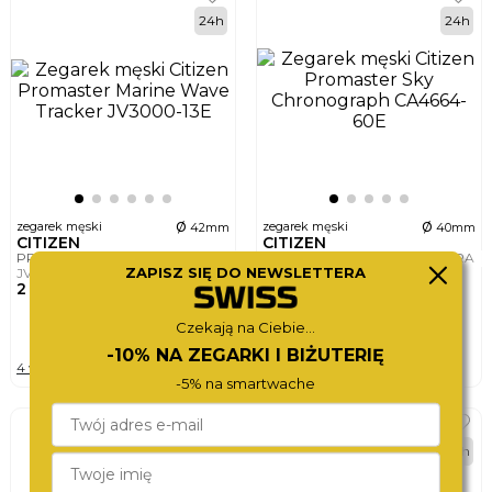
24h
24h
ø
ø
zegarek męski
zegarek męski
42mm
40mm
CITIZEN
CITIZEN
PROMASTER MARINE WAVE TRACKER
PROMASTER SKY CHRONOGRAP
ZAPISZ SIĘ DO NEWSLETTERA
JV3000-13E
CA4664-60E
2 390,-
1 780,-
Czekają na Ciebie...
DO KOSZYKA
DO KOSZYKA
-10% NA ZEGARKI I BIŻUTERIĘ
4 wersje
4 wersje
-5% na smartwache
BEST
24h