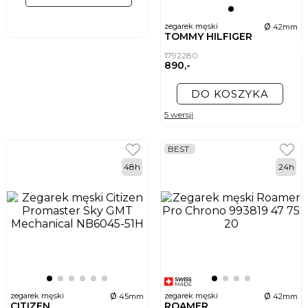
ø
zegarek męski
42mm
TOMMY HILFIGER
1792280
890,-
DO KOSZYKA
5 wersji
BEST
48h
24h
ø
ø
zegarek męski
zegarek męski
45mm
42mm
CITIZEN
ROAMER