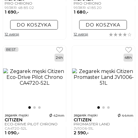
PRO CHRONO
PRO CHRONO
993819 48 85 02
993819 41 85 20
1 690,-
1 680,-
DO KOSZYKA
DO KOSZYKA
12 wersji
12 wersji
BEST
24h
48h
ø
ø
zegarek męski
zegarek męski
42mm
44mm
CITIZEN
CITIZEN
ECO-DRIVE PILOT CHRONO
PROMASTER LAND
CA4720-52L
JV1006-51L
1 090,-
2 590,-