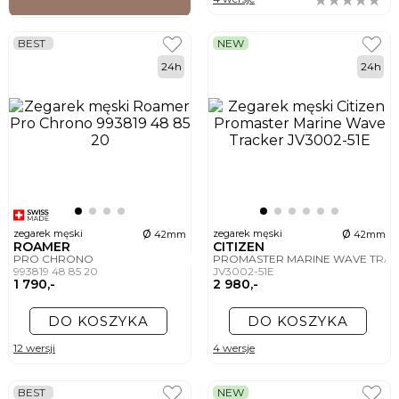
BEST
NEW
24h
24h
ø
ø
zegarek męski
zegarek męski
42mm
42mm
ROAMER
CITIZEN
PRO CHRONO
PROMASTER MARINE WAVE TRA
993819 48 85 20
JV3002-51E
1 790,-
2 980,-
DO KOSZYKA
DO KOSZYKA
12 wersji
4 wersje
BEST
NEW