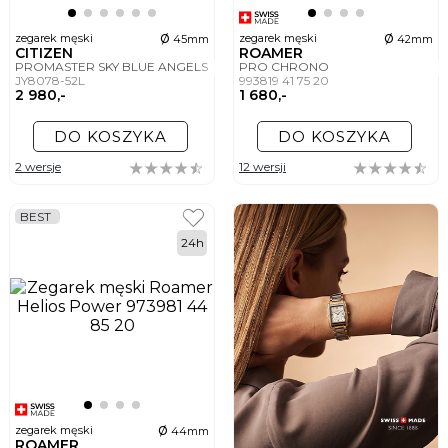
ø
ø
zegarek męski
zegarek męski
45mm
42mm
CITIZEN
ROAMER
PROMASTER SKY BLUE ANGELS
PRO CHRONO
JY8078-52L
993819 41 75 20
2 980,-
1 680,-
DO KOSZYKA
DO KOSZYKA
2 wersje
12 wersji
BEST
24h
ø
zegarek męski
44mm
ROAMER