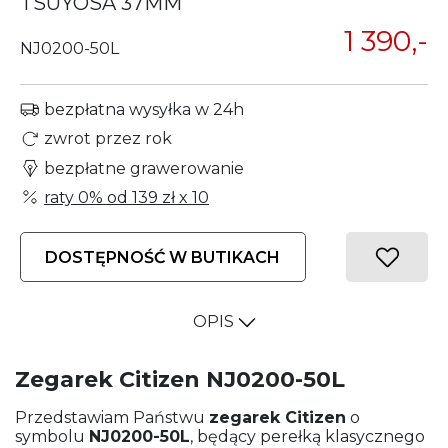
TSUYOSA 37MM
1 390,-
NJ0200-50L
bezpłatna wysyłka w 24h
zwrot przez rok
bezpłatne grawerowanie
raty 0% od
139 zł
x 10
DOSTĘPNOŚĆ W BUTIKACH
OPIS
Zegarek Citizen NJ0200-50L
Przedstawiam Państwu
zegarek
Citizen
o
symbolu
NJ0200-50L
, będący perełką klasycznego