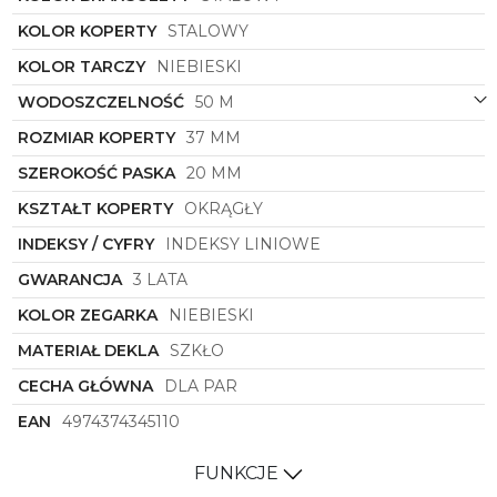
który wzbogaci każdą męską garderobę.
KOLOR KOPERTY
STALOWY
Dzięki zastosowaniu szafirowego szkła
mechanicznego, zegarek ten zapewnia nie tylko
KOLOR TARCZY
NIEBIESKI
doskonałą ochronę tarczy, ale także nadaje mu
WODOSZCZELNOŚĆ
50 M
niepowtarzalny blask i klarowność. To idealny
wybór dla osób, które doceniają precyzję wykonania
ROZMIAR KOPERTY
37 MM
i dbałość o detale.
SZEROKOŚĆ PASKA
20 MM
Zegarek
Citizen
NJ0200-50L
to propozycja dla
wszystkich mężczyzn, którzy szukają
KSZTAŁT KOPERTY
OKRĄGŁY
ponadczasowej klasyki, połączonej z
nowoczesnością i funkcjonalnością. To nie tylko
INDEKSY / CYFRY
INDEKSY LINIOWE
zegarek, to prawdziwe dzieło sztuki, które podkreśli
GWARANCJA
3 LATA
indywidualny styl każdego mężczyzny i sprawi, że
będziecie Państwo cieszyć się z jego noszenia przez
KOLOR ZEGARKA
NIEBIESKI
wiele lat.
MATERIAŁ DEKLA
SZKŁO
CECHA GŁÓWNA
DLA PAR
EAN
4974374345110
FUNKCJE