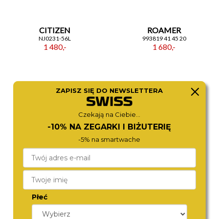
CITIZEN
ROAMER
NJ0231-56L
993819 41 45 20
1 480,-
1 680,-
ZAPISZ SIĘ DO NEWSLETTERA
Czekają na Ciebie...
-10% NA ZEGARKI I BIŻUTERIĘ
-5% na smartwache
DIESEL
CITIZEN
DZ4655
NJ0151-88M
1 290,-
1 490,-
Płeć