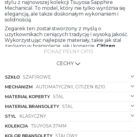
stylu z najnowszej kolekcji Tsuyosa Sapphire
Mechanical. To model, który nie tylko wyróżnia się
elegancją, ale także doskonałym wykonaniem i
solidnością.
Zegarek ten został stworzony z myślą o
uzytkownikach ceniących tradycję i wysoką jakość.
Wykorzystując najlepsze materiały, takie jak stal
zarówno w bransolecie, jak i kopercie,
Citizen
POKAŻ PEŁNY OPIS
zapewnia nie tylko niezawodność, ale także trwałość
i wytrzymałość na długie lata noszenia.
CECHY
Klasyczny design zegarka doskonale współgra z
okrągłą kopertą, która nadaje mu ponadczasowego
SZKŁO
SZAFIROWE
charakteru. Kolorystyka w tonacji stalowej, zarówno
w przypadku bransolety, jak i koperty, sprawia, że
MECHANIZM
AUTOMATYCZNY, CITIZEN 8210
zegarek ten doskonale komponuje się z
różnorodnymi stylizacjami, zarówno formalnymi, jak i
MATERIAŁ KOPERTY
STAL
casualowymi.
MATERIAŁ BRANSOLETY
STAL
Niebieska tarcza z delikatnymi elementami
podkreśla elegancję zegarka, nadając mu
STYL
KLASYCZNY
wyjątkowego uroku i charakteru. Zegarek
Citizen
KOLEKCJA
TSUYOSA 37MM
NJ0200-50L
to nie tylko praktyczne narzędzie do
mierzenia czasu, ale także wyjątkowy dodatek,
KOLOR BRANSOLETY
STALOWY