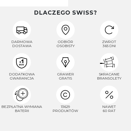
DLACZEGO SWISS?
DARMOWA
ODBIÓR
ZWROT
DOSTAWA
OSOBISTY
365 DNI
DODATKOWA
GRAWER
SKRACANIE
GWARANCJA
GRATIS
BRANSOLETY
BEZPŁATNA WYMIANA
13629
NAWET
BATERII
PRODUKTÓW
60 RAT