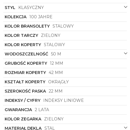
tworząc spójną i harmonijną całość.
STYL
KLASYCZNY
Zegarek męski
Zeppelin
8680M-4
to nie tylko
KOLEKCJA
100 JAHRE
stylowy dodatek, ale także niezawodne narzędzie
do mierzenia czasu. Dzięki precyzyjnemu
KOLOR BRANSOLETY
STALOWY
mechanizmowi zegarka możesz mieć pewność, że
zawsze będziesz na czasie, a jednocześnie będziesz
KOLOR TARCZY
ZIELONY
prezentować się z klasą i gustem.
KOLOR KOPERTY
STALOWY
Świetny wybór dla mężczyzn ceniących sobie
WODOSZCZELNOŚĆ
50 M
tradycję, jakość i niebanalny design. Zegarek męski
Zeppelin
8680M-4
to propozycja, która z
GRUBOŚĆ KOPERTY
12 MM
pewnością przypadnie do gustu wymagającym
klientom poszukującym zegarka, który nie tylko
ROZMIAR KOPERTY
42 MM
odmierza czas, ale także stanowi wyjątkowy
element ich stylizacji. Nie przegap okazji, sięgnij po
KSZTAŁT KOPERTY
OKRĄGŁY
ten unikatowy zegarek i poczuj elegancję i luksus
SZEROKOŚĆ PASKA
22 MM
na swoim nadgarstku!
INDEKSY / CYFRY
INDEKSY LINIOWE
GWARANCJA
2 LATA
KOLOR ZEGARKA
ZIELONY
MATERIAŁ DEKLA
STAL