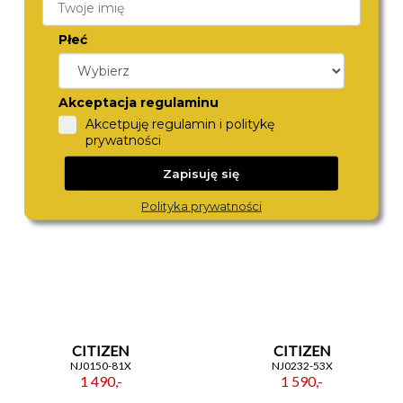
Płeć
ZEPPELIN
ROAMER
8662-4
993819 41 75 20
Akceptacja regulaminu
1 580,-
1 680,-
Akcetpuję regulamin i politykę
prywatności
Zapisuję się
Polityka prywatności
CITIZEN
CITIZEN
NJ0150-81X
NJ0232-53X
1 490,-
1 590,-