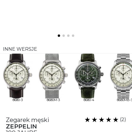
INNE WERSJE
8680-3
8680M-3
8680-4
8680MB-
Zegarek męski
(2)
ZEPPELIN