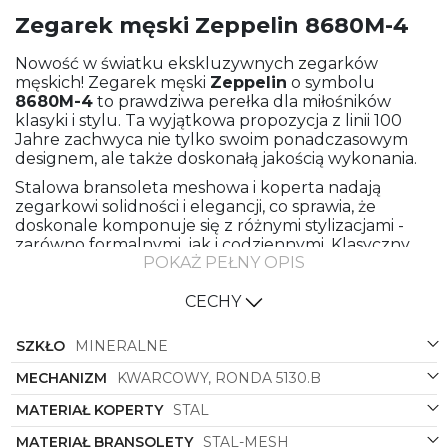
Zegarek męski Zeppelin 8680M-4
Nowość w światku ekskluzywnych zegarków
męskich! Zegarek męski
Zeppelin
o symbolu
8680M-4
to prawdziwa perełka dla miłośników
klasyki i stylu. Ta wyjątkowa propozycja z linii 100
Jahre zachwyca nie tylko swoim ponadczasowym
designem, ale także doskonałą jakością wykonania.
Stalowa bransoleta meshowa i koperta nadają
zegarkowi solidności i elegancji, co sprawia, że
doskonale komponuje się z różnymi stylizacjami -
zarówno formalnymi, jak i codziennymi. Klasyczny
POKAŻ PEŁNY OPIS
kształt koperty w formie okręgu podkreśla
tradycyjny charakter zegarka, jednocześnie będąc
uniwersalnym rozwiązaniem odpowiadającym na
CECHY
aktualne trendy.
SZKŁO
MINERALNE
Subtelny, a zarazem wyrazisty kolor tarczy w
odcieniu zieleni dodaje charakteru i oryginalności.
MECHANIZM
KWARCOWY, RONDA 5130.B
To idealne rozwiązanie dla mężczyzn ceniących
sobie nietypowe detale i chcących wyróżniać się z
MATERIAŁ KOPERTY
STAL
tłumu. Zielona tarcza doskonale kontrastuje z
MATERIAŁ BRANSOLETY
STAL-MESH
metalicznym połyskiem bransolety i koperty,