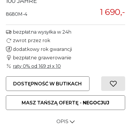
100 JAHRE
1 690,-
8680M-4
bezpłatna wysyłka w 24h
zwrot przez rok
dodatkowy rok gwarancji
bezpłatne grawerowanie
raty 0% od
169 zł
x 10
DOSTĘPNOŚĆ W BUTIKACH
MASZ TAŃSZĄ OFERTĘ -
NEGOCJUJ
OPIS