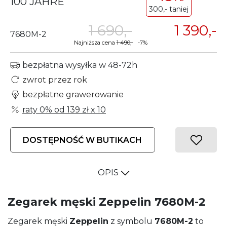
100 JAHRE
300,- taniej
1 690,-
1 390,-
7680M-2
Najniższa cena
1 490,-
-7%
bezpłatna wysyłka w 48-72h
zwrot przez rok
bezpłatne grawerowanie
raty 0% od
139 zł
x 10
DOSTĘPNOŚĆ W BUTIKACH
OPIS
Zegarek męski Zeppelin 7680M-2
Zegarek męski
Zeppelin
z symbolu
7680M-2
to