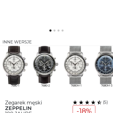
INNE WERSJE
7680-1
7680-2
7680M-1
7680M-3
Zegarek męski
(5)
ZEPPELIN
-18%