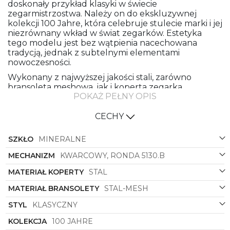
doskonały przykład klasyki w świecie
zegarmistrzostwa. Należy on do ekskluzywnej
kolekcji 100 Jahre, która celebruje stulecie marki i jej
niezrównany wkład w świat zegarków. Estetyka
tego modelu jest bez wątpienia nacechowana
tradycją, jednak z subtelnymi elementami
nowoczesności.
Wykonany z najwyższej jakości stali, zarówno
bransoleta meshowa, jak i koperta zegarka
POKAŻ PEŁNY OPIS
zapewniają solidność i trwałość. Kolorystyka,
utrzymana w odcieniach stalowego srebra, dopełnia
elegancki charakter tego czasomierza. Kształt
CECHY
koperty, okrągły i ponadczasowy, idealnie
komponuje się z klasycznym stylem zegarka.
SZKŁO
MINERALNE
Czarna tarcza dodaje zegarkowi męskiego
MECHANIZM
KWARCOWY, RONDA 5130.B
charakteru, jednocześnie stanowiąc kontrast dla
jasnych elementów stali. To zegarek, który
MATERIAŁ KOPERTY
STAL
przyciąga spojrzenia swoim wyjątkowym designem i
MATERIAŁ BRANSOLETY
STAL-MESH
perfekcyjnym wykonaniem. Jest nie tylko
praktycznym narzędziem do mierzenia czasu, ale
STYL
KLASYCZNY
również wyrafinowanym dodatkiem do garderoby
mężczyzny ceniącego wyrafinowany styl.
KOLEKCJA
100 JAHRE