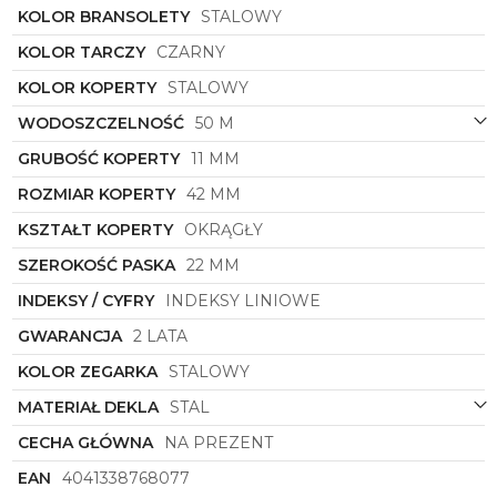
Zeppelin
7680M-2
to nie tylko zegarek, to także
KOLOR BRANSOLETY
STALOWY
symbol elegancji, tradycji i doskonałego rzemiosła
zegarmistrzowskiego. Dla każdego mężczyzny,
KOLOR TARCZY
CZARNY
który docenia połączenie klasyki z nowoczesnością i
KOLOR KOPERTY
STALOWY
chce inwestować w ponadczasowe wartości, ten
model będzie doskonałym wyborem. Niech stanie
WODOSZCZELNOŚĆ
50 M
się on nieodłącznym elementem codziennej rutyny,
podkreślającym osobisty styl i przypominającym o
GRUBOŚĆ KOPERTY
11 MM
wartościach, które nigdy nie wyjdą z mody.
ROZMIAR KOPERTY
42 MM
KSZTAŁT KOPERTY
OKRĄGŁY
SZEROKOŚĆ PASKA
22 MM
INDEKSY / CYFRY
INDEKSY LINIOWE
GWARANCJA
2 LATA
KOLOR ZEGARKA
STALOWY
MATERIAŁ DEKLA
STAL
CECHA GŁÓWNA
NA PREZENT
EAN
4041338768077