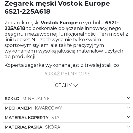
Zegarek męski Vostok Europe
6S21-225A618
Zegarek męski
Vostok Europe
o symbolu
6S21-
225A618
to doskonałe połączenie innowacyjnego
designu i niezawodnej funkcjonalności. Ten model z
linii Rocket N-1 zachwyca nie tylko swoim
sportowym stylem, ale także precyzyjnym
wykonaniem i wysoką jakością materiałów użytych
do produkcji.
Koperta zegarka wykonana jest z trwałej stali, co
gwarantuje niezawodność i wytrzymałość przez
POKAŻ PEŁNY OPIS
wiele lat. Jej kolorystyka to eleganckie połączenie
czerni i stali, które nadaje mu nowoczesny i
CECHY
ponadczasowy charakter. Kształt koperty, okrągły i
ergonomiczny, sprawia, że zegarek doskonale
SZKŁO
MINERALNE
przylega do nadgarstka, zapewniając maksymalny
komfort noszenia.
MECHANIZM
KWARCOWY
Pasek zegarka wykonany jest z wysokiej jakości
MATERIAŁ KOPERTY
STAL
skóry w eleganckim brązowym kolorze, co dodaje
całości szyku i prestiżu. Skórzany pasek doskonale
MATERIAŁ PASKA
SKÓRA
komponuje się z czarną tarczą zegarka, tworząc