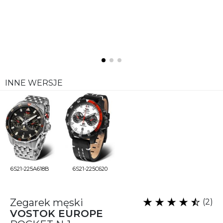
INNE WERSJE
6S21-225A618B
6S21-225C620
Zegarek męski
(2)
VOSTOK EUROPE