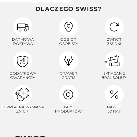
DLACZEGO SWISS?
DARMOWA
ODBIÓR
ZWROT
DOSTAWA
OSOBISTY
365 DNI
DODATKOWA
GRAWER
SKRACANIE
GWARANCJA
GRATIS
BRANSOLETY
BEZPŁATNA WYMIANA
13675
NAWET
BATERII
PRODUKTÓW
60 RAT