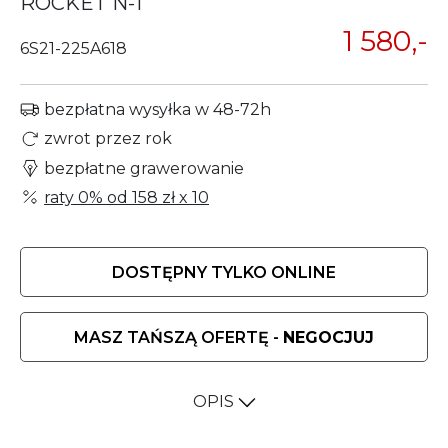
ROCKET N-1
1 580,-
6S21-225A618
bezpłatna wysyłka w 48-72h
zwrot przez rok
bezpłatne grawerowanie
raty 0% od
158 zł
x 10
DOSTĘPNY TYLKO ONLINE
MASZ TAŃSZĄ OFERTĘ -
NEGOCJUJ
OPIS