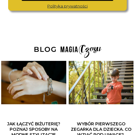
499,-
549,-
Polityka prywatności
JAK ŁĄCZYĆ BIŻUTERIĘ?
WYBÓR PIERWSZEGO
POZNAJ SPOSOBY NA
ZEGARKA DLA DZIECKA. CO
MODNE STYLIZACJE
WZIĄĆ POD UWAGĘ?