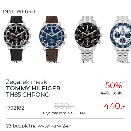
INNE WERSJE
1792162
1792163
1792156
1792157
Zegarek męski
-50%
TOMMY HILFIGER
440,- taniej
TH85 CHRONO
880,-
440,-
1792182
Najniższa cena
490,-
-10%
bezpłatna wysyłka w 24h