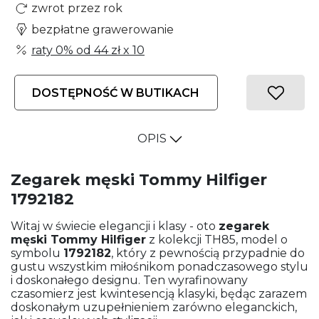
zwrot przez rok
bezpłatne grawerowanie
raty 0% od
44 zł
x 10
DOSTĘPNOŚĆ W BUTIKACH
OPIS
Zegarek męski Tommy Hilfiger
1792182
Witaj w świecie elegancji i klasy - oto
zegarek
męski
Tommy Hilfiger
z kolekcji TH85, model o
symbolu
1792182
, który z pewnością przypadnie do
gustu wszystkim miłośnikom ponadczasowego stylu
i doskonałego designu. Ten wyrafinowany
czasomierz jest kwintesencją klasyki, będąc zarazem
doskonałym uzupełnieniem zarówno eleganckich,