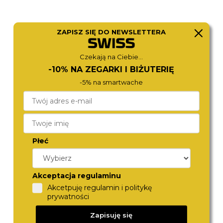
ZAPISZ SIĘ DO NEWSLETTERA
Czekają na Ciebie...
ARMANI EXCHANGE
G-SHOCK
-10% NA ZEGARKI I BIŻUTERIĘ
AX2520
GD-010-1A1ER
490,-
499,-
-5% na smartwache
Płeć
Akceptacja regulaminu
Akcetpuję regulamin i politykę
prywatności
G-SHOCK
G-SHOCK
Zapisuję się
GA-2100-1A4ER
GA-2100SU-1AER