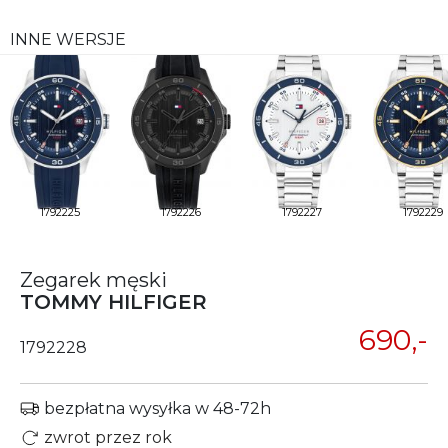
INNE WERSJE
1792225
1792226
1792227
1792229
Zegarek męski
TOMMY HILFIGER
690,-
1792228
bezpłatna wysyłka w 48-72h
zwrot przez rok