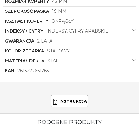
ROZMIAR KOPERTY
43 MM
funkcjonalności i estetyki.
SZEROKOŚĆ PASKA
19 MM
Jeśli szukasz zegarka, który podkreśli Twój
sportowy styl życia, a jednocześnie będzie
KSZTAŁT KOPERTY
OKRĄGŁY
eleganckim dodatkiem do każdej okazji,
zegarek
męski
Tommy Hilfiger
symbol
1792228
jest
INDEKSY / CYFRY
INDEKSY, CYFRY ARABSKIE
doskonałym wyborem. Pozwól sobie na luksus i
GWARANCJA
2 LATA
jakość marki
Tommy Hilfiger
, która od lat
zachwyca swoich klientów niepowtarzalnym stylem
KOLOR ZEGARKA
STALOWY
i dbałością o detale.
MATERIAŁ DEKLA
STAL
EAN
7613272661263
INSTRUKCJA
PODOBNE PRODUKTY