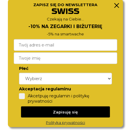
ZAPISZ SIĘ DO NEWSLETTERA
CITIZEN
CITIZEN
AW1760-81E
AW1231-58B
790,-
670,-
Czekają na Ciebie...
-10% NA ZEGARKI I BIŻUTERIĘ
-5% na smartwache
Płeć
Akceptacja regulaminu
CITIZEN
TOMMY HILFIGER
Akcetpuję regulamin i politykę
AN8200-50A
1710758
prywatności
780,-
790,-
Zapisuję się
Polityka prywatności