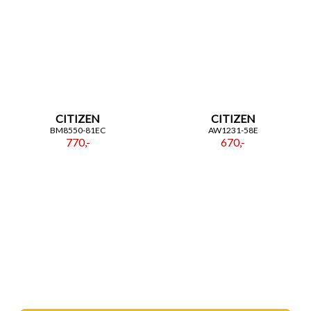
CITIZEN
CITIZEN
BM8550-81EC
AW1231-58E
770,-
670,-