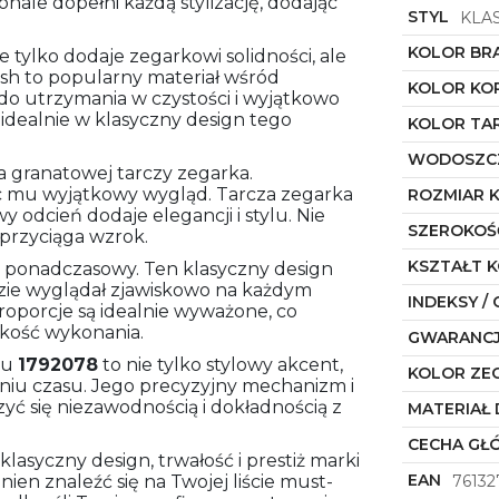
nale dopełni każdą stylizację, dodając
STYL
KLA
KOLOR BR
 tylko dodaje zegarkowi solidności, ale
h to popularny materiał wśród
KOLOR KO
o utrzymania w czystości i wyjątkowo
 idealnie w klasyczny design tego
KOLOR TA
WODOSZC
a granatowej tarczy zegarka.
ąc mu wyjątkowy wygląd. Tarcza zegarka
ROZMIAR 
y odcień dodaje elegancji i stylu. Nie
SZEROKOŚ
 przyciąga wzrok.
KSZTAŁT 
y i ponadczasowy. Ten klasyczny design
ie wyglądał zjawiskowo na każdym
INDEKSY / 
proporcje są idealnie wyważone, co
akość wykonania.
GWARANC
lu
1792078
to nie tylko stylowy akcent,
KOLOR ZE
niu czasu. Jego precyzyjny mechanizm i
zyć się niezawodnością i dokładnością z
MATERIAŁ 
CECHA GŁ
klasyczny design, trwałość i prestiż marki
EAN
ien znaleźć się na Twojej liście must-
76132