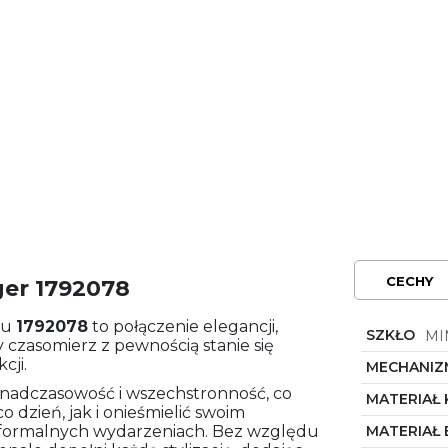
CECHY
ger 1792078
lu
1792078
to połączenie elegancji,
SZKŁO
MI
y czasomierz z pewnością stanie się
cji.
MECHANIZ
onadczasowość i wszechstronność, co
MATERIAŁ
 dzień, jak i onieśmielić swoim
formalnych wydarzeniach. Bez względu
MATERIAŁ