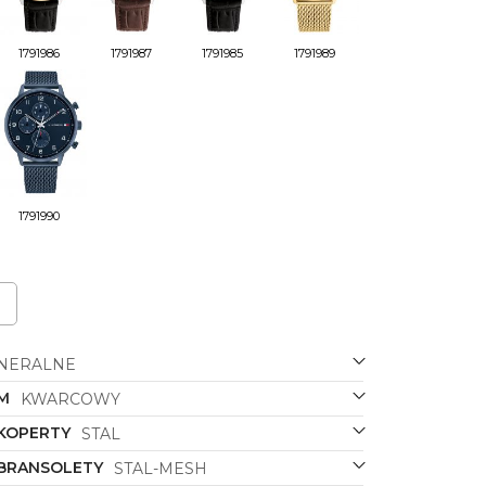
1791986
1791987
1791985
1791989
1791990
NERALNE
M
KWARCOWY
 KOPERTY
STAL
 BRANSOLETY
STAL-MESH