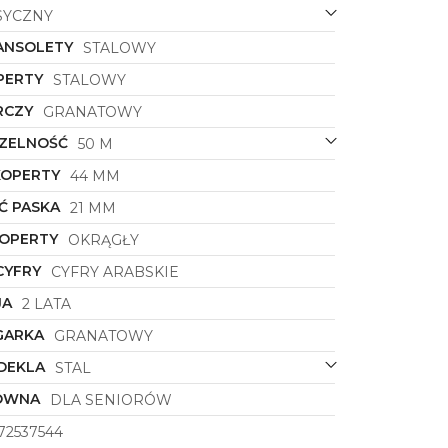
SYCZNY
ANSOLETY
STALOWY
PERTY
STALOWY
RCZY
GRANATOWY
ZELNOŚĆ
50 M
KOPERTY
44 MM
Ć PASKA
21 MM
KOPERTY
OKRĄGŁY
CYFRY
CYFRY ARABSKIE
JA
2 LATA
GARKA
GRANATOWY
DEKLA
STAL
ÓWNA
DLA SENIORÓW
72537544