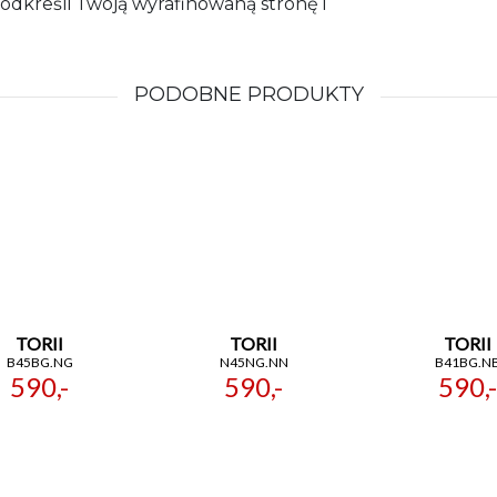
podkreśli Twoją wyrafinowaną stronę i
PODOBNE PRODUKTY
TORII
TORII
TORII
B45BG.NG
N45NG.NN
B41BG.N
590,-
590,-
590,-