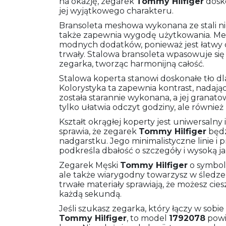
na okazję, zegarek
Tommy Hilfiger
dosko
jej wyjątkowego charakteru.
Bransoleta meshowa wykonana ze stali nie
także zapewnia wygodę użytkowania. Mes
modnych dodatków, ponieważ jest łatwy d
trwały. Stalowa bransoleta wpasowuje się
zegarka, tworząc harmonijną całość.
Stalowa koperta stanowi doskonałe tło dl
Kolorystyka ta zapewnia kontrast, nadaj
została starannie wykonana, a jej granatow
tylko ułatwia odczyt godziny, ale również
Kształt okrągłej koperty jest uniwersaln
sprawia, że zegarek
Tommy Hilfiger
będz
nadgarstku. Jego minimalistyczne linie i 
podkreśla dbałość o szczegóły i wysoką j
Zegarek Męski
Tommy Hilfiger
o symbo
ale także wiarygodny towarzysz w śledze
trwałe materiały sprawiają, że możesz cies
każdą sekundą.
Jeśli szukasz zegarka, który łączy w sobie 
Tommy Hilfiger
, to model
1792078
powin