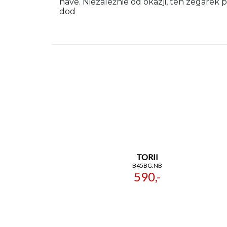
have. Niezależnie od okazji, ten zegarek 
dod
TORII
B45BG.NB
590,-