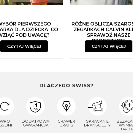
WYBÓR PIERWSZEGO
RÓŻNE OBLICZA SZARO
ARKA DLA DZIECKA. CO
ZEGARKACH CALVIN KLE
WZIĄĆ POD UWAGĘ?
SPRAWDŹ NASZE
PROPOZYCJE
CZYTAJ WIĘCEJ
CZYTAJ WIĘCEJ
DLACZEGO SWISS?
WROT
DODATKOWA
GRAWER
SKRACANIE
BEZPŁA
65 DNI
GWARANCJA
GRATIS
BRANSOLETY
WYMIA
BATER