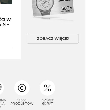
ŚCI W
IN –
ZOBACZ WIĘCEJ
TNA
13666
NAWET
NA
PRODUKTÓW
60 RAT
II