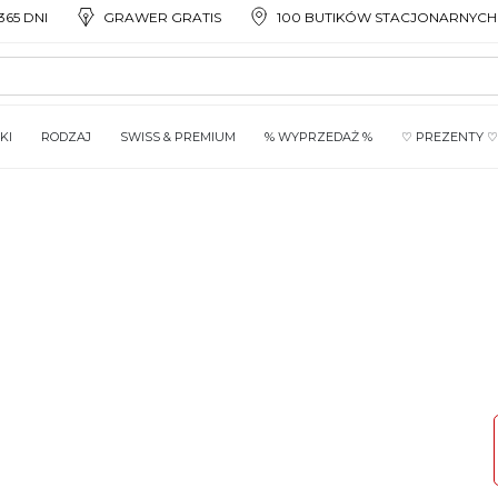
65 DNI
GRAWER GRATIS
100 BUTIKÓW STACJONARNYCH
KI
RODZAJ
SWISS & PREMIUM
% WYPRZEDAŻ %
♡ PREZENTY ♡