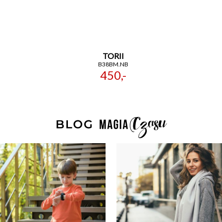
TORII
B38BM.NB
450,-