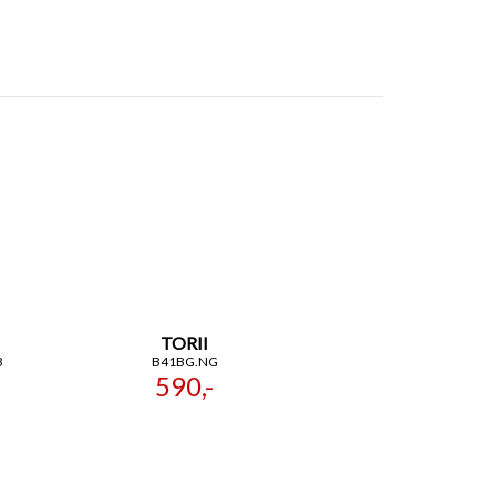
TORII
B
B41BG.NG
590,-