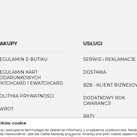
AKUPY
USŁUGI
EGULAMIN E-BUTIKU
SERWIS i REKLAMACJE
EGULAMIN KART
DOSTAWA
ODARUNKOWYCH
ATCHCARD I EWATCHCARD
B2B - KLIENT BIZNES
OLITYKA PRYWATNOŚCI
DODATKOWY ROK
GWARANCJI
WROT
RATY
AQ
lików cookie
GRAWEROWANIE
kie i powiązane technologie do zbierania informacji z urządzenia użytkownika. Nie
iała niezawodnie i jest dla Ciebie bardziej przyjazna. Analityczne pliki cookie zapew