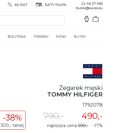
22 46 27 965
60 RAT
RATY 10x0%
butik@swiss.eu
BIŻUTERIA
TOREBKI
PASKI
BUTIKI
Zegarek męski
TOMMY HILFIGER
1792078
790,-
490,-
-38%
300,- taniej
najniższa cena
590,-
-17%