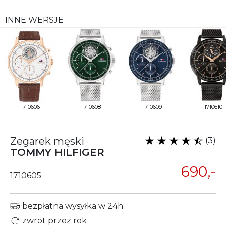
INNE WERSJE
1710606
1710608
1710609
1710610
Zegarek męski
(3)
TOMMY HILFIGER
690,-
1710605
bezpłatna wysyłka w 24h
zwrot przez rok