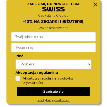
ZAPISZ SIĘ DO NEWSLETTERA
TOMMY HILFIGER
TOMMY HILFIGER
1792277
1710766
790,-
790,-
Czekają na Ciebie...
-10% NA ZEGARKI I BIŻUTERIĘ
-5% na smartwache
Płeć
Akceptacja regulaminu
TOMMY HILFIGER
TOMMY HILFIGER
Akcetpuję regulamin i politykę
1710809
1710725
prywatności
790,-
690,-
Zapisuję się
Polityka prywatności