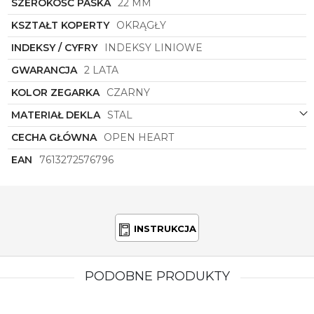
SZEROKOŚĆ PASKA
22 MM
Nie zwlekaj dłużej i zainwestuj w ten wyjątkowy
zegarek męski
Tommy Hilfiger
o symbolu
KSZTAŁT KOPERTY
OKRĄGŁY
1710605
. Dzięki swojemu klasycznemu stylowi,
solidnej konstrukcji i eleganckiej prezencji, ten
INDEKSY / CYFRY
INDEKSY LINIOWE
zegarek zapewni Ci doskonały wygląd i niezawodne
GWARANCJA
2 LATA
wskazówki czasu. Bądź pewny siebie i dodaj
odrobinę luksusu do swojego codziennego życia.
KOLOR ZEGARKA
CZARNY
MATERIAŁ DEKLA
STAL
CECHA GŁÓWNA
OPEN HEART
EAN
7613272576796
INSTRUKCJA
PODOBNE PRODUKTY