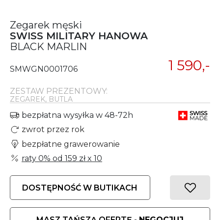
Zegarek męski
SWISS MILITARY HANOWA
BLACK MARLIN
1 590,-
SMWGN0001706
ZESTAW PREZENTOWY:
ZEGAREK, BUTLA
bezpłatna wysyłka w 48-72h
zwrot przez rok
bezpłatne grawerowanie
raty 0% od
159 zł
x 10
DOSTĘPNOŚĆ W BUTIKACH
MASZ TAŃSZĄ OFERTĘ -
NEGOCJUJ