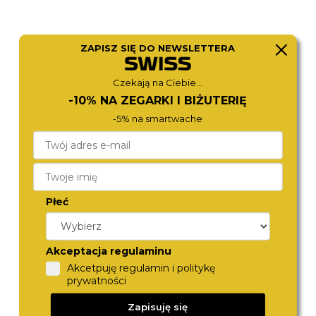
ZAPISZ SIĘ DO NEWSLETTERA
Czekają na Ciebie...
CITIZEN
CITIZEN
-10% NA ZEGARKI I BIŻUTERIĘ
NJ0150-81L
CB0010-88L
1 490,-
1 780,-
-5% na smartwache
Płeć
Akceptacja regulaminu
Akcetpuję regulamin i politykę
prywatności
CITIZEN
ROAMER
Zapisuję się
NJ0230-59L
718833 41 45 70