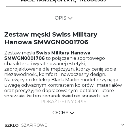
OPIS
Zestaw męski Swiss Military
Hanowa SMWGN0001706
Zestaw męski
Swiss Military Hanowa
SMWGN0001706
to połączenie sportowego
charakteru i wyrafinowanej estetyki,
zaprojektowane dla mężczyzn, którzy cenią sobie
niezawodność, komfort i nowoczesny design.
Należący do kolekcji Black Marlin model przyciąga
uwagę odważnym kontrastem kolorów i materiałów
oraz precyzyjnie dopracowanymi detalami, które
sprawiają, że ten zegarek świetnie sprawdzi się
zarówno podczas aktywności na świeżym
POKAŻ PEŁNY OPIS
powietrzu, jak i w codziennych, miejsko-sportowych
stylizacjach.
CECHY
Design: dynamiczny, a jednocześnie elegancki
SZKŁO
SZAFIROWE