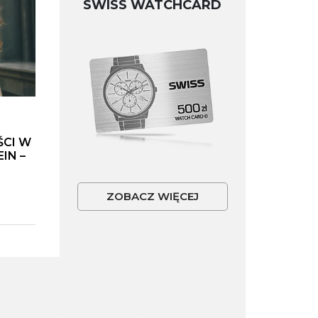
SWISS WATCHCARD
ŚCI W
IN –
ZOBACZ WIĘCEJ