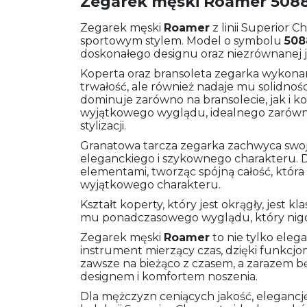
Zegarek męski Roamer 5088
Zegarek męski
Roamer
z linii Superior 
sportowym stylem. Model o symbolu
508
doskonałego designu oraz niezrównanej j
Koperta oraz bransoleta zegarka wykonane 
trwałość, ale również nadaje mu solidnośc
dominuje zarówno na bransolecie, jak i k
wyjątkowego wyglądu, idealnego zarówno
stylizacji.
Granatowa tarcza zegarka zachwyca swoją 
eleganckiego i szykownego charakteru. 
elementami, tworząc spójną całość, która
wyjątkowego charakteru.
Kształt koperty, który jest okrągły, jest
mu ponadczasowego wyglądu, który nigd
Zegarek męski
Roamer
to nie tylko eleg
instrument mierzący czas, dzięki funkcj
zawsze na bieżąco z czasem, a zarazem b
designem i komfortem noszenia.
Dla mężczyzn ceniących jakość, elegancję