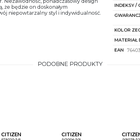
ór. Niezawodność, ponadczasowy design
INDEKSY / 
ją, że będzie on doskonałym
ój niepowtarzalny styl i indywidualność.
GWARANC
KOLOR ZE
MATERIAŁ 
EAN
7640
PODOBNE PRODUKTY
CITIZEN
CITIZEN
CITIZE
AT8020-54L
JV3006-50L
JY8078-52