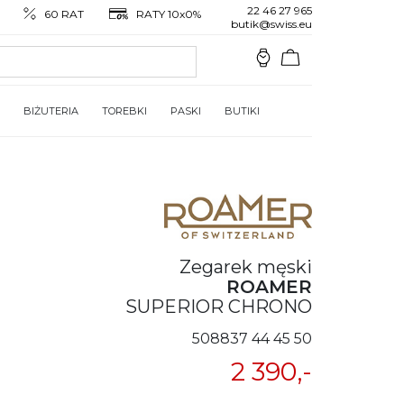
22 46 27 965
60 RAT
RATY 10x0%
butik@swiss.eu
BIŻUTERIA
TOREBKI
PASKI
BUTIKI
Zegarek męski
ROAMER
SUPERIOR CHRONO
508837 44 45 50
2 390,-