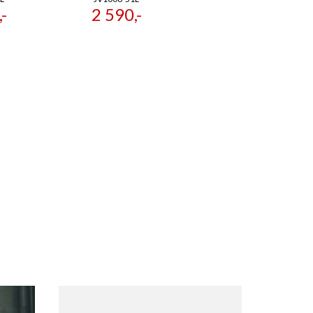
-
2 590,-