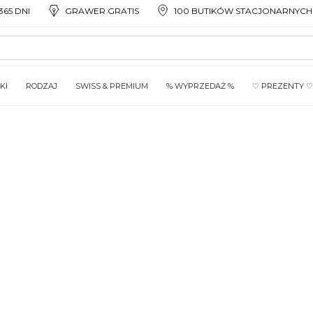
65 DNI
GRAWER GRATIS
100 BUTIKÓW STACJONARNYCH
KI
RODZAJ
SWISS & PREMIUM
% WYPRZEDAŻ %
♡ PREZENTY ♡