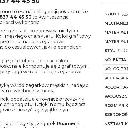
37 44 45 50
Chrono to esencja elegancji połączona ze
SZKŁO
SZ
837 44 45 50
to kwintesencja
akości wykonania.
MECHANIZ
są ze stali, co zapewnia nie tylko
MATERIAŁ
i i męskiego charakteru. Kolor grafitowy
opercie, co nadaje zegarkowi
MATERIAŁ
 do casualowych, jak i eleganckich
STYL
SPO
KOLEKCJA
głębią koloru, dodając całości
Doskonale komponuje się z grafitowymi
KOLOR BR
 przyciąga wzrok i dodaje zegarkowi
KOLOR KO
 klasyką wśród zegarków męskich, nadając
KOLOR TA
y nie wychodzi z mody.
WODOSZC
ancki dodatek, ale również precyzyjny
om chronografu. Dzięki niemu będziesz
ROZMIAR 
ędziesz cieszyć się wyjątkowym
SZEROKOŚ
 i sportowy styl, zegarek
Roamer
z
KSZTAŁT 