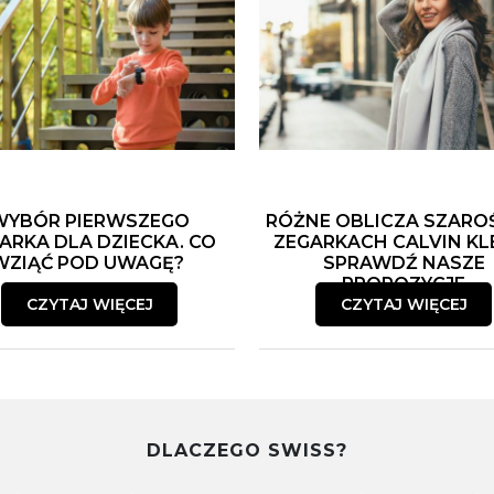
WYBÓR PIERWSZEGO
RÓŻNE OBLICZA SZARO
ARKA DLA DZIECKA. CO
ZEGARKACH CALVIN KLE
WZIĄĆ POD UWAGĘ?
SPRAWDŹ NASZE
PROPOZYCJE
CZYTAJ WIĘCEJ
CZYTAJ WIĘCEJ
DLACZEGO SWISS?