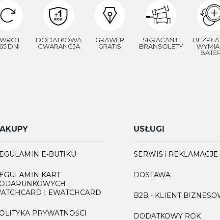
WROT
DODATKOWA
GRAWER
SKRACANIE
BEZPŁA
65 DNI
GWARANCJA
GRATIS
BRANSOLETY
WYMIA
BATER
AKUPY
USŁUGI
EGULAMIN E-BUTIKU
SERWIS i REKLAMACJE
EGULAMIN KART
DOSTAWA
ODARUNKOWYCH
ATCHCARD I EWATCHCARD
B2B - KLIENT BIZNES
OLITYKA PRYWATNOŚCI
DODATKOWY ROK