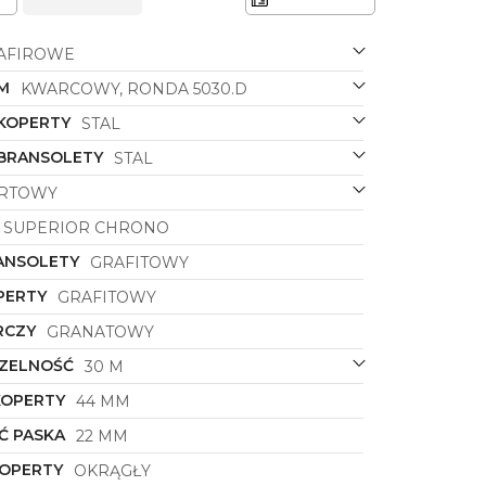
AFIROWE
M
KWARCOWY, RONDA 5030.D
 KOPERTY
STAL
 BRANSOLETY
STAL
RTOWY
SUPERIOR CHRONO
ANSOLETY
GRAFITOWY
PERTY
GRAFITOWY
RCZY
GRANATOWY
ZELNOŚĆ
30 M
KOPERTY
44 MM
Ć PASKA
22 MM
KOPERTY
OKRĄGŁY