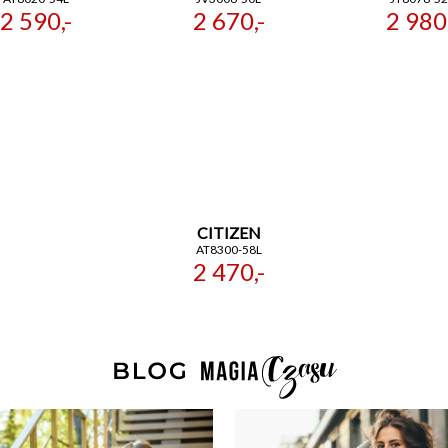
2 590,-
2 670,-
2 980,
CITIZEN
AT8300-58L
2 470,-