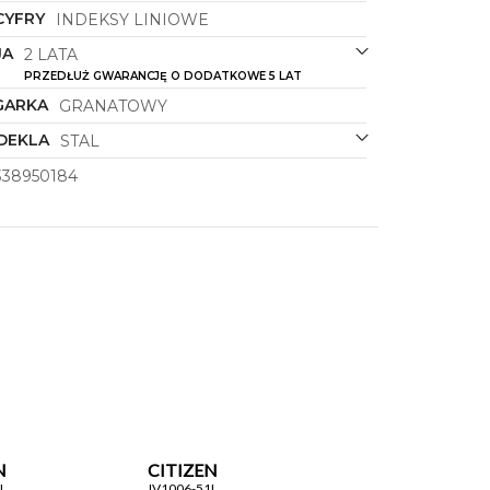
CYFRY
INDEKSY LINIOWE
JA
2 LATA
PRZEDŁUŻ GWARANCJĘ O DODATKOWE 5 LAT
GARKA
GRANATOWY
DEKLA
STAL
338950184
N
CITIZEN
L
JV1006-51L