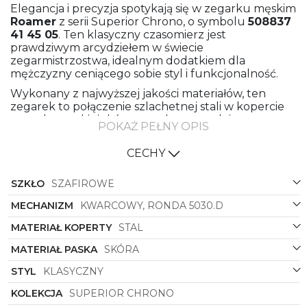
Elegancja i precyzja spotykają się w zegarku męskim
Roamer
z serii Superior Chrono, o symbolu
508837
41 45 05
. Ten klasyczny czasomierz jest
prawdziwym arcydziełem w świecie
zegarmistrzostwa, idealnym dodatkiem dla
mężczyzny ceniącego sobie styl i funkcjonalność.
Wykonany z najwyższej jakości materiałów, ten
zegarek to połączenie szlachetnej stali w kopercie
oraz eleganckiej skóry w pasku, co nadaje mu
POKAŻ PEŁNY OPIS
niepowtarzalnego charakteru. Klasyczny, okrągły
kształt koperty podkreśla tradycyjny design, który
CECHY
jednak posiada nowoczesne elementy, tworząc
unikalną harmonię.
SZKŁO
SZAFIROWE
Czarny pasek doskonale kontrastuje z granatową
tarczą, tworząc zegarek o eleganckim wyglądzie,
MECHANIZM
KWARCOWY, RONDA 5030.D
który z pewnością przyciągnie spojrzenia. Klasyczne
MATERIAŁ KOPERTY
STAL
wskazówki oraz subtelne indeksy dodają
wyjątkowego uroku i ułatwiają odczytanie czasu,
MATERIAŁ PASKA
SKÓRA
nawet w najbardziej wymagających sytuacjach.
STYL
KLASYCZNY
Roamer
z serii Superior Chrono to nie tylko zegarek,
to również wyraz luksusu i prestiżu. Idealny
KOLEKCJA
SUPERIOR CHRONO
towarzysz podczas eleganckich przyjęć, spotkań