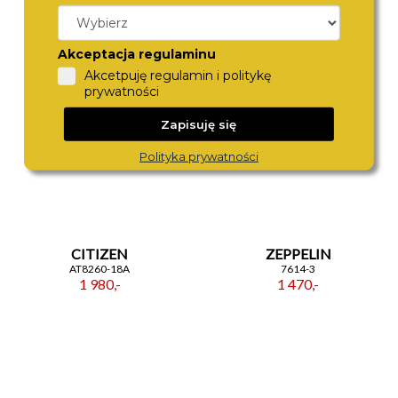
1514050
9670-3
1 590,-
1 580,-
Akceptacja regulaminu
Akcetpuję regulamin i politykę
prywatności
Zapisuję się
Polityka prywatności
CITIZEN
ZEPPELIN
AT8260-18A
7614-3
1 980,-
1 470,-