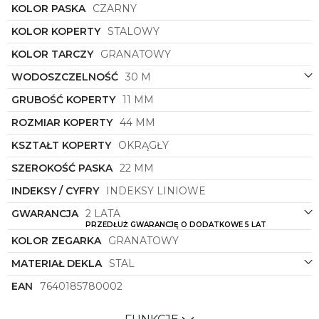
biznesowych czy wieczornych kolacji. Pozwala nie
KOLOR PASKA
CZARNY
tylko śledzić czas, ale także podkreślać
KOLOR KOPERTY
STALOWY
indywidualny styl i osobowość, dodać klasy każdej
stylizacji oraz sprawi, że każda chwila stanie się
KOLOR TARCZY
GRANATOWY
wyjątkowa.
WODOSZCZELNOŚĆ
30 M
Niech zegarek
Roamer
stanie się Twoim
partnerskim elementem, który nie tylko mierzy czas,
GRUBOŚĆ KOPERTY
11 MM
ale także pozwala cieszyć się z każdego momentu w
ROZMIAR KOPERTY
44 MM
pełni. Dzięki precyzji działania i doskonałemu
wyglądowi, ten czasomierz spełni oczekiwania
KSZTAŁT KOPERTY
OKRĄGŁY
nawet najbardziej wymagających miłośników
zegarków. Dokładność i elegancja w jednym - to
SZEROKOŚĆ PASKA
22 MM
zegarek
Roamer
Superior Chrono.
INDEKSY / CYFRY
INDEKSY LINIOWE
GWARANCJA
2 LATA
PRZEDŁUŻ GWARANCJĘ O DODATKOWE 5 LAT
KOLOR ZEGARKA
GRANATOWY
MATERIAŁ DEKLA
STAL
EAN
7640185780002