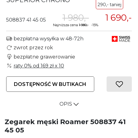
SUPERIOR CHRONO
290,- taniej
1 980,-
1 690,-
508837 41 45 05
Najniższa cena
1 980,-
-15%
bezpłatna wysyłka w 48-72h
zwrot przez rok
bezpłatne grawerowanie
raty 0% od
169 zł
x 10
DOSTĘPNOŚĆ W BUTIKACH
OPIS
Zegarek męski Roamer 508837 41
45 05