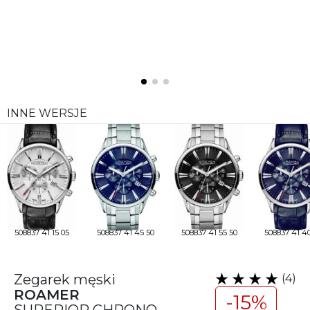
INNE WERSJE
508837 41 15 05
508837 41 45 50
508837 41 55 50
508837 41 40
Zegarek męski
(4)
ROAMER
-15%