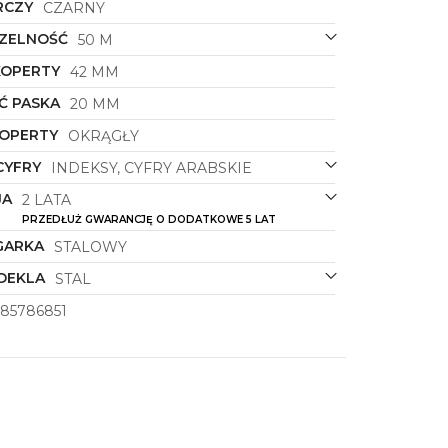
RCZY
CZARNY
ZELNOŚĆ
50 M
KOPERTY
42 MM
Ć PASKA
20 MM
KOPERTY
OKRĄGŁY
CYFRY
INDEKSY, CYFRY ARABSKIE
JA
2 LATA
PRZEDŁUŻ GWARANCJĘ O DODATKOWE 5 LAT
GARKA
STALOWY
DEKLA
STAL
85786851