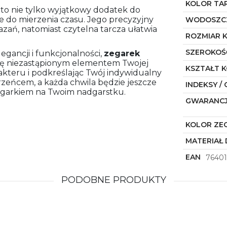
KOLOR TA
 to nie tylko wyjątkowy dodatek do
zie do mierzenia czasu. Jego precyzyjny
WODOSZC
ń, natomiast czytelna tarcza ułatwia
ROZMIAR 
SZEROKOŚ
egancji i funkcjonalności,
zegarek
się niezastąpionym elementem Twojej
KSZTAŁT 
akteru i podkreślając Twój indywidualny
erzeńcem, a każda chwila będzie jeszcze
INDEKSY / 
egarkiem na Twoim nadgarstku.
GWARANC
KOLOR ZE
MATERIAŁ 
EAN
76401
PODOBNE PRODUKTY