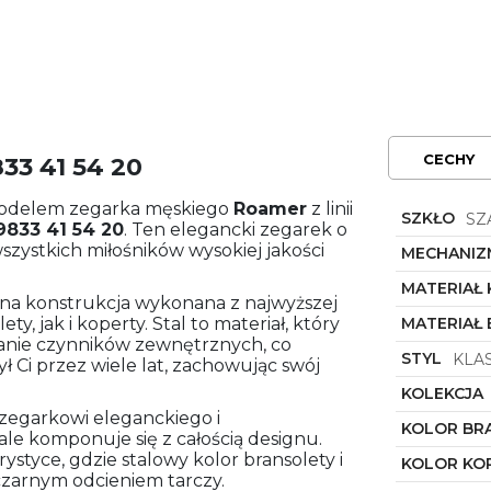
CECHY
33 41 54 20
modelem zegarka męskiego
Roamer
z linii
SZKŁO
SZ
9833 41 54 20
. Ten elegancki zegarek o
zystkich miłośników wysokiej jakości
MECHANIZ
MATERIAŁ
dna konstrukcja wykonana z najwyższej
y, jak i koperty. Stal to materiał, który
MATERIAŁ
łanie czynników zewnętrznych, co
STYL
KLA
ł Ci przez wiele lat, zachowując swój
KOLEKCJA
 zegarkowi eleganckiego i
KOLOR BR
e komponuje się z całością designu.
styce, gdzie stalowy kolor bransolety i
KOLOR KO
czarnym odcieniem tarczy.