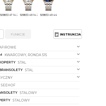
509833 47 14 20
509833 49 14 20
509833 49 44 20
FUNKCJE
INSTRUKCJA
AFIROWE
M
KWARCOWY, RONDA 515
 KOPERTY
STAL
 BRANSOLETY
STAL
SYCZNY
SEEHOF
ANSOLETY
STALOWY
PERTY
STALOWY