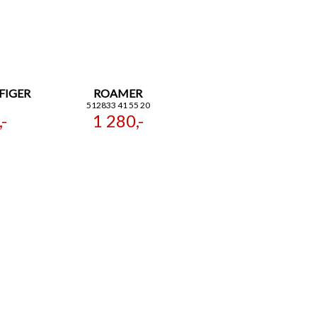
FIGER
ROAMER
512833 41 55 20
-
1 280,-