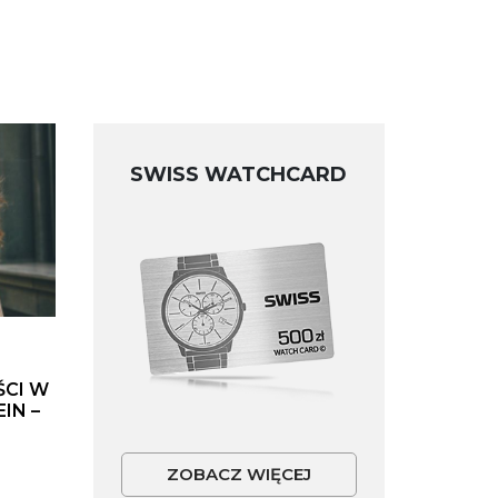
SWISS WATCHCARD
ŚCI W
IN –
ZOBACZ WIĘCEJ