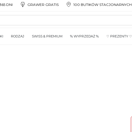
65 DNI
GRAWER GRATIS
100 BUTIKÓW STACJONARNYCH
KI
RODZAJ
SWISS & PREMIUM
% WYPRZEDAŻ %
♡ PREZENTY ♡