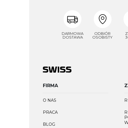
DARMOWA
ODBIÓR
Z
DOSTAWA
OSOBISTY
3
FIRMA
Z
O NAS
R
PRACA
R
P
W
BLOG