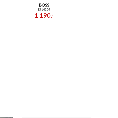
BOSS
1514209
1 190,-