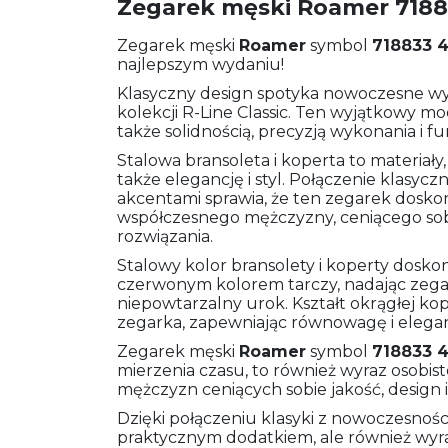
Zegarek męski Roamer 71883
Zegarek męski
Roamer
symbol
718833 4
najlepszym wydaniu!
Klasyczny design spotyka nowoczesne 
kolekcji R-Line Classic. Ten wyjątkowy m
także solidnością, precyzją wykonania i f
Stalowa bransoleta i koperta to materiały,
także elegancję i styl. Połączenie klasy
akcentami sprawia, że ten zegarek doskon
współczesnego mężczyzny, ceniącego sobi
rozwiązania.
Stalowy kolor bransolety i koperty dosk
czerwonym kolorem tarczy, nadając zegar
niepowtarzalny urok. Kształt okrągłej k
zegarka, zapewniając równowagę i elegan
Zegarek męski
Roamer
symbol
718833 4
mierzenia czasu, to również wyraz osobist
mężczyzn ceniących sobie jakość, design 
Dzięki połączeniu klasyki z nowoczesnością
praktycznym dodatkiem, ale również wyr