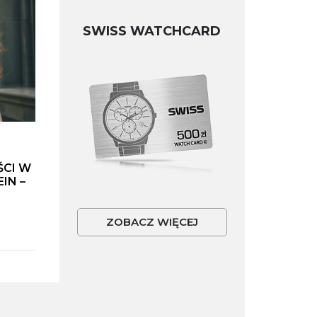
SWISS WATCHCARD
ŚCI W
IN –
ZOBACZ WIĘCEJ