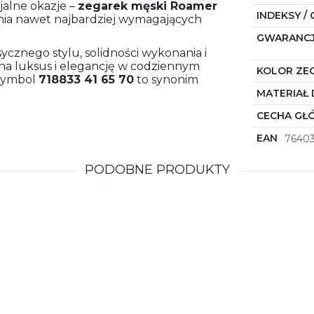
cjalne okazje –
zegarek męski
Roamer
INDEKSY / 
nia nawet najbardziej wymagających
GWARANC
sycznego stylu, solidności wykonania i
na luksus i elegancję w codziennym
KOLOR ZE
ymbol
718833 41 65 70
to synonim
MATERIAŁ 
CECHA GŁ
EAN
7640
PODOBNE PRODUKTY