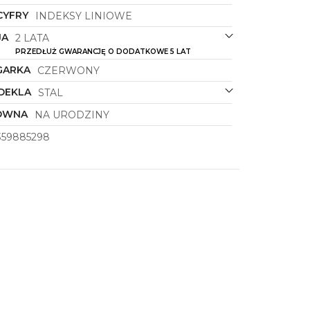
CYFRY
INDEKSY LINIOWE
JA
2 LATA
PRZEDŁUŻ GWARANCJĘ O DODATKOWE 5 LAT
GARKA
CZERWONY
DEKLA
STAL
ÓWNA
NA URODZINY
359885298