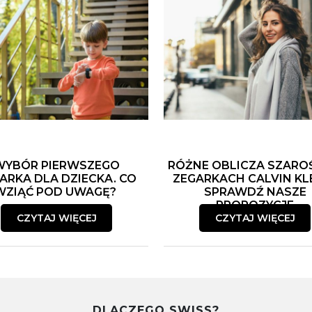
WYBÓR PIERWSZEGO
RÓŻNE OBLICZA SZARO
ARKA DLA DZIECKA. CO
ZEGARKACH CALVIN KLE
WZIĄĆ POD UWAGĘ?
SPRAWDŹ NASZE
PROPOZYCJE
CZYTAJ WIĘCEJ
CZYTAJ WIĘCEJ
DLACZEGO SWISS?