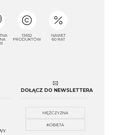
TNA
13652
NAWET
NA
PRODUKTÓW
60 RAT
II
DOŁĄCZ DO NEWSLETTERA
MĘŻCZYZNA
KOBIETA
OWY