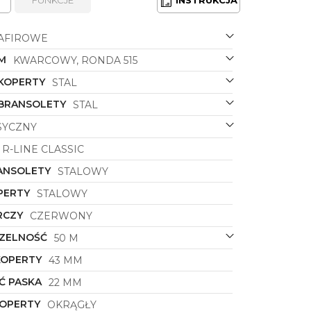
AFIROWE
M
KWARCOWY, RONDA 515
 KOPERTY
STAL
 BRANSOLETY
STAL
SYCZNY
R-LINE CLASSIC
ANSOLETY
STALOWY
PERTY
STALOWY
RCZY
CZERWONY
ZELNOŚĆ
50 M
KOPERTY
43 MM
Ć PASKA
22 MM
KOPERTY
OKRĄGŁY