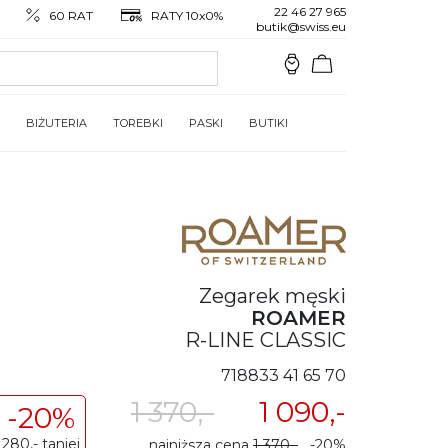
22 46 27 965
60 RAT
RATY 10x0%
butik@swiss.eu
BIŻUTERIA
TOREBKI
PASKI
BUTIKI
Zegarek męski
ROAMER
R-LINE CLASSIC
718833 41 65 70
1 370,-
1 090,-
-20%
280,- taniej
najniższa cena
1 370,-
-20%