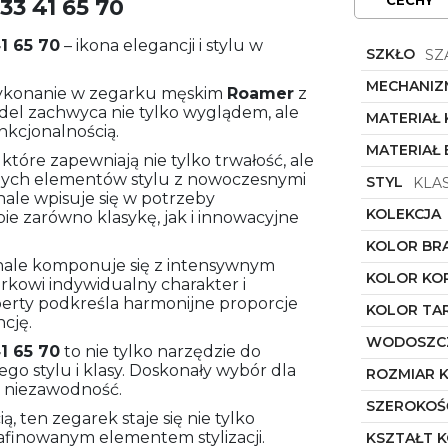
3 41 65 70
1 65 70
– ikona elegancji i stylu w
SZKŁO
SZ
MECHANIZ
wykonanie w zegarku męskim
Roamer
z
odel zachwyca nie tylko wyglądem, ale
MATERIAŁ
unkcjonalnością.
MATERIAŁ
 które zapewniają nie tylko trwałość, ale
cznych elementów stylu z nowoczesnymi
STYL
KLA
ale wpisuje się w potrzeby
KOLEKCJA
e zarówno klasykę, jak i innowacyjne
KOLOR BR
onale komponuje się z intensywnym
KOLOR KO
kowi indywidualny charakter i
operty podkreśla harmonijne proporcje
KOLOR TA
cję.
WODOSZC
1 65 70
to nie tylko narzędzie do
ego stylu i klasy. Doskonały wybór dla
ROZMIAR 
i niezawodność.
SZEROKOŚ
, ten zegarek staje się nie tylko
afinowanym elementem stylizacji.
KSZTAŁT 