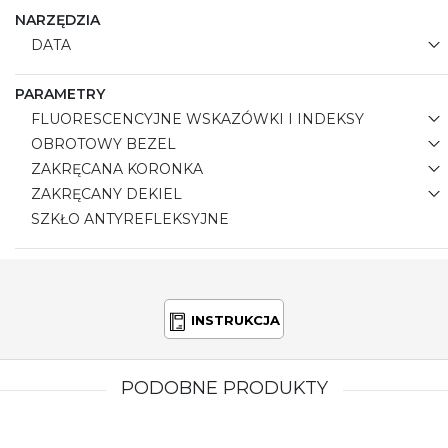
również stanowi niezawodne narzędzie do
NARZĘDZIA
mierzenia czasu, niezależnie od sytuacji.
DATA
PARAMETRY
FLUORESCENCYJNE WSKAZÓWKI I INDEKSY
OBROTOWY BEZEL
ZAKRĘCANA KORONKA
ZAKRĘCANY DEKIEL
SZKŁO ANTYREFLEKSYJNE
INSTRUKCJA
PODOBNE PRODUKTY