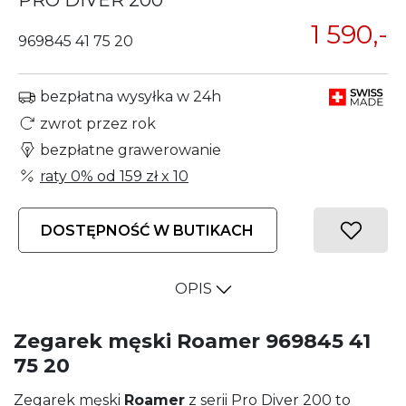
PRO DIVER 200
1 590,-
969845 41 75 20
bezpłatna wysyłka w 24h
zwrot przez rok
bezpłatne grawerowanie
raty 0% od
159 zł
x 10
DOSTĘPNOŚĆ W BUTIKACH
OPIS
Zegarek męski Roamer 969845 41
75 20
Zegarek męski
Roamer
z serii Pro Diver 200 to