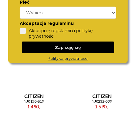
Płeć
ROAMER
ROAMER
718833 41 75 20
993819 41 75 20
1 370,-
1 680,-
Akceptacja regulaminu
Akcetpuję regulamin i politykę
prywatności
Zapisuję się
Polityka prywatności
CITIZEN
CITIZEN
NJ0150-81X
NJ0232-53X
1 490,-
1 590,-