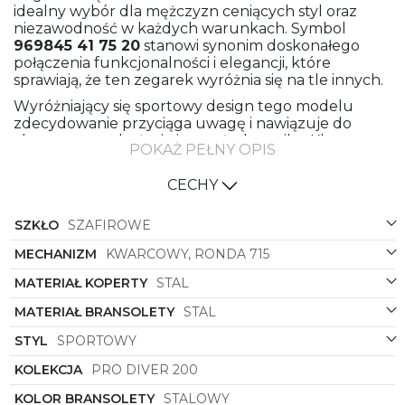
idealny wybór dla mężczyzn ceniących styl oraz
niezawodność w każdych warunkach. Symbol
969845 41 75 20
stanowi synonim doskonałego
połączenia funkcjonalności i elegancji, które
sprawiają, że ten zegarek wyróżnia się na tle innych.
Wyróżniający się sportowy design tego modelu
zdecydowanie przyciąga uwagę i nawiązuje do
aktywnego stylu życia jego użytkownika. Klasyczny,
POKAŻ PEŁNY OPIS
okrągły kształt koperty wykonanej ze stali
doskonale komponuje się z atutowym
CECHY
zestawieniem kolorystycznym - połączeniem
zielonego oraz stalowego, które nadaje zegarkowi
SZKŁO
SZAFIROWE
niezwykłego charakteru.
Stalowa bransoleta i koperta to gwarancja trwałości i
MECHANIZM
KWARCOWY, RONDA 715
solidności. Materiały te są nie tylko odporne na
MATERIAŁ KOPERTY
STAL
działanie czasu, ale także nadają zegarkowi
wyjątkowego blasku i elegancji. Klasyczne
MATERIAŁ BRANSOLETY
STAL
połączenie koloru stalowego z odcieniami zieleni
sprawia, że zegarek jest uniwersalny i pasuje
STYL
SPORTOWY
zarówno do codziennych stylizacji, jak i bardziej
KOLEKCJA
PRO DIVER 200
formalnych okazji.
Zielona tarcza z subtelnymi elementami w kolorze
KOLOR BRANSOLETY
STALOWY