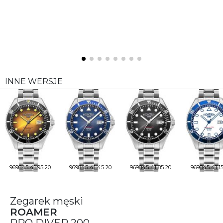
INNE WERSJE
969845 41 95 20
969845 41 45 20
969845 41 85 20
969845 41 15
Zegarek męski
ROAMER