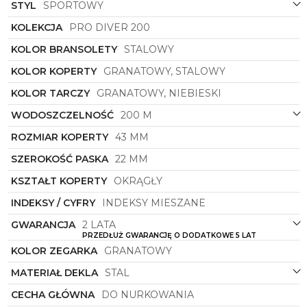
STYL
SPORTOWY
znakomicie, ale także zapewnia niezawodność w
każdych warunkach, dzięki wodoszczelności i
KOLEKCJA
PRO DIVER 200
wysokiej jakości mechanizmowi. To nie tylko
narzędzie do mierzenia czasu, ale także wyjątkowy
KOLOR BRANSOLETY
STALOWY
dodatek do codziennego outfitu, podkreślający
KOLOR KOPERTY
GRANATOWY, STALOWY
indywidualny styl każdego mężczyzny.
KOLOR TARCZY
GRANATOWY, NIEBIESKI
Jeśli poszukujesz zegarka, który połączy w sobie
sportowy charakter z elegancją, a jednocześnie
WODOSZCZELNOŚĆ
200 M
będziesz mógł na niego polegać w każdej sytuacji,
zegarek męski
Roamer
to perfekcyjny wybór dla
ROZMIAR KOPERTY
43 MM
Ciebie. Dzięki precyzji wykonania i designerskiemu
SZEROKOŚĆ PASKA
22 MM
wyglądowi stanie się nieodłącznym elementem
Twojego stylu życia, dodając niepowtarzalnego
KSZTAŁT KOPERTY
OKRĄGŁY
charakteru każdej stylizacji.
INDEKSY / CYFRY
INDEKSY MIESZANE
GWARANCJA
2 LATA
PRZEDŁUŻ GWARANCJĘ O DODATKOWE 5 LAT
KOLOR ZEGARKA
GRANATOWY
MATERIAŁ DEKLA
STAL
CECHA GŁÓWNA
DO NURKOWANIA