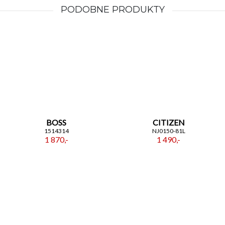
PODOBNE PRODUKTY
BOSS
CITIZEN
1514314
NJ0150-81L
1 870,-
1 490,-