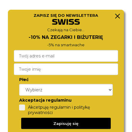
ZAPISZ SIĘ DO NEWSLETTERA
CITIZEN
CITIZEN
Czekają na Ciebie...
CB0010-88L
NJ0230-59L
-10% NA ZEGARKI I BIŻUTERIĘ
1 780,-
1 480,-
-5% na smartwache
Płeć
Akceptacja regulaminu
Akcetpuję regulamin i politykę
prywatności
ROAMER
ROAMER
718833 41 45 70
968988 47 45 20
Zapisuję się
1 370,-
1 980,-