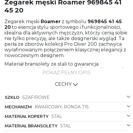
Zegarek męski Roamer 969845 41
45 20
Zegarek męski
Roamer
z symbolu
969845 41 45
20
to esencja stylu sportowego i funkcjonalności,
idealna dla aktywnych mężczyzn, którzy cenią sobie
nie tylko precyzję, ale także designerski wygląd. Ta
perła ze zbiorów kolekcji Pro Diver 200 zachwyca
wyrafinowanym połączeniem klasycznej elegancji z
nowoczesnym designem.
Materiał bransolety ze stali to gwarancja
wytrzymałości i trwałości, pozwalając nosić zegarek
POKAŻ PEŁNY OPIS
nawet w ekstremalnych warunkach bez obawy o
uszkodzenia. Koperta, wykonana również ze stali,
CECHY
utrzymana w granatowym i stalowym odcieniu,
dodaje zegarkowi eleganckiego charakteru.
SZKŁO
SZAFIROWE
Subtelny granatowy/niebieski kolor tarczy z
subtelnymi akcentami sprawia, że odczytanie czasu
MECHANIZM
KWARCOWY, RONDA 715
staje się przyjemnością. Kształt okrągłej koperty
MATERIAŁ KOPERTY
STAL
doskonale komponuje się z męskim nadgarstkiem,
dodając zegarkowi wyjątkowego uroku.
MATERIAŁ BRANSOLETY
STAL
Zegarek
Roamer
nie tylko prezentuje się