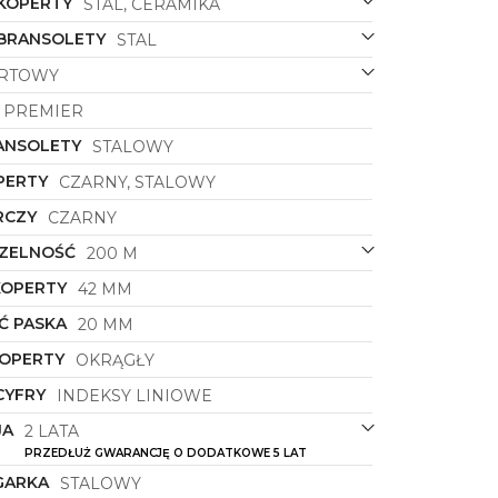
 KOPERTY
STAL, CERAMIKA
 BRANSOLETY
STAL
RTOWY
PREMIER
ANSOLETY
STALOWY
PERTY
CZARNY, STALOWY
RCZY
CZARNY
ZELNOŚĆ
200 M
KOPERTY
42 MM
Ć PASKA
20 MM
KOPERTY
OKRĄGŁY
CYFRY
INDEKSY LINIOWE
JA
2 LATA
PRZEDŁUŻ GWARANCJĘ O DODATKOWE 5 LAT
GARKA
STALOWY