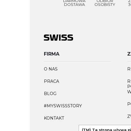
DARMOWA
ODBIÓR
Z
DOSTAWA
OSOBISTY
3
FIRMA
Z
O NAS
R
PRACA
R
P
W
BLOG
P
#MYSWISSSTORY
Z
KONTAKT
F
(TM) Ta strona używa p