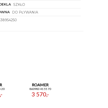
DEKLA
SZKŁO
ÓWNA
DO PŁYWANIA
338954250
R
ROAMER
5 20
860983 41 55 70
-
3 570,-