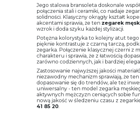
Jego stalowa bransoleta doskonale wspó
połączenia stali i ceramiki, co nadaje ze
solidności. Klasyczny okrągły kształt ko
akcentami sprawia, że ten
zegarek męsk
wzrok i doda szyku każdej stylizacji.
Potężna kolorystyka to kolejny atut tego
pięknie kontrastuje z czarną tarczą, pod
zegarka. Połączenie klasycznej czerni z
charakteru i sprawia, że z łatwością dopasu
zarówno codziennych, jak i bardziej eleg
Zastosowanie najwyższej jakości materiał
niezawodny mechanizm sprawiają, że te
dopasowanie się do trendów, ale też inwes
uniwersalny - ten model zegarka męski
aktywnych mężczyzn ceniących sobie funkc
nową jakość w śledzeniu czasu z zegar
41 85 20
.