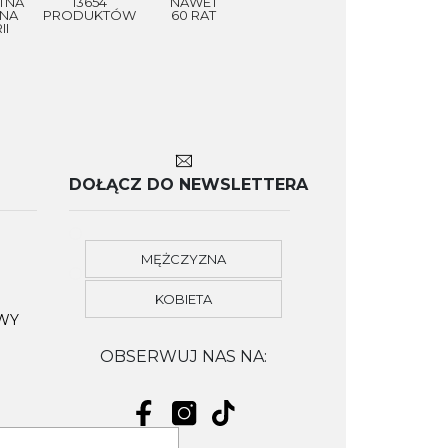
TNA
13654
NAWET
NA
PRODUKTÓW
60 RAT
II
DOŁĄCZ DO NEWSLETTERA
MĘŻCZYZNA
KOBIETA
OWY
OBSERWUJ NAS NA: