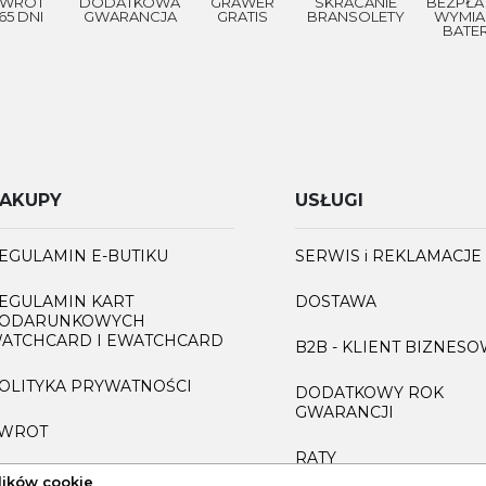
WROT
DODATKOWA
GRAWER
SKRACANIE
BEZPŁA
65 DNI
GWARANCJA
GRATIS
BRANSOLETY
WYMIA
BATER
AKUPY
USŁUGI
EGULAMIN E-BUTIKU
SERWIS i REKLAMACJE
EGULAMIN KART
DOSTAWA
ODARUNKOWYCH
ATCHCARD I EWATCHCARD
B2B - KLIENT BIZNES
OLITYKA PRYWATNOŚCI
DODATKOWY ROK
GWARANCJI
WROT
RATY
AQ
lików cookie