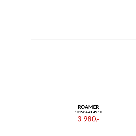
ROAMER
101984 41 45 10
3 980,-