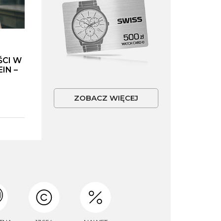
ŚCI W
IN –
ZOBACZ WIĘCEJ