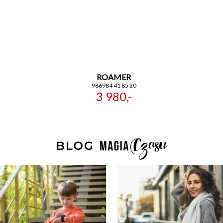
ROAMER
986984 41 85 20
3 980,-