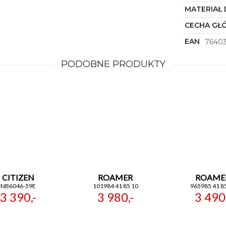
MATERIAŁ 
CECHA GŁ
EAN
7640
PODOBNE PRODUKTY
CITIZEN
ROAMER
ROAME
NB6046-59E
101984 41 85 10
965985 41 8
3 390,-
3 980,-
3 490,