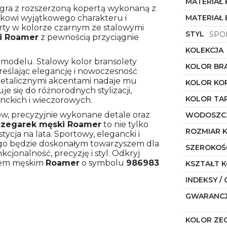
MATERIAŁ
łgra z rozszerzoną kopertą wykonaną z
garkowi wyjątkowego charakteru i
MATERIAŁ
perty w kolorze czarnym ze stalowymi
STYL
SPO
i
Roamer
z pewnością przyciągnie
KOLEKCJA
 modelu. Stalowy kolor bransolety
KOLOR BR
kreślając elegancję i nowoczesność
 metalicznymi akcentami nadaje mu
KOLOR KO
je się do różnorodnych stylizacji,
KOLOR TA
anckich i wieczorowych.
ów, precyzyjnie wykonane detale oraz
WODOSZC
n
zegarek męski
Roamer
to nie tylko
ROZMIAR 
tycja na lata. Sportowy, elegancki i
ego będzie doskonałym towarzyszem dla
SZEROKOŚ
jonalność, precyzję i styl. Odkryj
kiem męskim
Roamer
o symbolu
986983
KSZTAŁT 
INDEKSY / 
GWARANC
KOLOR ZE