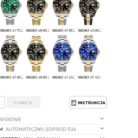
986983 41 75 20
986983 48 85 20
986983 47 85 20
986983 45 85 20
986983 47 85 21
986983 48 85 21
986983 41 45 21
986983 47 45 20
FUNKCJE
INSTRUKCJA
AFIROWE
M
AUTOMATYCZNY, SOPROD P24