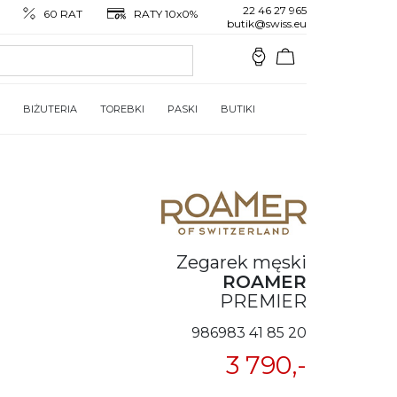
22 46 27 965
60 RAT
RATY 10x0%
butik@swiss.eu
BIŻUTERIA
TOREBKI
PASKI
BUTIKI
Zegarek męski
ROAMER
PREMIER
986983 41 85 20
3 790,-