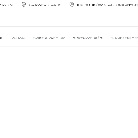
65 DNI
GRAWER GRATIS
100 BUTIKÓW STACJONARNYCH
KI
RODZAJ
SWISS & PREMIUM
% WYPRZEDAŻ %
♡ PREZENTY ♡