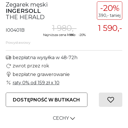
Zegarek męski
-20%
INGERSOLL
390,- taniej
THE HERALD
1 980,-
1 590,-
I00401B
Najniższa cena
1 980,-
-20%
Powystawowy
bezpłatna wysyłka w 48-72h
zwrot przez rok
bezpłatne grawerowanie
raty 0% od
159 zł
x 10
DOSTĘPNOŚĆ W BUTIKACH
CECHY