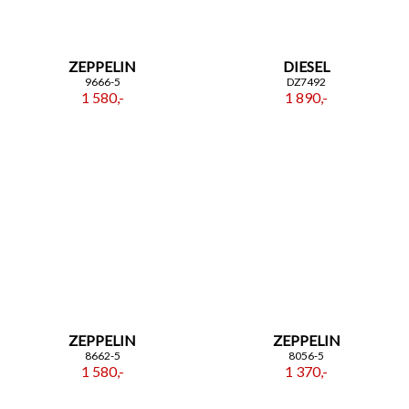
ZEPPELIN
DIESEL
9666-5
DZ7492
1 580,-
1 890,-
ZEPPELIN
ZEPPELIN
8662-5
8056-5
1 580,-
1 370,-