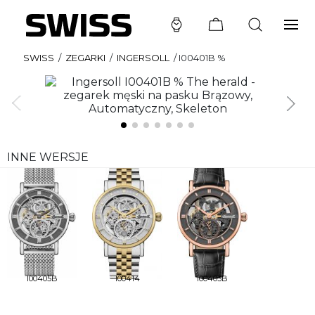
SWISS
/
ZEGARKI
/
INGERSOLL
/
I00401B %
INNE WERSJE
I00405B
I00414
I00403B