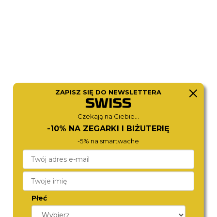
ZAPISZ SIĘ DO NEWSLETTERA
ZEPPELIN
ZEPPELIN
Czekają na Ciebie...
9670-5
9668-5
1 580,-
1 580,-
-10% NA ZEGARKI I BIŻUTERIĘ
-5% na smartwache
Płeć