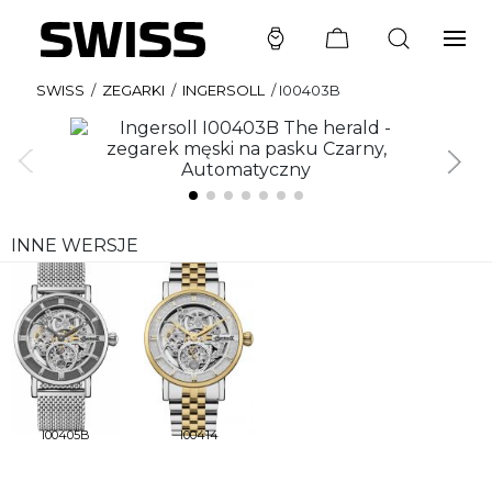
SWISS
/
ZEGARKI
/
INGERSOLL
/
I00403B
INNE WERSJE
I00405B
I00414