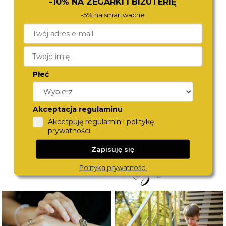
-10% NA ZEGARKI I BIŻUTERIĘ
-5% na smartwache
Płeć
DIESEL
ROAMER
DZ7313
513821 48 85 05
1 890,-
1 980,-
Akceptacja regulaminu
Akcetpuję regulamin i politykę
prywatności
Zapisuję się
Polityka prywatności