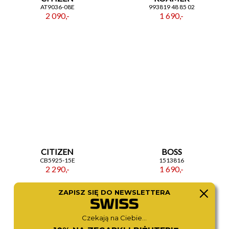
AT9036-08E
993819 48 85 02
2 090,-
1 690,-
CITIZEN
BOSS
CB5925-15E
1513816
2 290,-
1 690,-
ZAPISZ SIĘ DO NEWSLETTERA
Czekają na Ciebie...