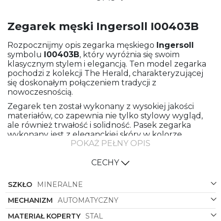
Zegarek męski Ingersoll I00403B
Rozpocznijmy opis zegarka męskiego
Ingersoll
symbolu
I00403B
, który wyróżnia się swoim
klasycznym stylem i elegancją. Ten model zegarka
pochodzi z kolekcji The Herald, charakteryzującej
się doskonałym połączeniem tradycji z
nowoczesnością.
Zegarek ten został wykonany z wysokiej jakości
materiałów, co zapewnia nie tylko stylowy wygląd,
ale również trwałość i solidność. Pasek zegarka
wykonany jest z eleganckiej skóry w kolorze
POKAŻ PEŁNY OPIS
czarnym, co doskonale komponuje się z różowym
złotem, z którego wykonana jest koperta. Klasyczny,
okrągły kształt koperty nadaje zegarkowi
CECHY
ponadczasowy charakter, sprawiając, że będzie on
idealnym dodatkiem zarówno do eleganckich, jak i
SZKŁO
MINERALNE
casualowych stylizacji.
MECHANIZM
AUTOMATYCZNY
Czarna tarcza z delikatnymi złotymi detalami
doskonale podkreśla elegancję tego zegarka. Złote
MATERIAŁ KOPERTY
STAL