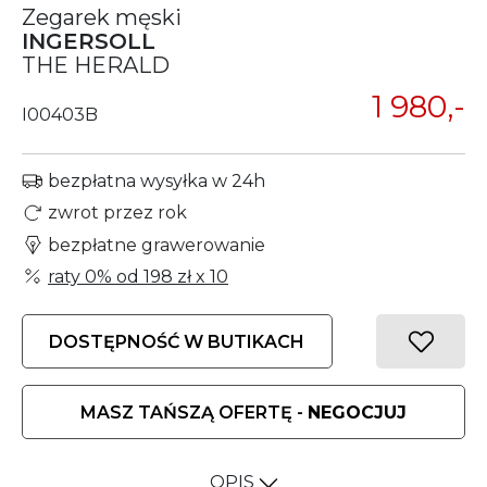
Zegarek męski
INGERSOLL
THE HERALD
1 980,-
I00403B
bezpłatna wysyłka w 24h
zwrot przez rok
bezpłatne grawerowanie
raty 0% od
198 zł
x 10
DOSTĘPNOŚĆ W BUTIKACH
MASZ TAŃSZĄ OFERTĘ -
NEGOCJUJ
OPIS