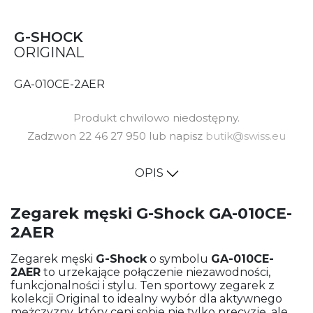
G-SHOCK
ORIGINAL
GA-010CE-2AER
Produkt chwilowo niedostępny.
Zadzwon 22 46 27 950 lub napisz
butik@swiss.eu
OPIS
Zegarek męski G-Shock GA-010CE-
2AER
Zegarek męski
G-Shock
o symbolu
GA-010CE-
2AER
to urzekające połączenie niezawodności,
funkcjonalności i stylu. Ten sportowy zegarek z
kolekcji Original to idealny wybór dla aktywnego
mężczyzny, który ceni sobie nie tylko precyzję, ale