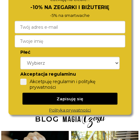
-10% NA ZEGARKI I BIŻUTERIĘ
-5% na smartwache
Płeć
BERING
LEE COOPER
18640-568
LC08318.270
490,-
480,-
Akceptacja regulaminu
Akcetpuję regulamin i politykę
prywatności
Zapisuję się
Polityka prywatności