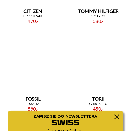
CITIZEN
TOMMY HILFIGER
BI5110-54X
1710672
470,-
580,-
FOSSIL
TORII
FS6137
G38GM.FG
590,-
450,-
ZAPISZ SIĘ DO NEWSLETTERA
Czekają na Ciebie...