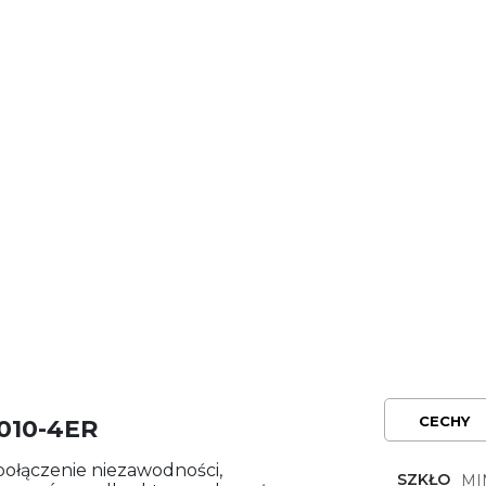
CECHY
010-4ER
połączenie niezawodności,
SZKŁO
MI