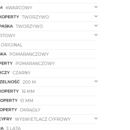
M
KWARCOWY
 KOPERTY
TWORZYWO
PASKA
TWORZYWO
RTOWY
ORIGINAL
SKA
POMARAŃCZOWY
PERTY
POMARAŃCZOWY
RCZY
CZARNY
ZELNOŚĆ
200 M
KOPERTY
16 MM
KOPERTY
51 MM
KOPERTY
OKRĄGŁY
CYFRY
WYŚWIETLACZ CYFROWY
JA
3 LATA