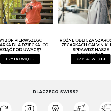
WYBÓR PIERWSZEGO
RÓŻNE OBLICZA SZARO
ARKA DLA DZIECKA. CO
ZEGARKACH CALVIN KLE
WZIĄĆ POD UWAGĘ?
SPRAWDŹ NASZE
PROPOZYCJE
CZYTAJ WIĘCEJ
CZYTAJ WIĘCEJ
DLACZEGO SWISS?