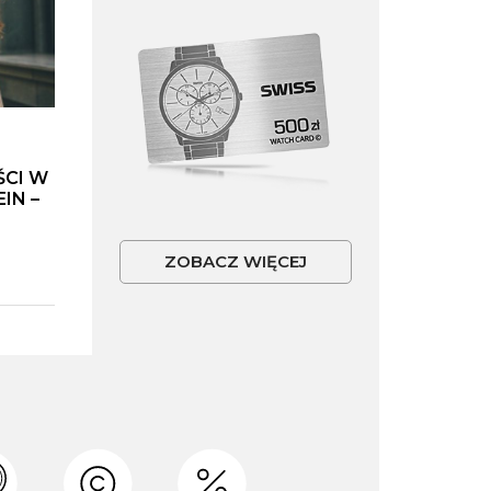
ŚCI W
IN –
ZOBACZ WIĘCEJ