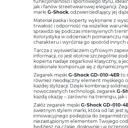
funkcjonalności i sportowego stylu, ide
jak i fanów streetwearowej elegancji. Zeg
marki
G-Shock
, odzwierciedlający jej dąż
Materiał paska i koperty wykonane z wys
trwałość i odporność na wszelkie warunki
sprawdzi się podczas intensywnych tren
Kolorystyka w odcieniach pomarańczu n
charakteru i wyróżnia go spośród innych 
Tarcza z wyświetlaczem cyfrowym zapewn
informacji, co jest istotne szczególnie p
koperta nadaje zegarkowi klasyczny, a j
doskonale komponuje się z dynamiczny
Zegarek męski
G-Shock
GD-010-4ER
to 
również nieodłączny element męskiego out
każdej stylizacji. Dzięki kombinacji solidn
nowoczesnych technologii, zegarek
G-S
każdą okazję – zarówno na treningu, jak 
Załóż zegarek męski
G-Shock
GD-010-4
świetnym stylem marki, która od lat jest 
innowacyjnego podejścia do zegarmistrzo
niezastąpionym elementem Twojego codzi
będziesz na czasie, dosłownie i w przenośn