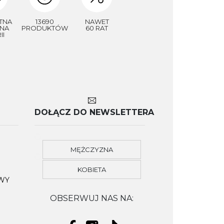
TNA
13690
NAWET
NA
PRODUKTÓW
60 RAT
II
DOŁĄCZ DO NEWSLETTERA
MĘŻCZYZNA
KOBIETA
OWY
OBSERWUJ NAS NA: