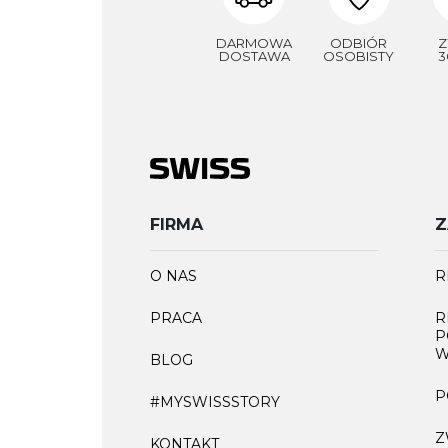
DARMOWA
ODBIÓR
Z
DOSTAWA
OSOBISTY
3
FIRMA
Z
O NAS
R
PRACA
R
P
W
BLOG
P
#MYSWISSSTORY
Z
KONTAKT