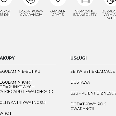
WROT
DODATKOWA
GRAWER
SKRACANIE
BEZPŁA
65 DNI
GWARANCJA
GRATIS
BRANSOLETY
WYMIA
BATER
AKUPY
USŁUGI
EGULAMIN E-BUTIKU
SERWIS i REKLAMACJE
EGULAMIN KART
DOSTAWA
ODARUNKOWYCH
ATCHCARD I EWATCHCARD
B2B - KLIENT BIZNES
OLITYKA PRYWATNOŚCI
DODATKOWY ROK
GWARANCJI
WROT