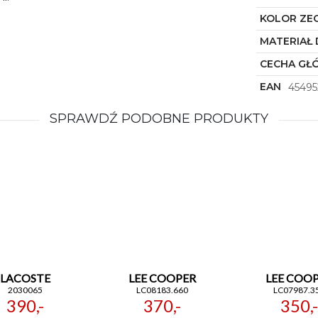
KOLOR ZE
MATERIAŁ 
CECHA GŁ
EAN
45495
SPRAWDŹ PODOBNE PRODUKTY
LACOSTE
LEE COOPER
LEE COO
2030065
LC08183.660
LC07987.3
390,-
370,-
350,-