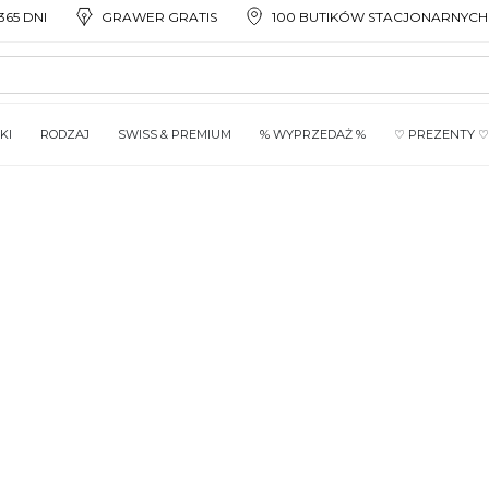
65 DNI
GRAWER GRATIS
100 BUTIKÓW STACJONARNYCH
KI
RODZAJ
SWISS & PREMIUM
% WYPRZEDAŻ %
♡ PREZENTY ♡