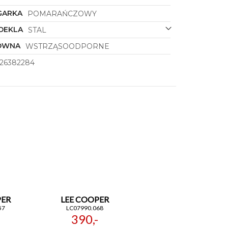
GARKA
POMARAŃCZOWY
DEKLA
STAL
ÓWNA
WSTRZĄSOODPORNE
26382284
PER
LEE COOPER
57
LC07990.068
390,-