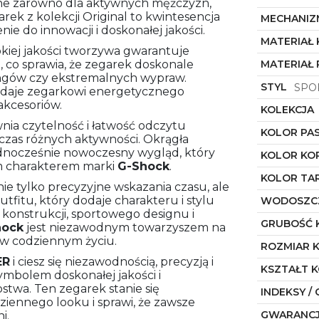
alne zarówno dla aktywnych mężczyzn,
arek z kolekcji Original to kwintesencja
MECHANIZ
enie do innowacji i doskonałej jakości.
MATERIAŁ
okiej jakości tworzywa gwarantuje
, co sprawia, że zegarek doskonale
MATERIAŁ 
ingów czy ekstremalnych wypraw.
STYL
SPO
adaje zegarkowi energetycznego
akcesoriów.
KOLEKCJA
ia czytelność i łatwość odczytu
KOLOR PA
odczas różnych aktywności. Okrągła
ednocześnie nowoczesny wygląd, który
KOLOR KO
m charakterem marki
G-Shock
.
KOLOR TA
nie tylko precyzyjne wskazania czasu, ale
fitu, który dodaje charakteru i stylu
WODOSZC
ej konstrukcji, sportowego designu i
GRUBOŚĆ 
hock
jest niezawodnym towarzyszem na
i w codziennym życiu.
ROZMIAR 
ER
i ciesz się niezawodnością, precyzją i
KSZTAŁT 
symbolem doskonałej jakości i
stwa. Ten zegarek stanie się
INDEKSY / 
ennego looku i sprawi, że zawsze
GWARANC
i.