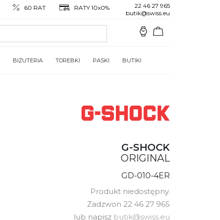
22 46 27 965
60 RAT
RATY 10x0%
butik@swiss.eu
BIŻUTERIA
TOREBKI
PASKI
BUTIKI
G-SHOCK
ORIGINAL
GD-010-4ER
Produkt niedostępny.
Zadzwon 22 46 27 965
lub napisz
butik@swiss.eu