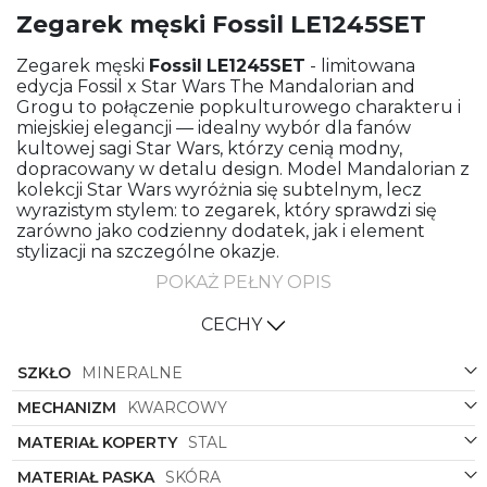
Zegarek męski Fossil LE1245SET
Zegarek męski
Fossil
LE1245SET
- limitowana
edycja Fossil x Star Wars The Mandalorian and
Grogu to połączenie popkulturowego charakteru i
miejskiej elegancji — idealny wybór dla fanów
kultowej sagi Star Wars, którzy cenią modny,
dopracowany w detalu design. Model Mandalorian z
kolekcji Star Wars wyróżnia się subtelnym, lecz
wyrazistym stylem: to zegarek, który sprawdzi się
zarówno jako codzienny dodatek, jak i element
stylizacji na szczególne okazje.
POKAŻ PEŁNY OPIS
Koperta wykonana ze stali nierdzewnej w stalowym
odcieniu tworzy solidną, trwałą bazę dla całej
kompozycji. Okrągły kształt koperty to klasyka w
CECHY
nowoczesnym wydaniu — ergonomiczny profil leży
wygodnie na nadgarstku, a szczotkowane i
SZKŁO
MINERALNE
polerowane wykończenia podkreślają lekko surowy,
ale elegancki charakter zegarka. Grafitowa tarcza
MECHANIZM
KWARCOWY
stanowi głębokie tło dla indeksów i wskazówek; jej
MATERIAŁ KOPERTY
STAL
matowa faktura dodaje głębi, a jednocześnie
minimalizuje odbicia, co poprawia czytelność w
MATERIAŁ PASKA
SKÓRA