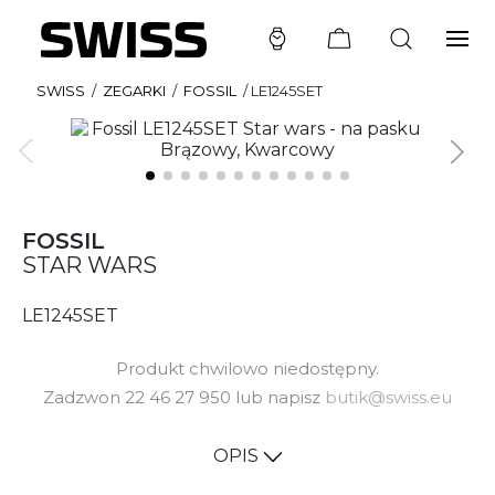
SWISS
/
ZEGARKI
/
FOSSIL
/
LE1245SET
FOSSIL
STAR WARS
LE1245SET
Produkt chwilowo niedostępny.
Zadzwon 22 46 27 950 lub napisz
butik@swiss.eu
OPIS