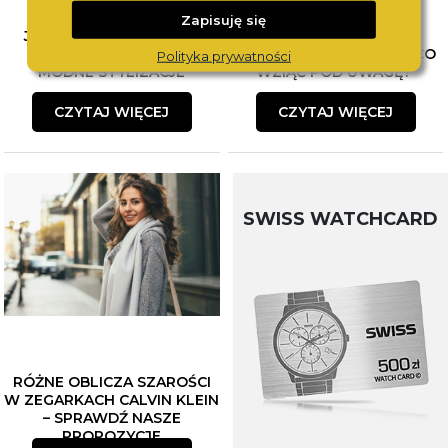
Zapisuję się
JAK ŁĄCZYĆ BIŻUTERIĘ?
WYBÓR PIERWSZEGO
POZNAJ SPOSOBY NA
ZEGARKA DLA DZIECKA. CO
Polityka prywatności
MODNE STYLIZACJE
WZIĄĆ POD UWAGĘ?
CZYTAJ WIĘCEJ
CZYTAJ WIĘCEJ
SWISS WATCHCARD
RÓŻNE OBLICZA SZAROŚCI
W ZEGARKACH CALVIN KLEIN
– SPRAWDŹ NASZE
PROPOZYCJE