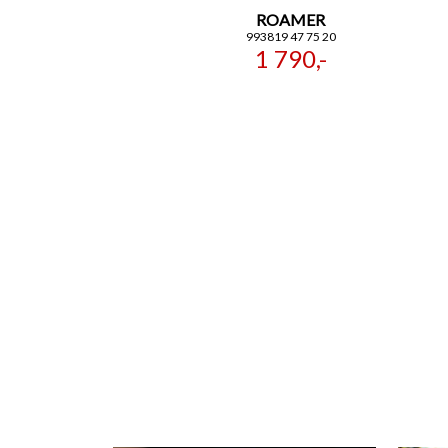
ROAMER
993819 47 75 20
1 790,-