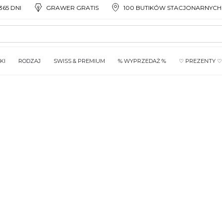
65 DNI
GRAWER GRATIS
100 BUTIKÓW STACJONARNYCH
KI
RODZAJ
SWISS & PREMIUM
% WYPRZEDAŻ %
♡ PREZENTY ♡