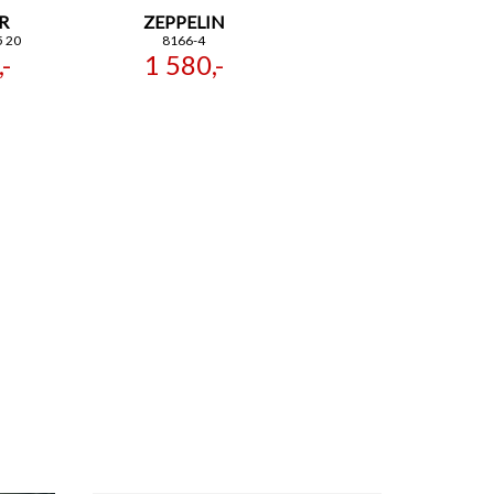
R
ZEPPELIN
5 20
8166-4
-
1 580,-