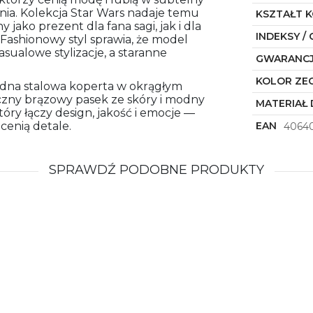
ia. Kolekcja Star Wars nadaje temu
KSZTAŁT 
ako prezent dla fana sagi, jak i dla
INDEKSY / 
Fashionowy styl sprawia, że model
asualowe stylizacje, a staranne
GWARANC
KOLOR ZE
idna stalowa koperta w okrągłym
syczny brązowy pasek ze skóry i modny
MATERIAŁ 
tóry łączy design, jakość i emocje —
cenią detale.
EAN
4064
SPRAWDŹ PODOBNE PRODUKTY