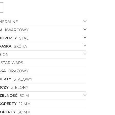
NERALNE
M
KWARCOWY
 KOPERTY
STAL
PASKA
SKÓRA
HION
STAR WARS
SKA
BRĄZOWY
PERTY
STALOWY
RCZY
ZIELONY
ZELNOŚĆ
50 M
KOPERTY
12 MM
KOPERTY
38 MM