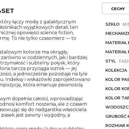
CECHY
4SET
 który łączy modę z galaktycznym
SZKŁO
MI
łośnikach wyjątkowych detali, ten
nicznej opowieści science fiction,
MECHANIZ
mę. To nie tylko czasomierz — to
MATERIAŁ
stalowym kolorze ma okrągły,
MATERIAŁ 
 zarówno w codziennych, jak i bardziej
STYL
FAS
trzymałość i subtelny połysk, który
elona tarcza przyciąga wzrok — jej
KOLEKCJA
ości, a jednocześnie pozostaje na tyle
u. Indeksy i wskazówki zaprojektowano
KOLOR PA
 kompozycję, która emanuje pewnością
KOLOR KO
KOLOR TA
owym dopełnia całości, wprowadzając
 podnosi komfort noszenia, ale z czasem
WODOSZC
owując się do nadgarstka właściciela.
 pasek jest pewny i wygodny, a
GRUBOŚĆ 
ROZMIAR 
którzy cenią modę i lubią w subtelny