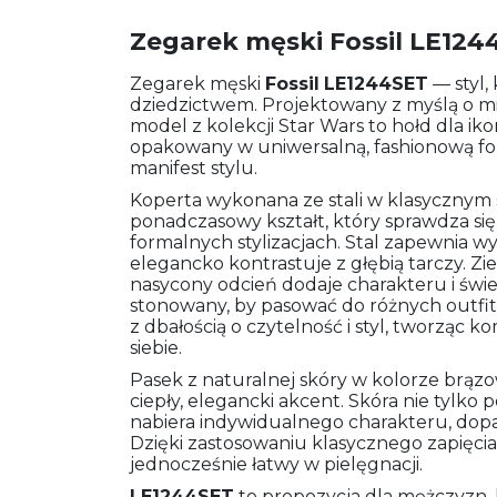
Zegarek męski Fossil LE124
Zegarek męski
Fossil
LE1244SET
— styl,
dziedzictwem. Projektowany z myślą o mi
model z kolekcji Star Wars to hołd dla iko
opakowany w uniwersalną, fashionową for
manifest stylu.
Koperta wykonana ze stali w klasycznym 
ponadczasowy kształt, który sprawdza się
formalnych stylizacjach. Stal zapewnia wy
elegancko kontrastuje z głębią tarczy. Zi
nasycony odcień dodaje charakteru i śwież
stonowany, by pasować do różnych outfit
z dbałością o czytelność i styl, tworząc
siebie.
Pasek z naturalnej skóry w kolorze brąz
ciepły, elegancki akcent. Skóra nie tylko
nabiera indywidualnego charakteru, dopas
Dzięki zastosowaniu klasycznego zapięcia
jednocześnie łatwy w pielęgnacji.
LE1244SET
to propozycja dla mężczyzn, 