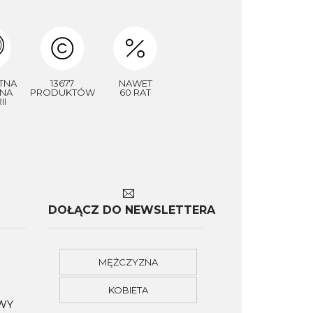
TNA
13677
NAWET
NA
PRODUKTÓW
60 RAT
II
DOŁĄCZ DO NEWSLETTERA
MĘŻCZYZNA
KOBIETA
OWY