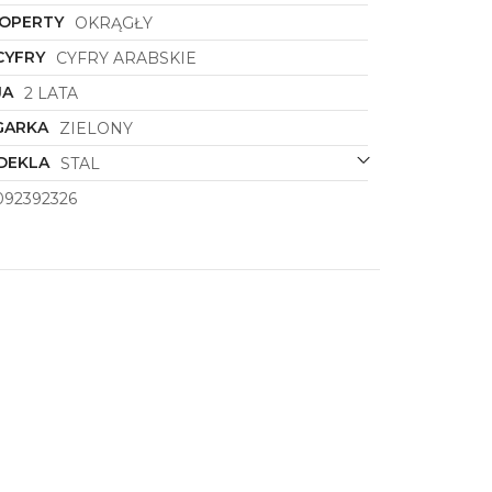
KOPERTY
OKRĄGŁY
CYFRY
CYFRY ARABSKIE
JA
2 LATA
GARKA
ZIELONY
DEKLA
STAL
092392326