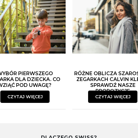
WYBÓR PIERWSZEGO
RÓŻNE OBLICZA SZARO
ARKA DLA DZIECKA. CO
ZEGARKACH CALVIN KLE
WZIĄĆ POD UWAGĘ?
SPRAWDŹ NASZE
PROPOZYCJE
CZYTAJ WIĘCEJ
CZYTAJ WIĘCEJ
DLACZEGO SWISS?