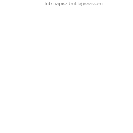
lub napisz
butik@swiss.eu