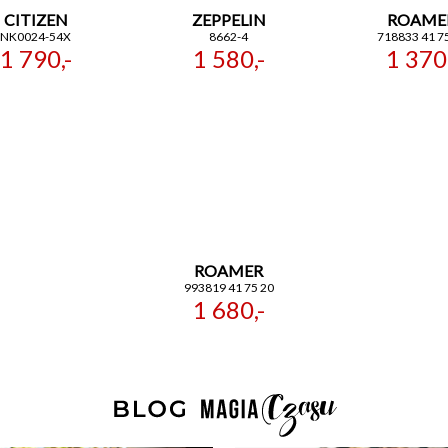
CITIZEN
ZEPPELIN
ROAME
NK0024-54X
8662-4
718833 41 7
1 790,-
1 580,-
1 370,
ROAMER
993819 41 75 20
1 680,-