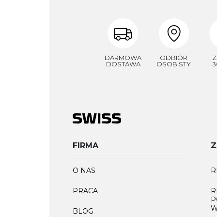
DARMOWA
ODBIÓR
Z
DOSTAWA
OSOBISTY
3
FIRMA
Z
O NAS
R
PRACA
R
P
W
BLOG