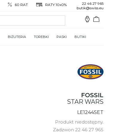
22 46 27 965
60 RAT
RATY 10x0%
butik@swiss.eu
BIŻUTERIA
TOREBKI
PASKI
BUTIKI
FOSSIL
STAR WARS
LE1244SET
Produkt niedostępny.
Zadzwon 22 46 27 965