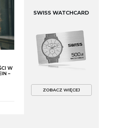
SWISS WATCHCARD
ŚCI W
IN –
ZOBACZ WIĘCEJ