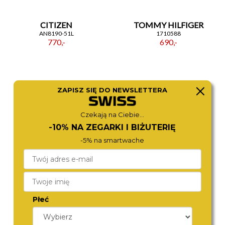
CITIZEN
TOMMY HILFIGER
AN8190-51L
1710588
770,-
690,-
ZAPISZ SIĘ DO NEWSLETTERA
Czekają na Ciebie...
-10% NA ZEGARKI I BIŻUTERIĘ
-5% na smartwache
CITIZEN
TOMMY HILFIGER
AN8201-57L
1792253
780,-
790,-
Płeć