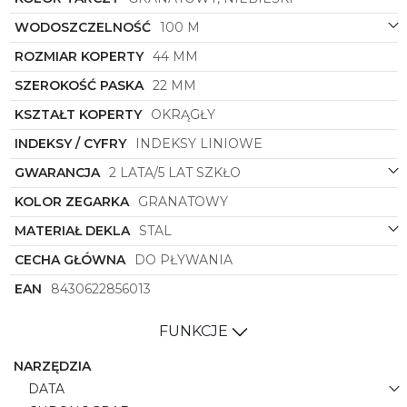
sportowego sznytu.
WODOSZCZELNOŚĆ
100 M
Dzięki zastosowaniu sprawdzonych rozwiązań
technologicznych i dbałości o każdy detal, zegarek
ROZMIAR KOPERTY
44 MM
ten jest nie tylko ładny, ale także funkcjonalny i
niezawodny. Jest idealnym wyborem dla mężczyzn
SZEROKOŚĆ PASKA
22 MM
ceniących sobie jakość, styl oraz ponadczasową
elegancję. Zegarek
KSZTAŁT KOPERTY
OKRĄGŁY
Festina
o symbolu
20742/1
to
niezwykłe połączenie klasyki i nowoczesności, które
INDEKSY / CYFRY
INDEKSY LINIOWE
z pewnością zachwyci każdego miłośnika zegarków.
GWARANCJA
2 LATA/5 LAT SZKŁO
KOLOR ZEGARKA
GRANATOWY
MATERIAŁ DEKLA
STAL
CECHA GŁÓWNA
DO PŁYWANIA
EAN
8430622856013
FUNKCJE
NARZĘDZIA
DATA