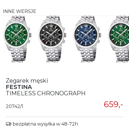
INNE WERSJE
20742/2
20742/3
20742/4
20742/5
Zegarek męski
FESTINA
TIMELESS CHRONOGRAPH
659,-
20742/1
bezpłatna wysyłka w 48-72h