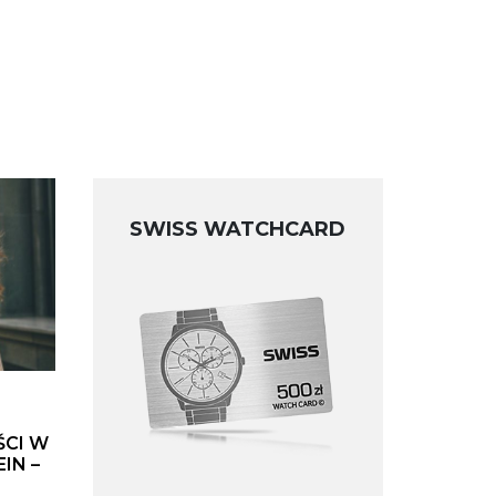
SWISS WATCHCARD
ŚCI W
IN –