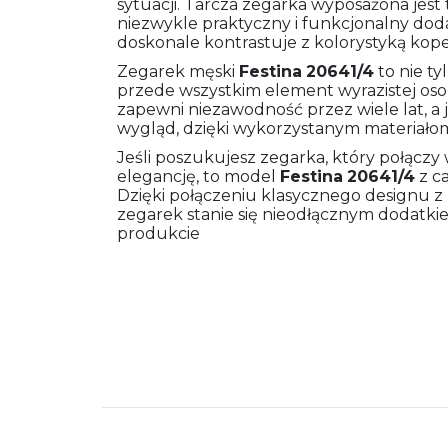
sytuacji. Tarcza zegarka wyposażona jest t
niezwykle praktyczny i funkcjonalny dod
doskonale kontrastuje z kolorystyką koper
Zegarek męski
Festina
20641/4
to nie ty
przede wszystkim element wyrazistej osob
zapewni niezawodność przez wiele lat, 
wygląd, dzięki wykorzystanym materiałom 
Jeśli poszukujesz zegarka, który połączy 
elegancję, to model
Festina
20641/4
z ca
Dzięki połączeniu klasycznego designu 
zegarek stanie się nieodłącznym dodatki
produkcie