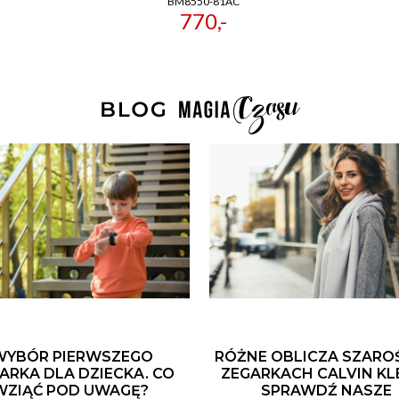
BM8550-81AC
770,-
WYBÓR PIERWSZEGO
RÓŻNE OBLICZA SZARO
ARKA DLA DZIECKA. CO
ZEGARKACH CALVIN KLE
WZIĄĆ POD UWAGĘ?
SPRAWDŹ NASZE