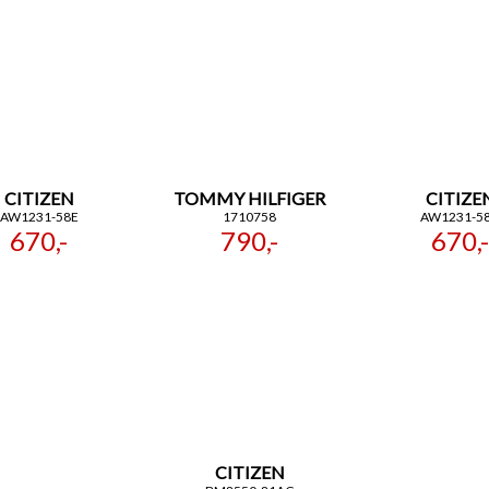
CITIZEN
TOMMY HILFIGER
CITIZE
AW1231-58E
1710758
AW1231-5
670,-
790,-
670,-
CITIZEN