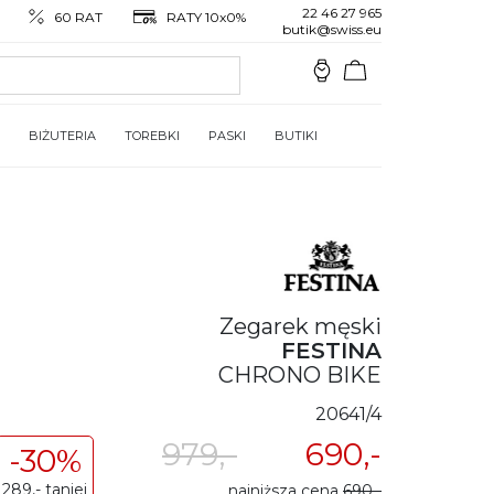
22 46 27 965
60 RAT
RATY 10x0%
butik@swiss.eu
BIŻUTERIA
TOREBKI
PASKI
BUTIKI
Zegarek męski
FESTINA
CHRONO BIKE
20641/4
979,-
690,-
-30%
289,- taniej
najniższa cena
690,-