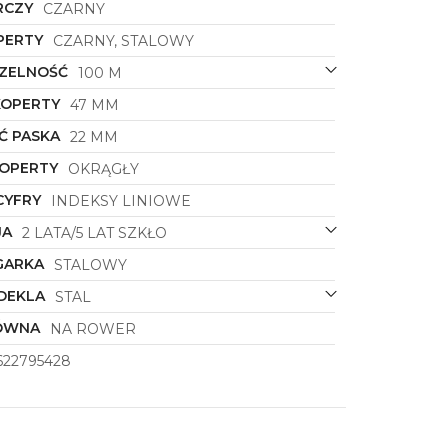
RCZY
CZARNY
PERTY
CZARNY, STALOWY
ZELNOŚĆ
100 M
KOPERTY
47 MM
Ć PASKA
22 MM
KOPERTY
OKRĄGŁY
CYFRY
INDEKSY LINIOWE
JA
2 LATA/5 LAT SZKŁO
GARKA
STALOWY
DEKLA
STAL
ÓWNA
NA ROWER
622795428