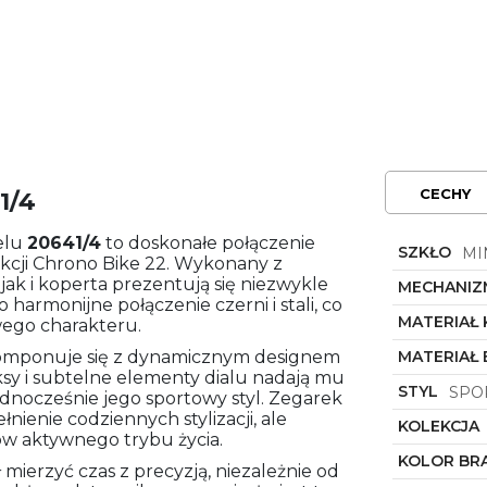
CECHY
1/4
elu
20641/4
to doskonałe połączenie
SZKŁO
MI
ekcji Chrono Bike 22. Wykonany z
, jak i koperta prezentują się niezwykle
MECHANIZ
harmonijne połączenie czerni i stali, co
MATERIAŁ
ego charakteru.
komponuje się z dynamicznym designem
MATERIAŁ
sy i subtelne elementy dialu nadają mu
STYL
SPO
dnocześnie jego sportowy styl. Zegarek
łnienie codziennych stylizacji, ale
KOLEKCJA
ów aktywnego trybu życia.
KOLOR BR
mierzyć czas z precyzją, niezależnie od