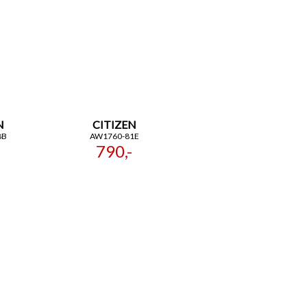
N
CITIZEN
8B
AW1760-81E
790,-