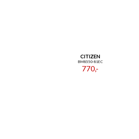
CITIZEN
BM8550-81EC
770,-