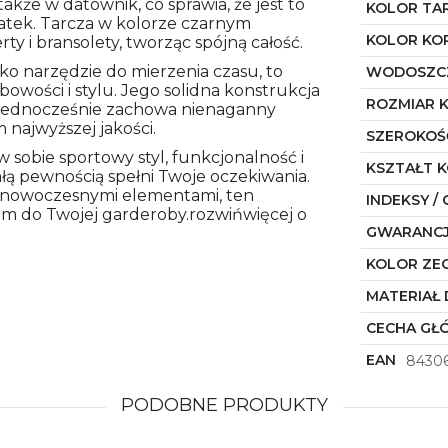
akże w datownik, co sprawia, że jest to
KOLOR TA
atek. Tarcza w kolorze czarnym
KOLOR KO
ty i bransolety, tworząc spójną całość.
lko narzędzie do mierzenia czasu, to
WODOSZC
owości i stylu. Jego solidna konstrukcja
ROZMIAR 
a jednocześnie zachowa nienaganny
najwyższej jakości.
SZEROKOŚ
w sobie sportowy styl, funkcjonalność i
KSZTAŁT 
łą pewnością spełni Twoje oczekiwania.
z nowoczesnymi elementami, ten
INDEKSY / 
em do Twojej garderoby.rozwińwięcej o
GWARANC
KOLOR ZE
MATERIAŁ 
CECHA GŁ
EAN
8430
PODOBNE PRODUKTY