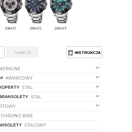
20641/1
20641/2
20641/3
FUNKCJE
INSTRUKCJA
NERALNE
M
KWARCOWY
 KOPERTY
STAL
 BRANSOLETY
STAL
RTOWY
CHRONO BIKE
ANSOLETY
STALOWY