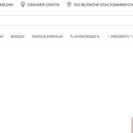
65 DNI
GRAWER GRATIS
100 BUTIKÓW STACJONARNYCH
KI
RODZAJ
SWISS & PREMIUM
% WYPRZEDAŻ %
♡ PREZENTY ♡