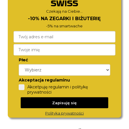
1 290,-
1 280,-
Czekają na Ciebie...
-10% NA ZEGARKI I BIŻUTERIĘ
-5% na smartwache
Płeć
DIESEL
CITIZEN
Akceptacja regulaminu
DZ4329
CA4720-52L
Akcetpuję regulamin i politykę
1 380,-
1 090,-
prywatności
Zapisuję się
Polityka prywatności