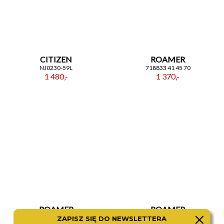
CITIZEN
ROAMER
NJ0230-59L
718833 41 45 70
1 480,-
1 370,-
ROAMER
ROAMER
971856 41 45 50
512833 41 45 20
ZAPISZ SIĘ DO NEWSLETTERA