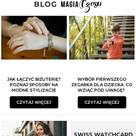
JAK ŁĄCZYĆ BIŻUTERIĘ?
WYBÓR PIERWSZEGO
POZNAJ SPOSOBY NA
ZEGARKA DLA DZIECKA. CO
MODNE STYLIZACJE
WZIĄĆ POD UWAGĘ?
CZYTAJ WIĘCEJ
CZYTAJ WIĘCEJ
SWISS WATCHCARD