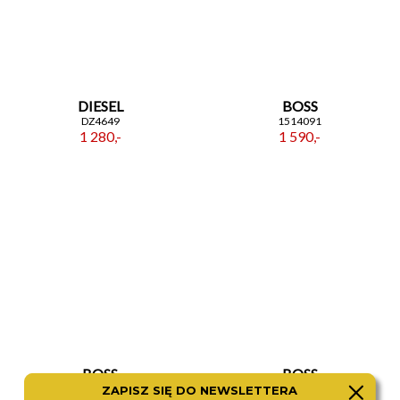
DIESEL
BOSS
DZ4649
1514091
1 280,-
1 590,-
BOSS
BOSS
1514141
1514289
ZAPISZ SIĘ DO NEWSLETTERA