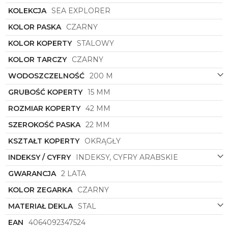
Okrągła forma koperty jest klasycznym,
KOLEKCJA
SEA EXPLORER
ponadczasowym rozwiązaniem, które sprawia, że
zegarek doskonale prezentuje się na każdym
KOLOR PASKA
CZARNY
nadgarstku. Ta wyrafinowana geometryczna
KOLOR KOPERTY
STALOWY
kompozycja dodaje elegancji i harmonii całej
konstrukcji, tworząc zegarek idealny nie tylko na co
KOLOR TARCZY
CZARNY
dzień, ale również na specjalne okazje.
WODOSZCZELNOŚĆ
200 M
Emporio Armani
AR60086
to nie tylko zegarek, to
symbol luksusu, prestiżu i nieśmiertelnego stylu.
GRUBOŚĆ KOPERTY
15 MM
Dzięki jego wyjątkowemu designowi i solidnemu
ROZMIAR KOPERTY
42 MM
wykonaniu, ten czasomierz stanie się nieodłącznym
elementem Twojej garderoby, podkreślając Twą
SZEROKOŚĆ PASKA
22 MM
wyrafinowaną estetykę i bezkompromisowy gust.
Pozwól sobie na luksus, który doskonale
KSZTAŁT KOPERTY
OKRĄGŁY
odzwierciedla wartość Twojego czasu - zegarek
INDEKSY / CYFRY
INDEKSY, CYFRY ARABSKIE
Emporio Armani
AR60086
.
GWARANCJA
2 LATA
KOLOR ZEGARKA
CZARNY
MATERIAŁ DEKLA
STAL
EAN
4064092347524