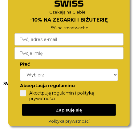
1 370,-
1 470,-
Czekają na Ciebie...
-10% NA ZEGARKI I BIŻUTERIĘ
-5% na smartwache
Płeć
SWISS MILITARY HANOWA
BOSS
Akceptacja regulaminu
SMWGN0001701
1513855
Akcetpuję regulamin i politykę
1 590,-
1 590,-
prywatności
Zapisuję się
Polityka prywatności