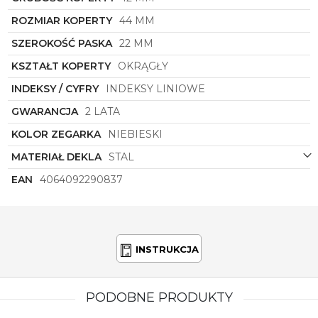
ekskluzywność.
Diesel
DZ2216
to doskonały wybór
dla osób, które nie boją się wyróżnić i stawiają na
ROZMIAR KOPERTY
44 MM
jakość oraz styl.
SZEROKOŚĆ PASKA
22 MM
KSZTAŁT KOPERTY
OKRĄGŁY
INDEKSY / CYFRY
INDEKSY LINIOWE
GWARANCJA
2 LATA
KOLOR ZEGARKA
NIEBIESKI
MATERIAŁ DEKLA
STAL
EAN
4064092290837
INSTRUKCJA
PODOBNE PRODUKTY