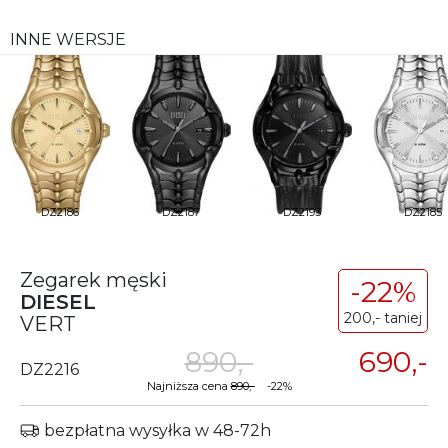
INNE WERSJE
DZ2186
DZ2187
DZ2193
DZ2185
Zegarek męski
-22%
DIESEL
200,- taniej
VERT
890,-
690,-
DZ2216
Najniższa cena
890,-
-22%
bezpłatna wysyłka w 48-72h