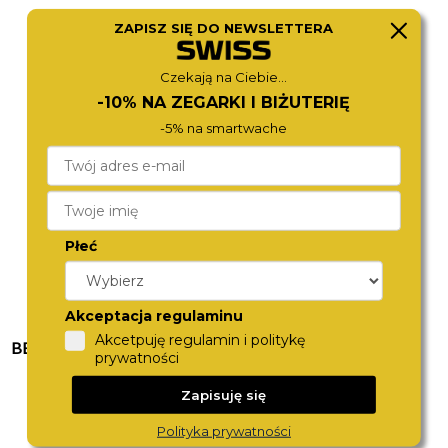
ZAPISZ SIĘ DO NEWSLETTERA
TOMMY HILFIGER
FESTINA
1710722
20560/3
Czekają na Ciebie...
790,-
799,-
-10% NA ZEGARKI I BIŻUTERIĘ
-5% na smartwache
Płeć
Akceptacja regulaminu
Akcetpuję regulamin i politykę
BEVERLY HILLS POLO CLUB
FESTINA
prywatności
BP3051X.300
20668/5
590,-
699,-
Zapisuję się
Polityka prywatności