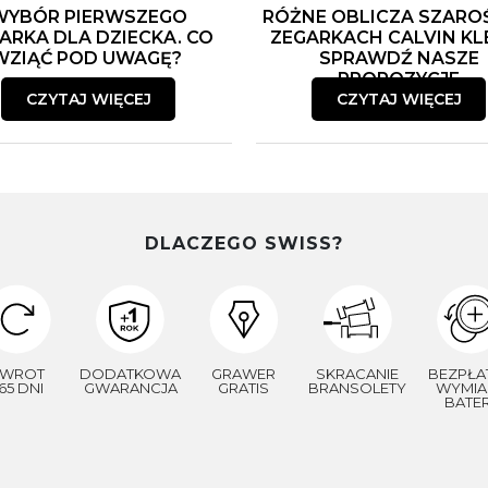
WYBÓR PIERWSZEGO
RÓŻNE OBLICZA SZARO
ARKA DLA DZIECKA. CO
ZEGARKACH CALVIN KLE
WZIĄĆ POD UWAGĘ?
SPRAWDŹ NASZE
PROPOZYCJE
CZYTAJ WIĘCEJ
CZYTAJ WIĘCEJ
DLACZEGO SWISS?
WROT
DODATKOWA
GRAWER
SKRACANIE
BEZPŁA
65 DNI
GWARANCJA
GRATIS
BRANSOLETY
WYMIA
BATER