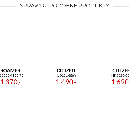
SPRAWDŹ PODOBNE PRODUKTY
ROAMER
CITIZEN
CITIZE
18833 41 55 70
NJ0151-88W
NK0020-5
1 370,-
1 490,-
1 690,