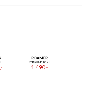
N
ROAMER
5E
968833 41 85 20
-
1 490,-