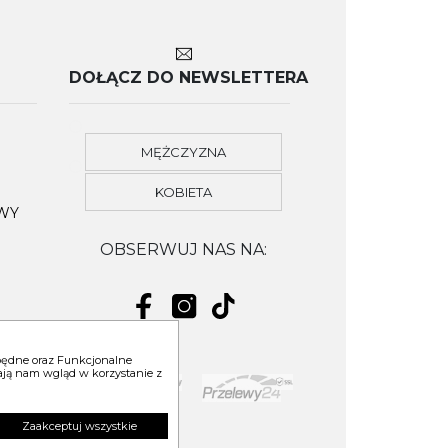
DOŁĄCZ DO NEWSLETTERA
MĘŻCZYZNA
KOBIETA
OWY
OBSERWUJ NAS NA:
zbędne oraz Funkcjonalne
niają nam wgląd w korzystanie z
YM
Zaakceptuj wszystkie