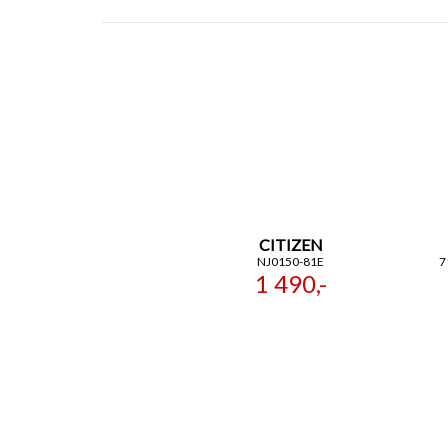
CITIZEN
NJ0150-81E
7
1 490,-