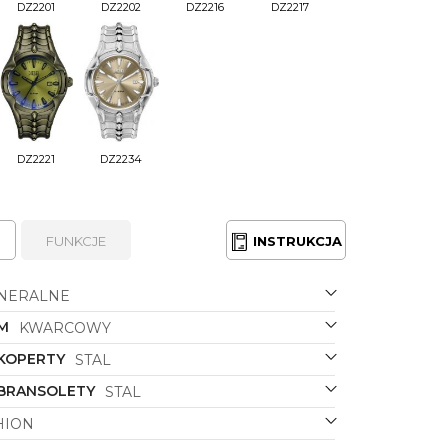
DZ2201
DZ2202
DZ2216
DZ2217
DZ2221
DZ2234
FUNKCJE
INSTRUKCJA
NERALNE
M
KWARCOWY
 KOPERTY
STAL
 BRANSOLETY
STAL
HION