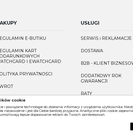
AKUPY
USŁUGI
EGULAMIN E-BUTIKU
SERWIS i REKLAMACJE
EGULAMIN KART
DOSTAWA
ODARUNKOWYCH
ATCHCARD I EWATCHCARD
B2B - KLIENT BIZNES
OLITYKA PRYWATNOŚCI
DODATKOWY ROK
GWARANCJI
WROT
RATY
AQ
lików cookie
GRAWEROWANIE
kie i powiązane technologie do zbierania informacji z urządzenia użytkownika. Nie
iała niezawodnie i jest dla Ciebie bardziej przyjazna. Analityczne pliki cookie zapew
 umożliwiają lepsze dopasowanie reklam do Twoich zainteresowań.
INFORMACJA O ZUŻYT
SPRZĘCIE