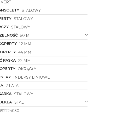
VERT
ANSOLETY
STALOWY
PERTY
STALOWY
RCZY
STALOWY
ZELNOŚĆ
50 M
KOPERTY
12 MM
KOPERTY
44 MM
Ć PASKA
22 MM
KOPERTY
OKRĄGŁY
CYFRY
INDEKSY LINIOWE
JA
2 LATA
GARKA
STALOWY
DEKLA
STAL
092224030