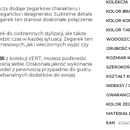
KOLEKCJA
arczy dodaje zegarkowi charakteru i
KOLOR BR
elegancko i designersko. Subtelne detale
egarek ten stanowi doskonałe połączenie
KOLOR KO
KOLOR TA
ek do codziennych stylizacji, ale także
edzić czas w każdej sytuacji. Zegarek ten
WODOSZC
nesowych, jak i wieczornych wyjść czy
GRUBOŚĆ 
ROZMIAR 
85
z kolekcji VERT, możesz podkreślić
ścią siebie. Doskonała jakość wykonania
SZEROKOŚ
 model z pewnością przypadnie do gustu
ebanalnych dodatków do swojej
KSZTAŁT 
INDEKSY / 
GWARANC
KOLOR ZE
MATERIAŁ 
EAN
4064