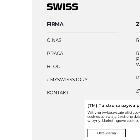
FIRMA
Z
O NAS
R
PRACA
R
P
W
BLOG
P
#MYSWISSSTORY
Z
KONTAKT
F
(TM) Ta strona używa p
Witryna wykorzystuje pliki coo
cookies sprawiają, że strona dz
witryny. Marketingowe cookies
Ustawienia