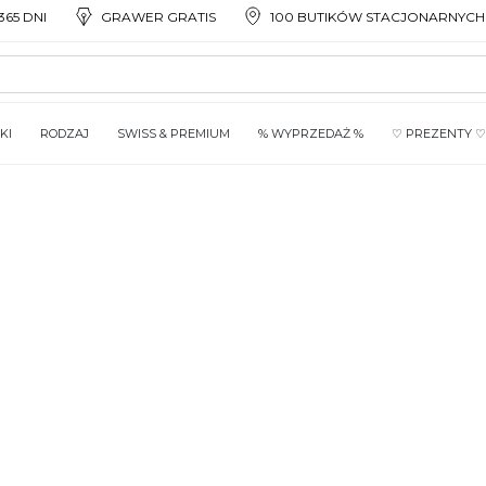
65 DNI
GRAWER GRATIS
100 BUTIKÓW STACJONARNYCH
KI
RODZAJ
SWISS & PREMIUM
% WYPRZEDAŻ %
♡ PREZENTY ♡