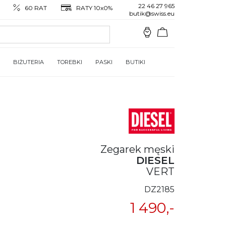
22 46 27 965
60 RAT
RATY 10x0%
butik@swiss.eu
BIŻUTERIA
TOREBKI
PASKI
BUTIKI
Zegarek męski
DIESEL
VERT
DZ2185
1 490,-