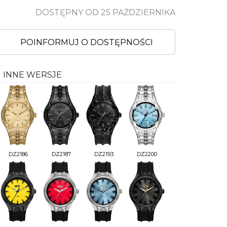
DOSTĘPNY OD 25 PAŹDZIERNIKA
POINFORMUJ O DOSTĘPNOŚCI
INNE WERSJE
DZ2186
DZ2187
DZ2193
DZ2200