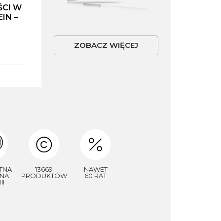
ŚCI W
IN –
ZOBACZ WIĘCEJ
TNA
13669
NAWET
NA
PRODUKTÓW
60 RAT
II