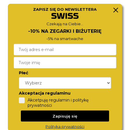
ZAPISZ SIĘ DO NEWSLETTERA
CITIZEN
ROAMER
NJ0230-59L
718833 41 45 70
Czekają na Ciebie...
1 480,-
1 370,-
-10% NA ZEGARKI I BIŻUTERIĘ
-5% na smartwache
Płeć
Akceptacja regulaminu
Akcetpuję regulamin i politykę
ROAMER
ROAMER
prywatności
971856 41 45 50
512833 41 45 20
1 290,-
1 280,-
Zapisuję się
Polityka prywatności