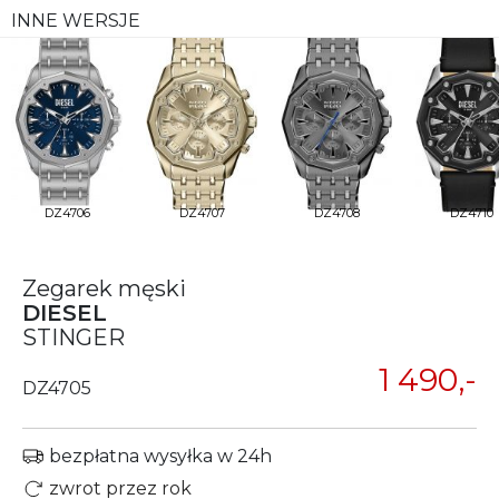
INNE WERSJE
DZ4706
DZ4707
DZ4708
DZ4710
Zegarek męski
DIESEL
STINGER
1 490,-
DZ4705
bezpłatna wysyłka w 24h
zwrot przez rok