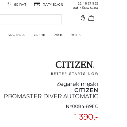
22 46 27 965
60 RAT
RATY 10x0%
butik@swiss.eu
BIŻUTERIA
TOREBKI
PASKI
BUTIKI
Zegarek męski
CITIZEN
PROMASTER DIVER AUTOMATIC
NY0084-89EC
1 390,-