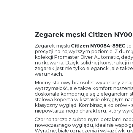
Zegarek męski Citizen NY0
Zegarek męski
Citizen
NY0084-89EC
to 
precyzji na najwyższym poziomie. Z dumą
kolekcji Promaster Diver Automatic, d
nurkowania. Dzięki solidnej konstrukcji i 
zegarek jest nie tylko elegancki, ale ta
warunkach.
Mocny, stalowy bransolet wykonany z najwy
wytrzymałość, ale także komfort noszenia 
doskonale komponuje się z eleganckim s
stalowa koperta w kształcie okrągłym n
klasyczny wygląd. Kombinacja kolorów - 
niepowtarzalnego charakteru, który wyr
Czarna tarcza z subtelnymi detalami nad
nowoczesnego wyglądu, idealnie współgraj
Wyraźne, białe oznaczenia i wskazówki u