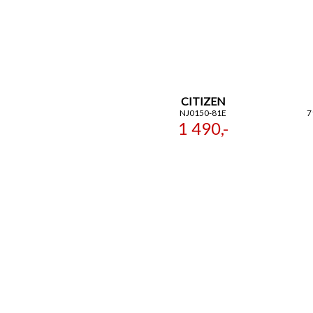
CITIZEN
NJ0150-81E
7
1 490,-