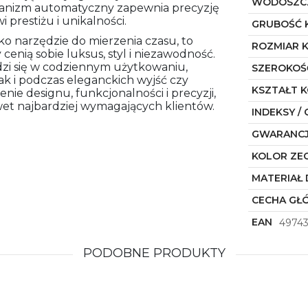
WODOSZC
nizm automatyczny zapewnia precyzję
prestiżu i unikalności.
GRUBOŚĆ 
lko narzędzie do mierzenia czasu, to
ROZMIAR 
cenią sobie luksus, styl i niezawodność.
dzi się w codziennym użytkowaniu,
SZEROKOŚ
ak i podczas eleganckich wyjść czy
KSZTAŁT 
ie designu, funkcjonalności i precyzji,
wet najbardziej wymagających klientów.
INDEKSY / 
GWARANC
KOLOR ZE
MATERIAŁ 
CECHA GŁ
EAN
4974
PODOBNE PRODUKTY