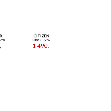
R
CITIZEN
5 20
NJ0151-88W
-
1 490,-