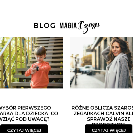
WYBÓR PIERWSZEGO
RÓŻNE OBLICZA SZARO
ARKA DLA DZIECKA. CO
ZEGARKACH CALVIN KLE
WZIĄĆ POD UWAGĘ?
SPRAWDŹ NASZE
PROPOZYCJE
CZYTAJ WIĘCEJ
CZYTAJ WIĘCEJ