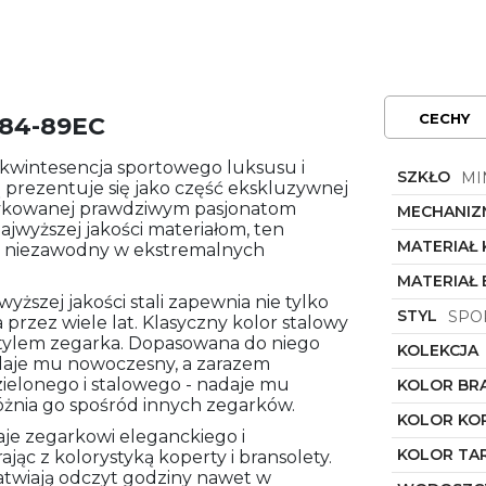
CECHY
084-89EC
kwintesencja sportowego luksusu i
SZKŁO
MI
 prezentuje się jako część ekskluzywnej
edykowanej prawdziwym pasjonatom
MECHANIZ
najwyższej jakości materiałom, ten
MATERIAŁ
kże niezawodny w ekstremalnych
MATERIAŁ
ższej jakości stali zapewnia nie tylko
STYL
SPO
przez wiele lat. Klasyczny kolor stalowy
tylem zegarka. Dopasowana do niego
KOLEKCJA
adaje mu nowoczesny, a zarazem
zielonego i stalowego - nadaje mu
KOLOR BR
óżnia go spośród innych zegarków.
KOLOR KO
aje zegarkowi eleganckiego i
KOLOR TA
ąc z kolorystyką koperty i bransolety.
łatwiają odczyt godziny nawet w