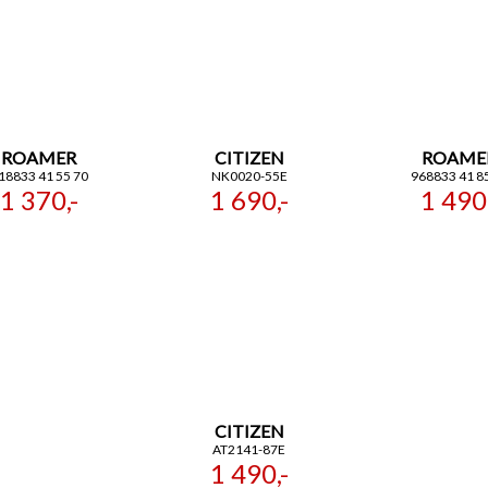
ROAMER
CITIZEN
ROAME
18833 41 55 70
NK0020-55E
968833 41 8
1 370,-
1 690,-
1 490,
CITIZEN
AT2141-87E
1 490,-