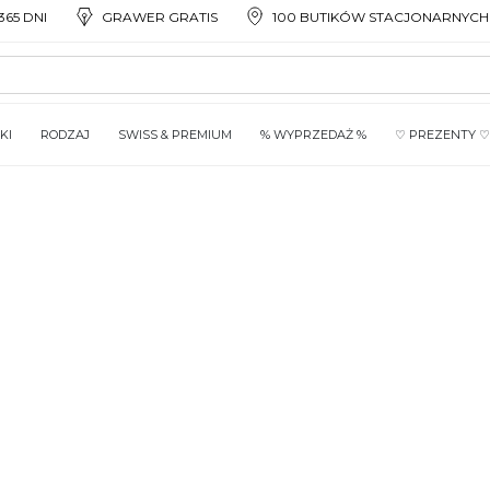
65 DNI
GRAWER GRATIS
100 BUTIKÓW STACJONARNYCH
KI
RODZAJ
SWISS & PREMIUM
% WYPRZEDAŻ %
♡ PREZENTY ♡