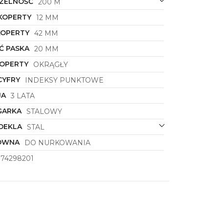
ZELNOŚĆ
200 M
KOPERTY
12 MM
KOPERTY
42 MM
Ć PASKA
20 MM
KOPERTY
OKRĄGŁY
CYFRY
INDEKSY PUNKTOWE
JA
3 LATA
GARKA
STALOWY
DEKLA
STAL
ÓWNA
DO NURKOWANIA
374298201