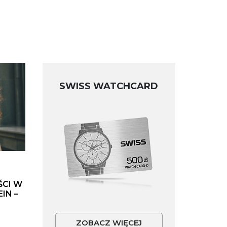
SWISS WATCHCARD
ŚCI W
IN –
ZOBACZ WIĘCEJ