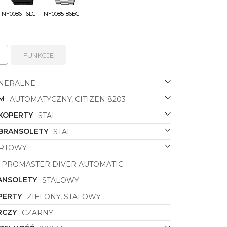
NY0086-16LC
NY0085-86EC
FUNKCJE
NERALNE
M
AUTOMATYCZNY, CITIZEN 8203
 KOPERTY
STAL
 BRANSOLETY
STAL
RTOWY
PROMASTER DIVER AUTOMATIC
ANSOLETY
STALOWY
PERTY
ZIELONY, STALOWY
RCZY
CZARNY