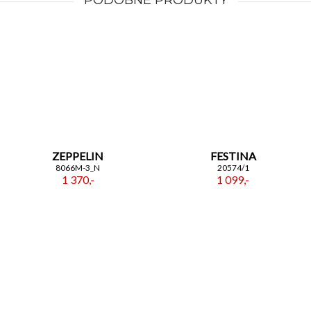
PODOBNE PRODUKTY
ZEPPELIN
FESTINA
8066M-3_N
20574/1
1 370,-
1 099,-