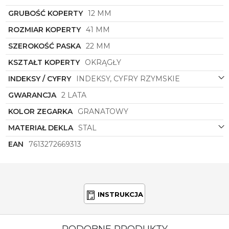
design. To idealny wybór dla tych, którzy chcą
podkreślić swój indywidualny styl i emanować
GRUBOŚĆ KOPERTY
12 MM
pewnością siebie. Dzięki doskonałemu połączeniu
ROZMIAR KOPERTY
41 MM
tradycji z nowoczesnością, ten zegarek stanie się
niezastąpionym elementem Twojej garderoby,
SZEROKOŚĆ PASKA
22 MM
dodając jej wyjątkowego charakteru i klasy.
KSZTAŁT KOPERTY
OKRĄGŁY
INDEKSY / CYFRY
INDEKSY, CYFRY RZYMSKIE
GWARANCJA
2 LATA
KOLOR ZEGARKA
GRANATOWY
MATERIAŁ DEKLA
STAL
EAN
7613272669313
INSTRUKCJA