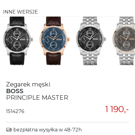
INNE WERSJE
1514272
1514273
1514274
1514275
Zegarek męski
BOSS
PRINCIPLE MASTER
1 190,-
1514276
bezpłatna wysyłka w 48-72h