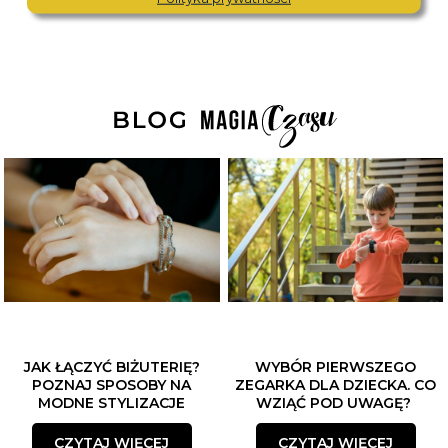
JAK ŁĄCZYĆ BIŻUTERIĘ?
WYBÓR PIERWSZEGO
POZNAJ SPOSOBY NA
ZEGARKA DLA DZIECKA. CO
MODNE STYLIZACJE
WZIĄĆ POD UWAGĘ?
CZYTAJ WIĘCEJ
CZYTAJ WIĘCEJ