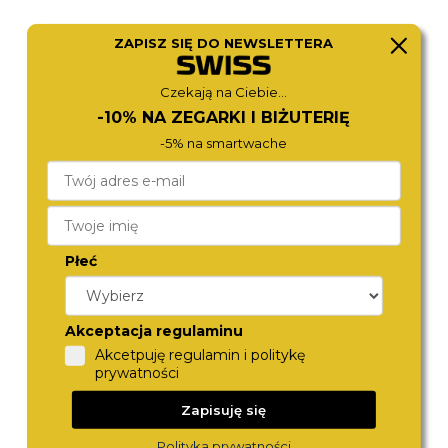
ZAPISZ SIĘ DO NEWSLETTERA
BOSS
ZEPPELIN
Czekają na Ciebie...
1513827
8046M-3
1 370,-
1 190,-
-10% NA ZEGARKI I BIŻUTERIĘ
-5% na smartwache
Płeć
Akceptacja regulaminu
Akcetpuję regulamin i politykę
prywatności
BOSS
BOSS
1513985
1514067
1 290,-
1 190,-
Zapisuję się
Polityka prywatności