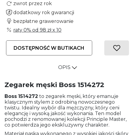
zwrot przez rok
dodatkowy rok gwarancji
bezpłatne grawerowanie
raty 0% od
98 zł
x 10
DOSTĘPNOŚĆ W BUTIKACH
OPIS
Zegarek męski Boss 1514272
Boss
1514272
to zegarek męski, który emanuje
klasycznym stylem z odrobiną nowoczesnego
twistu. Idealny wybór dla mężczyzny, który ceni
elegancję i wysoką jakość wykonania. Ten model
pochodzi z renomowanej kolekcji Principle Master,
co potwierdza jego ekskluzywny charakter.
Materiał paska wykonanego z wysokiej jakości skóry