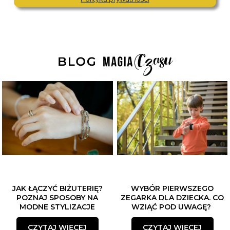
JAK ŁĄCZYĆ BIŻUTERIĘ?
WYBÓR PIERWSZEGO
POZNAJ SPOSOBY NA
ZEGARKA DLA DZIECKA. CO
MODNE STYLIZACJE
WZIĄĆ POD UWAGĘ?
CZYTAJ WIĘCEJ
CZYTAJ WIĘCEJ