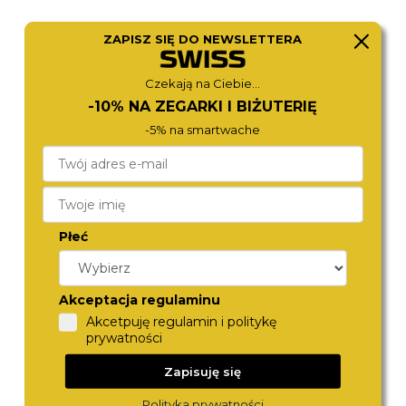
ZAPISZ SIĘ DO NEWSLETTERA
ROAMER
BOSS
Czekają na Ciebie...
971856 41 25 05
1514125
1 170,-
980,-
-10% NA ZEGARKI I BIŻUTERIĘ
-5% na smartwache
Płeć
Akceptacja regulaminu
Akcetpuję regulamin i politykę
prywatności
CITIZEN
CITIZEN
CA4723-03A
CA4640-09A
1 190,-
980,-
Zapisuję się
Polityka prywatności