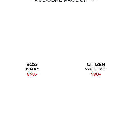
PODOBNE PRODUKTY
BOSS
CITIZEN
1514102
NY4058-01EC
890,-
980,-