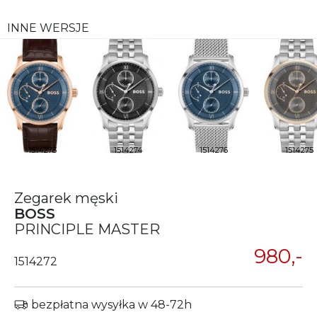
INNE WERSJE
1514273
1514274
1514276
1514275
Zegarek męski
BOSS
PRINCIPLE MASTER
980,-
1514272
bezpłatna wysyłka w 48-72h