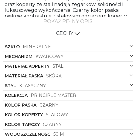
oraz koperty ze stali nadają zegarkowi solidności i
luksusowego wykończenia. Czarny kolor paska
pięknie kontrastuje z stalowym odcieniem koperty,
POKAŻ PEŁNY OPIS
tworząc harmonijną kompozycję kolorystyczną.
Okrągła forma koperty dodaje zegarkowi
CECHY
subtelności i klasycznej elegancji, idealnie
komponując się z całością. Czarna tarcza dodaje
SZKŁO
MINERALNE
zegarkowi charakteru i podkreśla jego prestiżowy
charakter.
MECHANIZM
KWARCOWY
Boss
1514272
to nie tylko zwykły zegarek, to wyraz
MATERIAŁ KOPERTY
STAL
luksusu, stylu i elegancji. Idealny towarzysz dla
mężczyzny, który ceni wysoką jakość, prestiżowe
MATERIAŁ PASKA
SKÓRA
marki i ponadczasowy design. Ten zegarek z
pewnością stanie się nieodłącznym elementem
STYL
KLASYCZNY
męskiej garderoby, podkreślając indywidualny styl
KOLEKCJA
PRINCIPLE MASTER
noszącego go mężczyzny.
KOLOR PASKA
CZARNY
KOLOR KOPERTY
STALOWY
KOLOR TARCZY
CZARNY
WODOSZCZELNOŚĆ
50 M