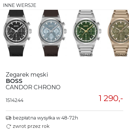
INNE WERSJE
1514218
1514219
1514220
1514222
Zegarek męski
BOSS
CANDOR CHRONO
1 290,-
1514244
bezpłatna wysyłka w 48-72h
zwrot przez rok