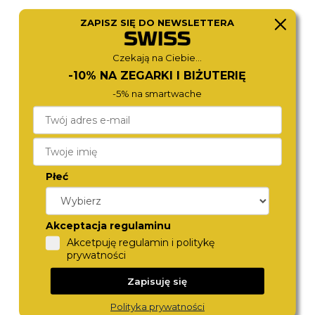
ZAPISZ SIĘ DO NEWSLETTERA
ZEPPELIN
CITIZEN
8166-4
NJ0150-81X
Czekają na Ciebie...
1 580,-
1 490,-
-10% NA ZEGARKI I BIŻUTERIĘ
-5% na smartwache
Płeć
Akceptacja regulaminu
Akcetpuję regulamin i politykę
CITIZEN
DIESEL
prywatności
NJ0232-53X
DZ4684
1 590,-
1 380,-
Zapisuję się
Polityka prywatności