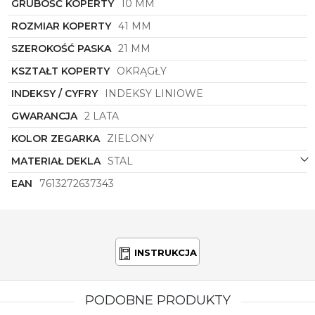
GRUBOŚĆ KOPERTY
10 MM
Zegarek męski
Boss
o symbolu
1514244
to nie tylko
ROZMIAR KOPERTY
41 MM
sposób na uchwycenie czasu, to również sposób na
podkreślenie własnego stylu i osobowości. Dzięki
SZEROKOŚĆ PASKA
21 MM
perfekcyjnemu wykonaniu, wysokiej jakości
materiałom i unikalnej estetyce, ten model staje się
KSZTAŁT KOPERTY
OKRĄGŁY
niezwykłym dodatkiem do każdej męskiej
INDEKSY / CYFRY
INDEKSY LINIOWE
garderoby. Pozwól, by ten zegarek stał się nie tylko
narzędziem mierzącym czas, ale także wyrazem
GWARANCJA
2 LATA
Twojego wyjątkowego gustu i wyczucia stylu.
KOLOR ZEGARKA
ZIELONY
MATERIAŁ DEKLA
STAL
EAN
7613272637343
INSTRUKCJA
PODOBNE PRODUKTY