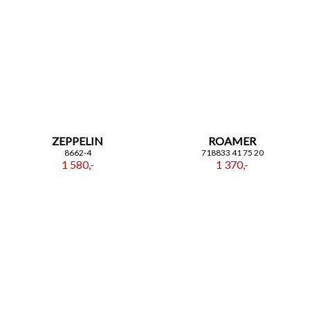
ZEPPELIN
ROAMER
8662-4
718833 41 75 20
1 580,-
1 370,-