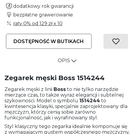
dodatkowy rok gwarancji
bezpłatne grawerowanie
raty 0% od
129 zł
x 10
DOSTĘPNOŚĆ W BUTIKACH
OPIS
Zegarek męski Boss 1514244
Zegarek męski z linii
Boss
to nie tylko narzędzie
mierzące czas, to także wyraz elegancji i subtelnej
szykowności. Model o symbolu
1514244
to
kwintesencja klasyki, specjalnie zaprojektowany dla
mężczyzn, którzy cenią sobie zarówno
funkcjonalność, jak i wyrafinowany styl.
Styl klasyczny tego zegarka idealnie komponuje się
z wymagającym gustem współczesnego mężczyzny,