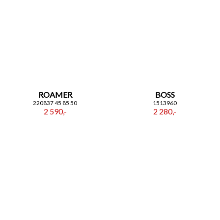
ROAMER
BOSS
220837 45 85 50
1513960
2 590,-
2 280,-