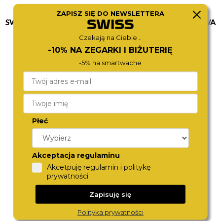
ZAPISZ SIĘ DO NEWSLETTERA
SWISS MILITARY HANOWA
SWISS MILITARY HANOWA
SMWGH0006431
SMWGI0004230
Czekają na Ciebie...
2 190,-
2 480,-
-10% NA ZEGARKI I BIŻUTERIĘ
-5% na smartwache
Płeć
Akceptacja regulaminu
Akcetpuję regulamin i politykę
BOSS
BOSS
prywatności
1513950.SET
1513885
2 190,-
2 280,-
Zapisuję się
Polityka prywatności