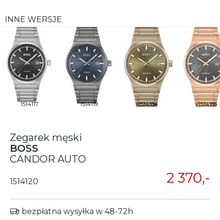
INNE WERSJE
1514117
1514119
1514184
1514185
Zegarek męski
BOSS
CANDOR AUTO
2 370,-
1514120
bezpłatna wysyłka w 48-72h