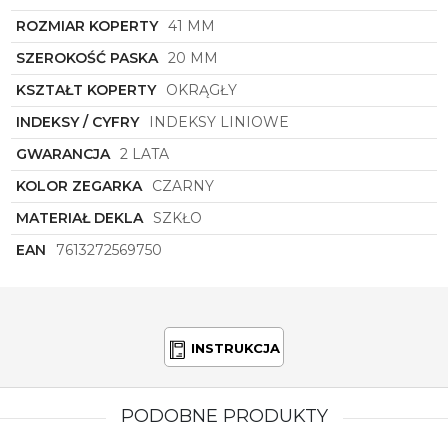
nieodłącznym elementem garderoby każdego
mężczyzny, który chce podkreślić swój
ROZMIAR KOPERTY
41 MM
indywidualny styl i niepowtarzalną osobowość.
SZEROKOŚĆ PASKA
20 MM
KSZTAŁT KOPERTY
OKRĄGŁY
INDEKSY / CYFRY
INDEKSY LINIOWE
GWARANCJA
2 LATA
KOLOR ZEGARKA
CZARNY
MATERIAŁ DEKLA
SZKŁO
EAN
7613272569750
INSTRUKCJA
PODOBNE PRODUKTY