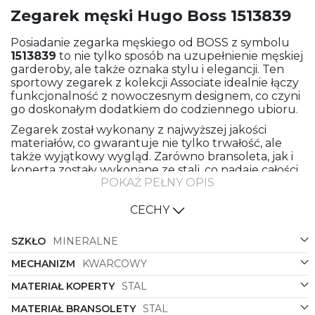
Zegarek męski Hugo Boss 1513839
Posiadanie zegarka męskiego od BOSS z symbolu
1513839
to nie tylko sposób na uzupełnienie męskiej
garderoby, ale także oznaka stylu i elegancji. Ten
sportowy zegarek z kolekcji Associate idealnie łączy
funkcjonalność z nowoczesnym designem, co czyni
go doskonałym dodatkiem do codziennego ubioru.
Zegarek został wykonany z najwyższej jakości
materiałów, co gwarantuje nie tylko trwałość, ale
także wyjątkowy wygląd. Zarówno bransoleta, jak i
koperta zostały wykonane ze stali, co nadaje całości
POKAŻ PEŁNY OPIS
solidności i ekskluzywnego charakteru. Stalowy
kolor bransolety i koperty doskonale komponuje się
z granatowym odcieniem tarczy, tworząc
CECHY
harmonijną całość.
SZKŁO
MINERALNE
Kształt koperty zegarka to klasyczne okrągłe
wykończenie, które dodaje mu elegancji i
MECHANIZM
KWARCOWY
ponadczasowego uroku. Dzięki tej formie zegarek
doskonale przylega do nadgarstka, zapewniając
MATERIAŁ KOPERTY
STAL
wygodę noszenia oraz idealne dopasowanie.
MATERIAŁ BRANSOLETY
STAL
Delikatne detale i precyzyjne wykonanie sprawiają,