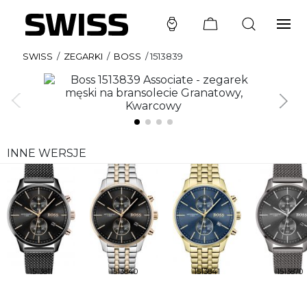
SWISS
/
ZEGARKI
/
BOSS
/
1513839
INNE WERSJE
1513811
1513840
1513841
1513870