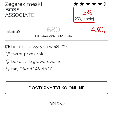
Zegarek męski
(1)
BOSS
-15%
ASSOCIATE
250,- taniej
1 680,-
1 430,-
1513839
Najniższa cena
1 680,-
-15%
bezpłatna wysyłka w 48-72h
zwrot przez rok
bezpłatne grawerowanie
raty 0% od
143 zł
x 10
DOSTĘPNY TYLKO ONLINE
OPIS