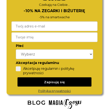
Czekają na Ciebie...
-10% NA ZEGARKI I BIŻUTERIĘ
-5% na smartwache
Płeć
ROAMER
ROAMER
971856 41 45 50
512833 41 45 20
Akceptacja regulaminu
1 290,-
1 280,-
Akcetpuję regulamin i politykę
prywatności
Zapisuję się
Polityka prywatności