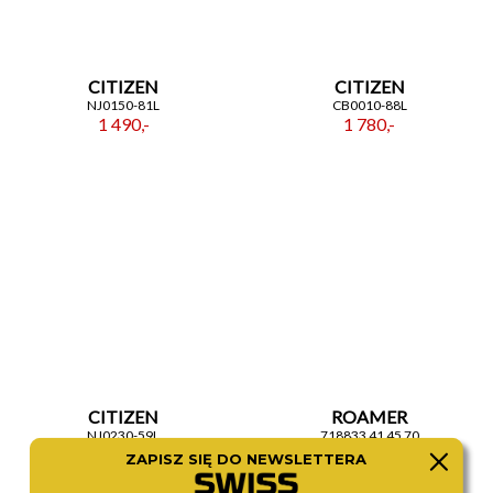
CITIZEN
CITIZEN
NJ0150-81L
CB0010-88L
1 490,-
1 780,-
CITIZEN
ROAMER
NJ0230-59L
718833 41 45 70
1 480,-
1 370,-
ZAPISZ SIĘ DO NEWSLETTERA