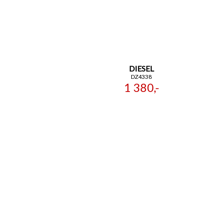
DIESEL
DZ4338
1 380,-