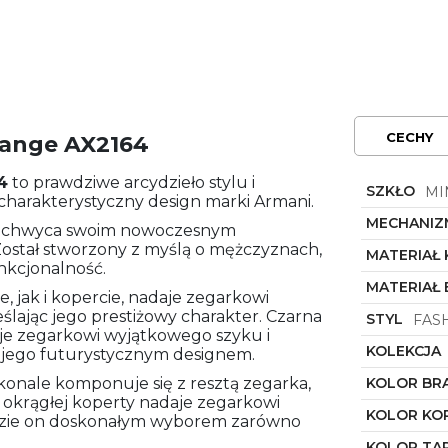
CECHY
hange AX2164
4
to prawdziwe arcydzieło stylu i
SZKŁO
MI
 charakterystyczny design marki Armani.
MECHANIZ
 zachwyca swoim nowoczesnym
stał stworzony z myślą o mężczyznach,
MATERIAŁ
unkcjonalność.
MATERIAŁ
, jak i kopercie, nadaje zegarkowi
eślając jego prestiżowy charakter. Czarna
STYL
FAS
aje zegarkowi wyjątkowego szyku i
KOLEKCJA
z jego futurystycznym designem.
konale komponuje się z resztą zegarka,
KOLOR BR
t okrągłej koperty nadaje zegarkowi
KOLOR KO
ędzie on doskonałym wyborem zarówno
KOLOR TA