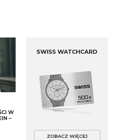
SWISS WATCHCARD
ŚCI W
IN –
ZOBACZ WIĘCEJ