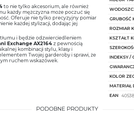
4
to nie tylko akcesorium, ale również
WODOSZC
niemu każdy mężczyzna może poczuć się
ość. Oferuje nie tylko precyzyjny pomiar
GRUBOŚĆ 
nie każdej stylizacji, dodając jej
ROZMIAR 
z tłumu i będzie odzwierciedleniem
KSZTAŁT 
ni Exchange
AX2164
z pewnością
SZEROKOŚ
kalnej kombinacji stylu, klasy i
 elementem Twojej garderoby i sprawi, że
INDEKSY / 
tnym ruchem wskazówek.
GWARANC
KOLOR ZE
MATERIAŁ 
EAN
4053
PODOBNE PRODUKTY