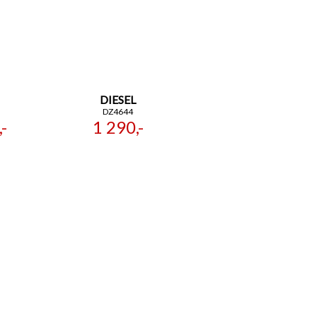
DIESEL
DZ4644
-
1 290,-