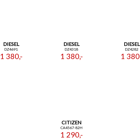
DIESEL
DIESEL
DIESEL
DZ4691
DZ4318
DZ4282
1 380,-
1 380,-
1 380,
CITIZEN
CA4567-82H
1 290,-