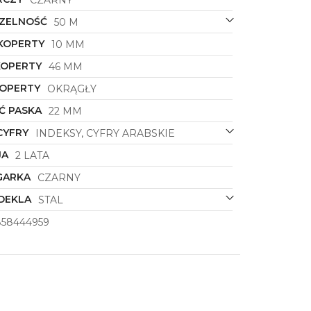
CZARNY
ZELNOŚĆ
50 M
KOPERTY
10 MM
KOPERTY
46 MM
KOPERTY
OKRĄGŁY
Ć PASKA
22 MM
CYFRY
INDEKSY, CYFRY ARABSKIE
JA
2 LATA
GARKA
CZARNY
DEKLA
STAL
858444959