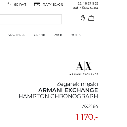
22 46 27 965
60 RAT
RATY 10x0%
butik@swiss.eu
BIŻUTERIA
TOREBKI
PASKI
BUTIKI
Zegarek męski
ARMANI EXCHANGE
HAMPTON CHRONOGRAPH
AX2164
1 170,-