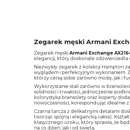
Zegarek męski Armani Exc
Zegarek męski
Armani Exchange
AX216
elegancji, który doskonale odzwierciedla
Niezwykły zegarek z kolekcji Hampton
wyglądem i perfekcyjnym wykonaniem. Zo
którzy cenią sobie zarówno modę, jak i f
Wykorzystanie stali zarówno w bransolecie
solidności i trwałości, jednocześnie podkr
kolorystyka bransolety oraz koperty dod
nowoczesności, korespondując idealnie 
Czarna tarcza z delikatnymi detalami dos
tworząc spójną i elegancką całość. Kształ
klasycznego uroku, który sprawia, że b
na co dzień, jak i od święta.