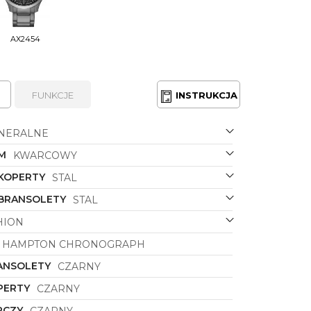
AX2454
FUNKCJE
INSTRUKCJA
NERALNE
M
KWARCOWY
 KOPERTY
STAL
 BRANSOLETY
STAL
HION
HAMPTON CHRONOGRAPH
ANSOLETY
CZARNY
PERTY
CZARNY
RCZY