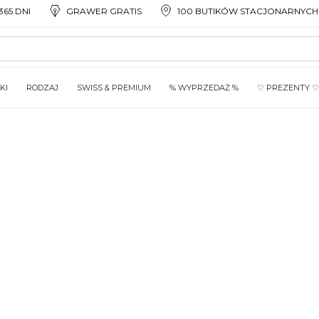
65 DNI
GRAWER GRATIS
100 BUTIKÓW STACJONARNYCH
KI
RODZAJ
SWISS & PREMIUM
% WYPRZEDAŻ %
♡ PREZENTY ♡