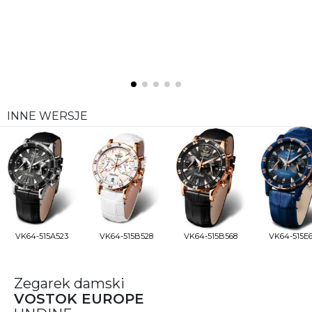
INNE WERSJE
VK64-515A523
VK64-515B528
VK64-515B568
VK64-515E6
Zegarek damski
VOSTOK EUROPE