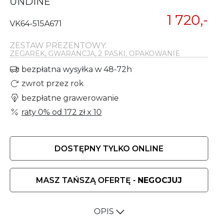
UNDINE
1 720,-
VK64-515A671
ZESTAW PREZENTOWY:
ZEGAREK, GWARANCJA, 2 PASKI, OPAKOWANIE
bezpłatna wysyłka w 48-72h
zwrot przez rok
bezpłatne grawerowanie
raty 0% od
172 zł
x 10
DOSTĘPNY TYLKO ONLINE
MASZ TAŃSZĄ OFERTĘ -
NEGOCJUJ
OPIS