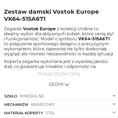
Zestaw damski Vostok Europe
VK64-515A671
Zegarek
Vostok Europe
z kolekcji Undine to
idealny wybór dla aktywnych kobiet, które cenią styl
i funkcjonalność. Model o symbolu
VK64-515A671
to połączenie sportowego designu z precyzyjnym
wykonaniem, które zapewnia nie tylko doskonały
wygląd, ale również niezawodność w każdej sytuacji.
Koperta zegarka wykonana jest z wysokiej jakości
stali, co gwarantuje trwałość i odporność na
uszkodzenia. Klasyczny, okrągły kształt koperty
POKAŻ PEŁNY OPIS
doskonale komponuje się z perłową tarczą, nadając
całości eleganckiego wyrazu. Biały, skórzany pasek z
CECHY
delikatną fakturą dodaje zegarkowi świeżości i
lekkości, idealnie współgra ze srebrnym kolorem
SZKŁO
MINERALNE
koperty, tworząc harmonijną całość.
Dodatkowo, zegarek
Vostok Europe
wyposażony
MECHANIZM
KWARCOWY
jest w dwa dodatkowe paski - jeden z białego
MATERIAŁ KOPERTY
STAL
silikonu, idealny na co dzień, oraz drugi z białej skóry,