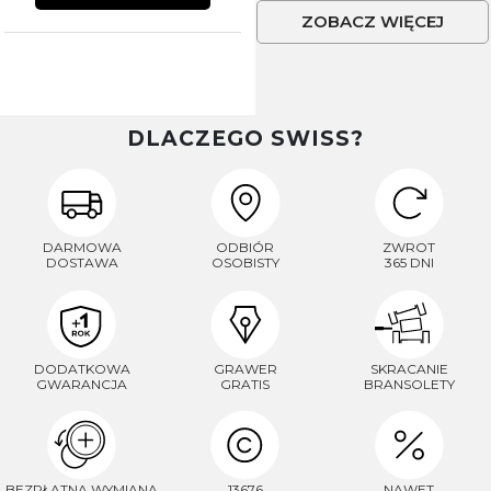
ZOBACZ WIĘCEJ
DLACZEGO SWISS?
DARMOWA
ODBIÓR
ZWROT
DOSTAWA
OSOBISTY
365 DNI
DODATKOWA
GRAWER
SKRACANIE
GWARANCJA
GRATIS
BRANSOLETY
BEZPŁATNA WYMIANA
13676
NAWET