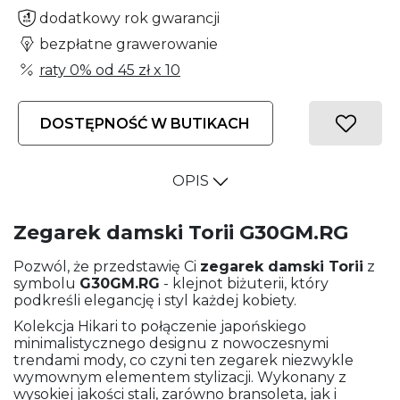
dodatkowy rok gwarancji
bezpłatne grawerowanie
raty 0% od
45 zł
x 10
DOSTĘPNOŚĆ W BUTIKACH
OPIS
Zegarek damski Torii G30GM.RG
Pozwól, że przedstawię Ci
zegarek damski
Torii
z
symbolu
G30GM.RG
- klejnot biżuterii, który
podkreśli elegancję i styl każdej kobiety.
Kolekcja Hikari to połączenie japońskiego
minimalistycznego designu z nowoczesnymi
trendami mody, co czyni ten zegarek niezwykle
wymownym elementem stylizacji. Wykonany z
wysokiej jakości stali, zarówno bransoleta, jak i