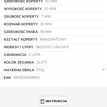
SZEROKOŚĆ KOPERTY
30 MM
Zegarek damski
Torii
G30GM.RG
to wybór kobiet,
WYSOKOŚĆ KOPERTY
30 MM
które cenią sobie perfekcję w każdym detalu,
luksus w prostocie formy i elegancję, która nigdy nie
GRUBOŚĆ KOPERTY
7 MM
wychodzi z mody. Stań się właścicielką tego
wyjątkowego czasomierza i poczuj siłę piękna, jakie
ROZMIAR KOPERTY
30 MM
daje możliwość noszenia takiej biżuterii na swoim
SZEROKOŚĆ PASKA
18 MM
nadgarstku.
KSZTAŁT KOPERTY
KWADRATOWY
INDEKSY / CYFRY
INDEKSY LINIOWE
GWARANCJA
2 LATA
KOLOR ZEGARKA
ZŁOTY
MATERIAŁ DEKLA
STAL
EAN
5903332928910
INSTRUKCJA