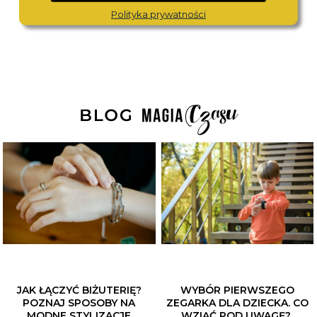
490,-
490,-
Polityka prywatności
JAK ŁĄCZYĆ BIŻUTERIĘ?
WYBÓR PIERWSZEGO
POZNAJ SPOSOBY NA
ZEGARKA DLA DZIECKA. CO
MODNE STYLIZACJE
WZIĄĆ POD UWAGĘ?