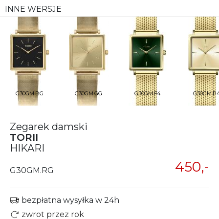
INNE WERSJE
G30GM.BG
G30GM.GG
G30GM.F4
G30GM.P
Zegarek damski
TORII
HIKARI
450,-
G30GM.RG
bezpłatna wysyłka w 24h
zwrot przez rok