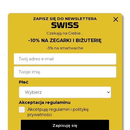
ZAPISZ SIĘ DO NEWSLETTERA
Czekają na Ciebie...
ROSEFIELD
BERING
-10% NA ZEGARKI I BIŻUTERIĘ
OWGMG-O73
11022-334
540,-
490,-
-5% na smartwache
Płeć
Akceptacja regulaminu
Akcetpuję regulamin i politykę
prywatności
BERING
TORII
Zapisuję się
11022-333
G33GS.OG